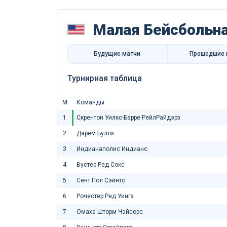
Малая Бейсбольна
Будущие матчи
Прошедшие 
Турнирная таблица
М
Команды
1
Скрентон Уилкс-Барре РейлРайдэрз
2
Дарем Буллз
3
Индианаполис Индианс
4
Вустер Ред Сокс
5
Сент Пол Сэйнтс
6
Рочестер Ред Уингз
7
Омаха Шторм Чэйсерс