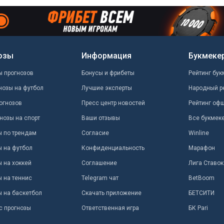
озы
Информация
Букмеке
ы прогнозов
Бонусы и фрибеты
Рейтинг бук
нозы на футбол
Лучшие эксперты
Народный р
огнозов
Пресс центр новостей
Рейтинг оф
нозы на спорт
Ваши отзывы
Все букмек
ы по трендам
Согласие
Winline
ы на футбол
Конфиденциальность
Марафон
 на хоккей
Соглашение
Лига Ставок
ы на теннис
Telegram чат
BetBoom
ы на баскетбол
Скачать приложение
БЕТСИТИ
с прогнозы
Ответственная игра
БК Pari