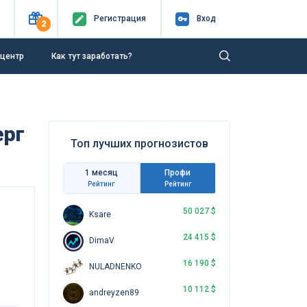
Регистр
ация
Вход
2
-центр
Как тут заработать?
ерг
Топ лучших прогнозистов
1 месяц
Профи
Рейтинг
Рейтинг
50 027 $
Ksare
24 415 $
DimaV
16 190 $
NULADNENKO
10 112 $
andreyzen89