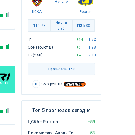
Начало
ЦСКА
Ростов
Ничья
П1
1.73
П2
5.38
3.95
П1
+14
1.72
Обе забьют Да
+6
1.98
ТБ (2.50)
+4
2.13
Прогнозов: +60
RU +18
Смотреть на
Топ 5 прогнозов сегодня
ЦСКА - Ростов
+59
Локомотив - Акрон Тольятти
+53