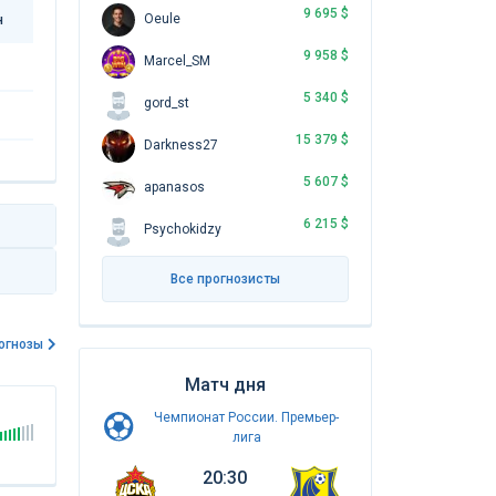
9 695 $
Oeule
н
9 958 $
Marcel_SM
5 340 $
gord_st
15 379 $
Darkness27
5 607 $
apanasos
6 215 $
Psychokidzy
Все прогнозисты
огнозы
Матч дня
Чемпионат России. Премьер-
лига
20:30