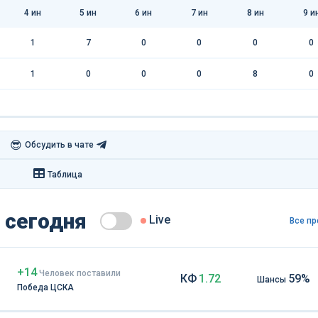
4
ин
5
ин
6
ин
7
ин
8
ин
9
и
1
7
0
0
0
0
1
0
0
0
8
0
😎
Обсудить в чате
Таблица
 сегодня
Live
Все пр
+14
Чел
овек
поставили
КФ
1.72
59%
Шансы
Победа ЦСКА