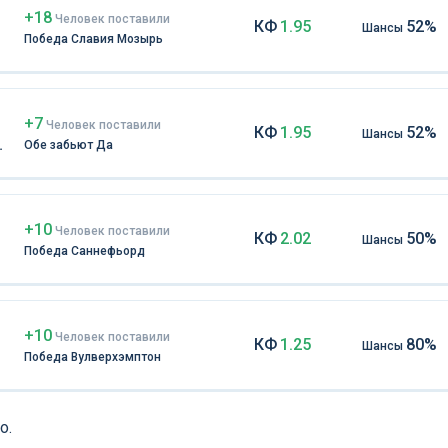
+18
Чел
овек
поставили
КФ
1.95
52%
Шансы
Победа Славия Мозырь
+7
Чел
овек
поставили
КФ
1.95
52%
Шансы
Обе забьют Да
+10
Чел
овек
поставили
КФ
2.02
50%
Шансы
Победа Саннефьорд
+10
Чел
овек
поставили
КФ
1.25
80%
Шансы
Победа Вулверхэмптон
о.