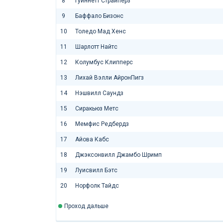
8
Гуиннетт Страйперз
9
Баффало Бизонс
10
Толедо Мад Хенс
11
Шарлотт Найтс
12
Колумбус Клипперс
13
Лихай Вэлли АйронПигз
14
Нэшвилл Саундз
15
Сиракьюз Метс
16
Мемфис Редбердз
17
Айова Кабс
18
Джэксонвилл Джамбо Шримп
19
Луисвилл Бэтс
20
Норфолк Тайдс
Проход дальше