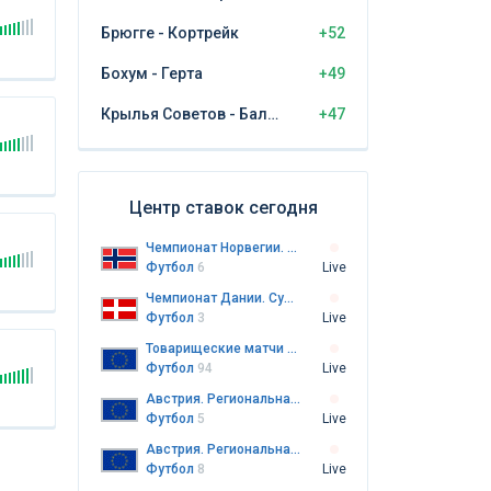
Брюгге - Кортрейк
+52
Бохум - Герта
+49
Крылья Советов - Балтика Калининград
+47
Центр ставок сегодня
Чемпионат Норвегии. Элитсерия
Футбол
6
Live
Чемпионат Дании. Суперлига
Футбол
3
Live
Товарищеские матчи клубов
Футбол
94
Live
Австрия. Региональная лига Юг
Футбол
5
Live
Австрия. Региональная лига Восток
Футбол
8
Live