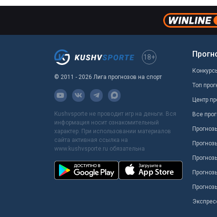
Прогн
18+
Конкурс
© 2011 - 2026 Лига прогнозов на спорт
Топ прог
Центр пр
Kushvsporte не проводит игр на деньги. Вся
Все прог
информация носит ознакомительный
Прогноз
характер. При использовании материалов
сайта активная ссылка на
Прогноз
www.kushvsporte.ru обязательна
Прогнозы
Прогноз
Прогноз
Экспрес