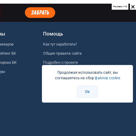
×
Реклама +18
ры
Помощь
мекеров
Как тут заработать?
ейтинг БК
Общие правила сайта
шорных БК
Подробно о проекте
еры
Школа ставок
Продолжая использовать сайт, вы
соглашаетесь на сбор
файлов cookie
Вопрос-ответ
Контакты
Ок