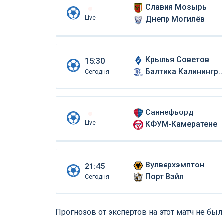
Славия Мозырь
Live
Днепр Могилёв
Крылья Советов
15:30
Балтика Калининград
Сегодня
Саннефьорд
Live
КФУМ-Камератене
Вулверхэмптон
21:45
Порт Вэйл
Сегодня
Прогнозов от экспертов на этот матч не был