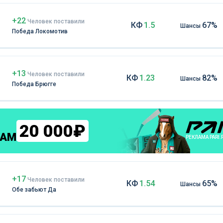
+22
Чел
овек
поставили
КФ
1.5
67%
Шансы
Победа Локомотив
+13
Чел
овек
поставили
КФ
1.23
82%
Шансы
Победа Брюгге
20 000₽
КАМ
РЕКЛАМА PARI.
+17
Чел
овек
поставили
КФ
1.54
65%
Шансы
Обе забьют Да