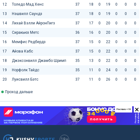
12
Толедо Мад Хенс
37
18
0
19
0
0
0
13
Нэшвилл Саундз
37
18
0
19
0
0
0
14
Лихай Вэлли АйронПигз
37
17
0
20
0
0
0
15
Сиракьюз Метс
36
16
0
20
0
0
0
16
Мемфис Редбердз
37
15
0
22
0
0
0
17
Айова Кабс
37
15
0
22
0
0
0
18
Джэксонвилл Джамбо Шримп
35
13
0
22
0
0
0
19
Норфолк Тайдс
35
11
0
24
0
0
0
20
Луисвилл Бэтс
37
11
0
26
0
0
0
Проход дальше
×
Реклама +18
18+