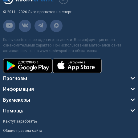
© 2011 - 2026 Лига прогнозов на спорт
Kushvsporte не проводит игр на деньги. Вся информация носит
ознакомительный характер. При использовании материалов сайта
активная ссылка на www.kushvsporte.ru обязательна
Прогнозы
Информация
Букмекеры
Помощь
Как тут заработать?
Общие правила сайта