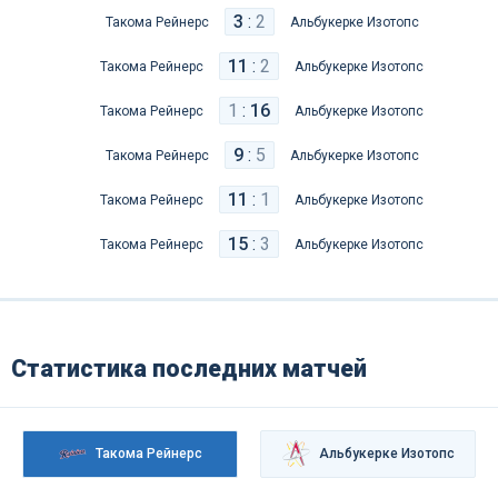
3
:
2
Такома Рейнерс
Альбукерке Изотопс
11
:
2
Такома Рейнерс
Альбукерке Изотопс
1
:
16
Такома Рейнерс
Альбукерке Изотопс
9
:
5
Такома Рейнерс
Альбукерке Изотопс
11
:
1
Такома Рейнерс
Альбукерке Изотопс
15
:
3
Такома Рейнерс
Альбукерке Изотопс
Статистика последних матчей
Такома Рейнерс
Альбукерке Изотопс