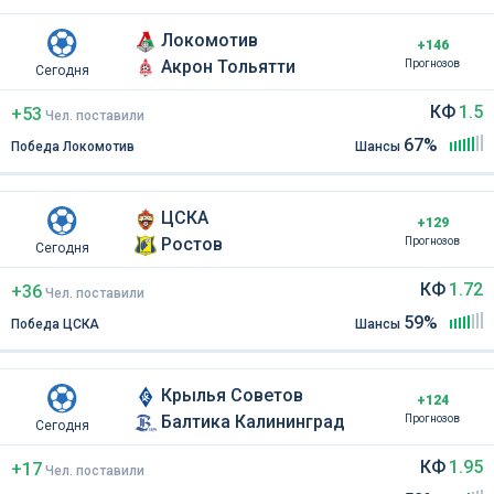
Локомотив
+146
Акрон Тольятти
Прогнозов
Сегодня
КФ
1.5
+53
Чел
.
поставили
67%
Победа Локомотив
Шансы
ЦСКА
+129
Ростов
Прогнозов
Сегодня
КФ
1.72
+36
Чел
.
поставили
59%
Победа ЦСКА
Шансы
Крылья Советов
+124
Балтика Калининград
Прогнозов
Сегодня
КФ
1.95
+17
Чел
.
поставили