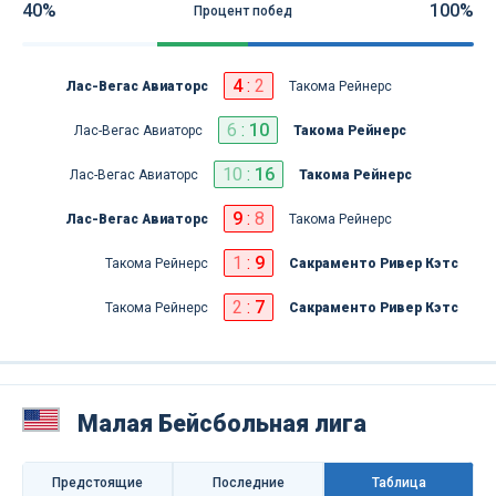
40%
100%
Процент побед
4
:
2
Лас-Вегас Авиаторс
Такома Рейнерс
6
:
10
Лас-Вегас Авиаторс
Такома Рейнерс
10
:
16
Лас-Вегас Авиаторс
Такома Рейнерс
9
:
8
Лас-Вегас Авиаторс
Такома Рейнерс
1
:
9
Такома Рейнерс
Сакраменто Ривер Кэтс
2
:
7
Такома Рейнерс
Сакраменто Ривер Кэтс
Малая Бейсбольная лига
Предстоящие
Последниe
Таблица