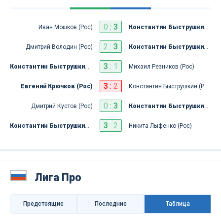
0
:
3
Иван Мошков (Рос)
Константин Быструшкин (Рос)
2
:
3
Дмитрий Володин (Рос)
Константин Быструшкин (Рос)
3
:
1
Константин Быструшкин (Рос)
Михаил Резников (Рос)
3
:
2
Евгений Крючков (Рос)
Константин Быструшкин (Рос)
0
:
3
Дмитрий Кустов (Рос)
Константин Быструшкин (Рос)
3
:
2
Константин Быструшкин (Рос)
Никита Лыфенко (Рос)
Лига Про
Предстоящие
Последниe
Таблица