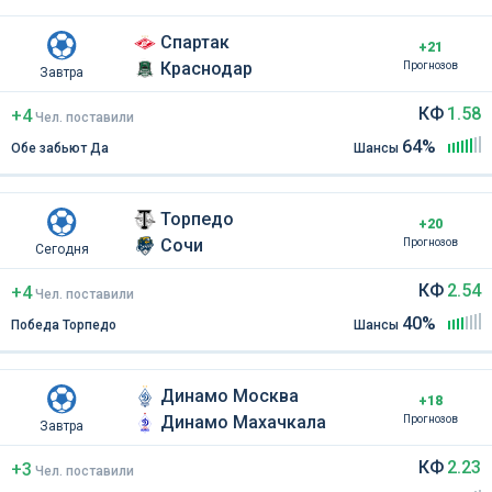
Спартак
+21
Краснодар
Прогнозов
Завтра
КФ
1.58
+4
Чел
.
поставили
64%
Обе забьют Да
Шансы
Торпедо
+20
Сочи
Прогнозов
Сегодня
КФ
2.54
+4
Чел
.
поставили
40%
Победа Торпедо
Шансы
Динамо Москва
+18
Динамо Махачкала
Прогнозов
Завтра
КФ
2.23
+3
Чел
.
поставили