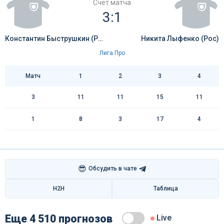
Счёт матча
3:1
Константин Быструшкин (Рос)
Никита Лыфенко (Рос)
Лига Про
Матч
1
2
3
4
3
11
11
15
11
1
8
3
17
4
😎
Обсудить в чате
H2H
Таблица
Еще 4 510 прогнозов
Live