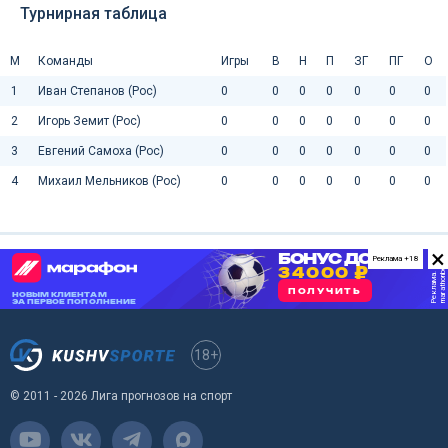
Турнирная таблица
М
Команды
Игры
В
Н
П
ЗГ
ПГ
О
1
Иван Степанов (Рос)
0
0
0
0
0
0
0
2
Игорь Земит (Рос)
0
0
0
0
0
0
0
3
Евгений Самоха (Рос)
0
0
0
0
0
0
0
4
Михаил Мельников (Рос)
0
0
0
0
0
0
0
×
Реклама +18
18+
© 2011 - 2026 Лига прогнозов на спорт