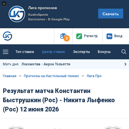
×
Лига прогнозов
Скачать
KushvSporte
Бесплатно - В Google Play
Регистр
.
Вход
2
Топ ставки
Центр ставок
Эксперты
Бонусы
Тренды
Букмекеры
Пресс-центр
Матч дня
Локомотив - Акрон Тольятти
Как тут заработать?
Главная
Прогнозы на Настольный теннис
Лига Про
Результат матча Константин
Быструшкин (Рос) - Никита Лыфенко
(Рос) 12 июня 2026