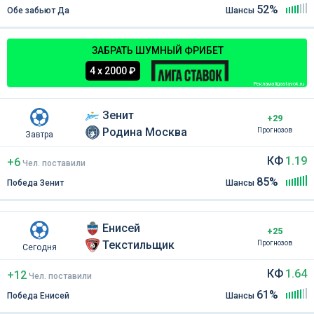
52%
Обе забьют Да
Шансы
ЗАБРАТЬ ШУМНЫЙ ФРИБЕТ
4 х 2000 ₽
Реклама ligastavok.ru
Зенит
+29
Родина Москва
Прогнозов
Завтра
КФ
1.19
+6
Чел
.
поставили
85%
Победа Зенит
Шансы
Енисей
+25
Текстильщик
Прогнозов
Сегодня
КФ
1.64
+12
Чел
.
поставили
61%
Победа Енисей
Шансы