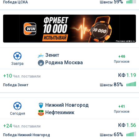
59%
Победа ЦСКА
Шансы
Реклама winline.ru
Зенит
+46
Родина Москва
Прогнозов
Завтра
КФ
1.19
+10
Чел
.
поставили
85%
Победа Зенит
Шансы
Нижний Новгород
+41
Нефтехимик
Прогнозов
Сегодня
КФ
1.56
+24
Чел
.
поставили
65%
Победа Нижний Новгород
Шансы