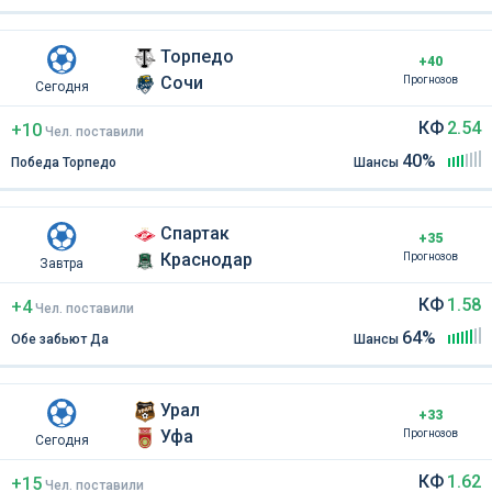
Торпедо
+40
Сочи
Прогнозов
Сегодня
КФ
2.54
+10
Чел
.
поставили
40%
Победа Торпедо
Шансы
Спартак
+35
Краснодар
Прогнозов
Завтра
КФ
1.58
+4
Чел
.
поставили
64%
Обе забьют Да
Шансы
Урал
+33
Уфа
Прогнозов
Сегодня
КФ
1.62
+15
Чел
.
поставили