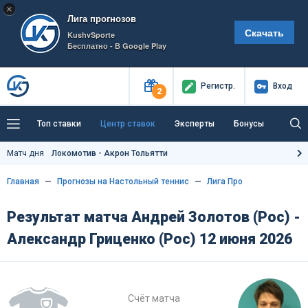
×
Лига прогнозов
Скачать
KushvSporte
Бесплатно - В Google Play
Регистр
.
Вход
2
Топ ставки
Центр ставок
Эксперты
Бонусы
Тренды
Букмекеры
Пресс-центр
Матч дня
Локомотив - Акрон Тольятти
Как тут заработать?
Главная
Прогнозы на Настольный теннис
Лига Про
Результат матча Андрей Золотов (Рос) -
Александр Гриценко (Рос) 12 июня 2026
Счёт матча