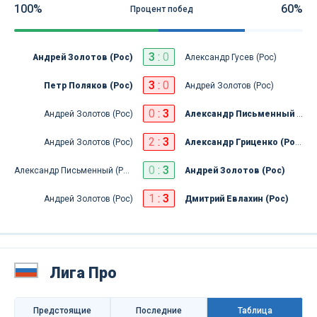
100%
60%
Процент побед
3
:
0
Андрей Золотов (Рос)
Александр Гусев (Рос)
3
:
0
Петр Поляков (Рос)
Андрей Золотов (Рос)
0
:
3
Андрей Золотов (Рос)
Александр Письменный (Рос)
2
:
3
Андрей Золотов (Рос)
Александр Гриценко (Рос)
0
:
3
Александр Письменный (Рос)
Андрей Золотов (Рос)
1
:
3
Андрей Золотов (Рос)
Дмитрий Евлахин (Рос)
Лига Про
Предстоящие
Последниe
Таблица