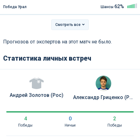
62%
Победа Урал
Шансы
Смотреть все
Прогнозов от экспертов на этот матч не было.
Статистика личных встреч
Андрей Золотов (Рос)
Александр Гриценко (Рос)
4
0
2
Победы
Ничьи
Победы