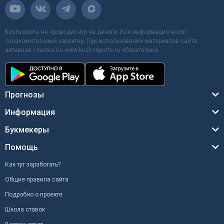
Kushvsporte не проводит игр на деньги. Вся информация носит
ознакомительный характер. При использовании материалов сайта
активная ссылка на www.kushvsporte.ru обязательна
Прогнозы
Информация
Букмекеры
Помощь
Как тут заработать?
Общие правила сайта
Подробно о проекте
Школа ставок