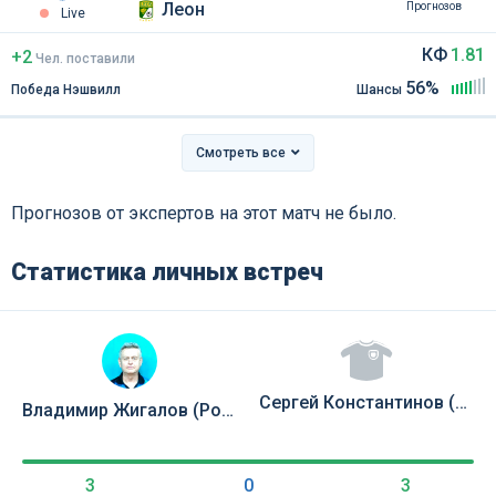
Леон
Прогнозов
Live
КФ
1.81
+2
Чел
.
поставили
56%
Победа Нэшвилл
Шансы
Смотреть все
Прогнозов от экспертов на этот матч не было.
Статистика личных встреч
Сергей Константинов (Рос)
Владимир Жигалов (Рос)
3
0
3