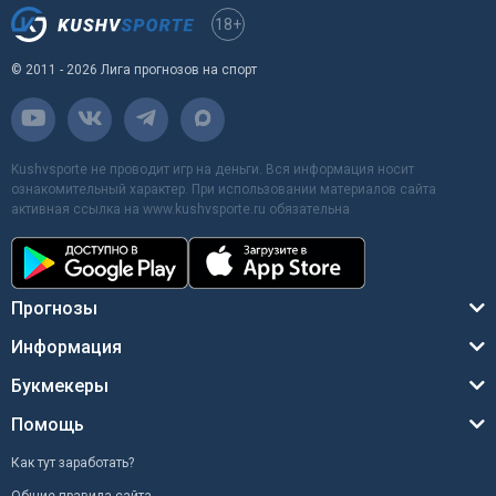
18+
© 2011 - 2026 Лига прогнозов на спорт
Kushvsporte не проводит игр на деньги. Вся информация носит
ознакомительный характер. При использовании материалов сайта
активная ссылка на www.kushvsporte.ru обязательна
Прогнозы
Информация
Букмекеры
Помощь
Как тут заработать?