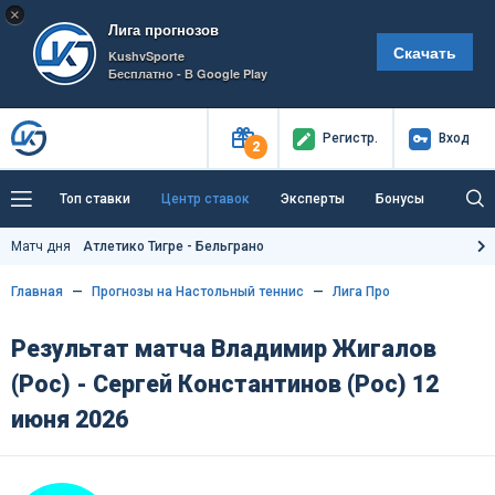
×
Лига прогнозов
Скачать
KushvSporte
Бесплатно - В Google Play
Регистр
.
Вход
2
Топ ставки
Центр ставок
Эксперты
Бонусы
Тренды
Букмекеры
Пресс-центр
Матч дня
Атлетико Тигре - Бельграно
Как тут заработать?
Главная
Прогнозы на Настольный теннис
Лига Про
Результат матча Владимир Жигалов
(Рос) - Сергей Константинов (Рос) 12
июня 2026