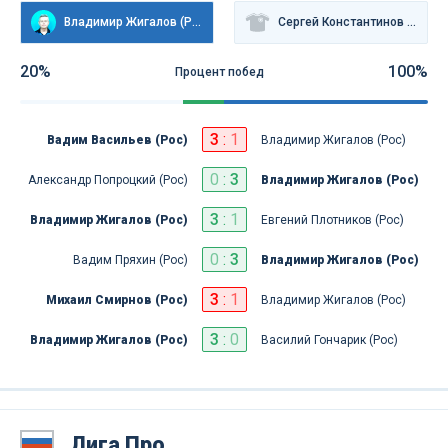
Владимир Жигалов (Рос)
Сергей Константинов (Рос)
20%
100%
Процент побед
3
:
1
Вадим Васильев (Рос)
Владимир Жигалов (Рос)
0
:
3
Александр Попроцкий (Рос)
Владимир Жигалов (Рос)
3
:
1
Владимир Жигалов (Рос)
Евгений Плотников (Рос)
0
:
3
Вадим Пряхин (Рос)
Владимир Жигалов (Рос)
3
:
1
Михаил Смирнов (Рос)
Владимир Жигалов (Рос)
3
:
0
Владимир Жигалов (Рос)
Василий Гончарик (Рос)
Лига Про