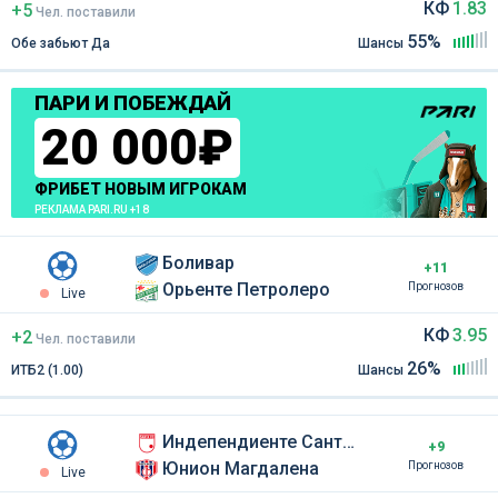
КФ
1.83
+5
Чел
.
поставили
55%
Обе забьют Да
Шансы
ПАРИ И ПОБЕЖДАЙ
20 000₽
ФРИБЕТ НОВЫМ ИГРОКАМ
РЕКЛАМА PARI.RU +18
Боливар
+11
Орьенте Петролеро
Прогнозов
Live
КФ
3.95
+2
Чел
.
поставили
26%
ИТБ2 (1.00)
Шансы
Индепендиенте Санта-Фе
+9
Юнион Магдалена
Прогнозов
Live