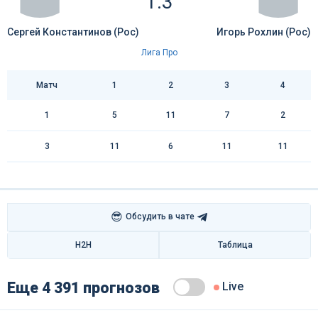
1:3
Сергей Константинов (Рос)
Игорь Рохлин (Рос)
Лига Про
Матч
1
2
3
4
1
5
11
7
2
3
11
6
11
11
😎
Обсудить в чате
H2H
Таблица
Еще 4 391 прогнозов
Live