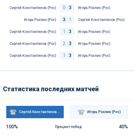
0
:
3
Сергей Константинов (Рос)
Игорь Рохлин (Рос)
3
:
1
Игорь Рохлин (Рос)
Сергей Константинов (Рос)
1
:
3
Сергей Константинов (Рос)
Игорь Рохлин (Рос)
2
:
3
Сергей Константинов (Рос)
Игорь Рохлин (Рос)
1
:
3
Сергей Константинов (Рос)
Игорь Рохлин (Рос)
Статистика последних матчей
Сергей Константинов (Рос)
Игорь Рохлин (Рос)
100%
40%
Процент побед