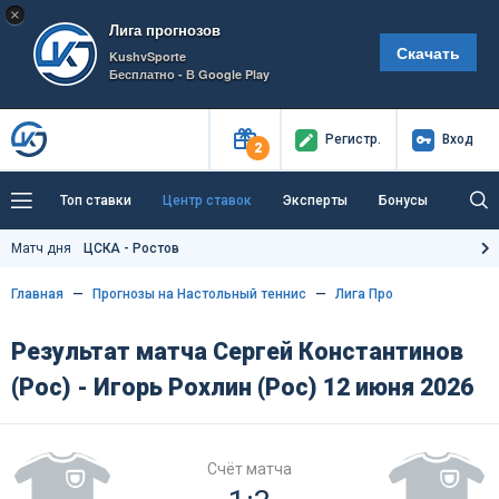
×
Лига прогнозов
Скачать
KushvSporte
Бесплатно - В Google Play
Регистр
.
Вход
2
Топ ставки
Центр ставок
Эксперты
Бонусы
Тренды
Букмекеры
Пресс-центр
Матч дня
ЦСКА - Ростов
Как тут заработать?
Главная
Прогнозы на Настольный теннис
Лига Про
Результат матча Сергей Константинов
(Рос) - Игорь Рохлин (Рос) 12 июня 2026
Счёт матча