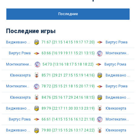
Последниe
Последние игры
Виджевано 1955
71:67 (21:15 14:15 19:17 17:20)
Виртус Рома
Виртус Рома
63:66 (16:19 19:11 15:21 13:15)
Монтекатини-Терме
Монтекатини-Терме
54:73 (13:16 18:17 5:18 18:22)
Виртус Рома
Ювеказерта
85:71 (29:21 27:15 15:19 14:16)
Виджевано 1955
Монтекатини-Терме
78:72 (25:15 21:18 15:20 17:19)
Виртус Рома
Ювеказерта
84:76 (25:16 17:29 24:16 18:15)
Виджевано 1955
Виджевано 1955
89:79 (22:17 11:30 33:13 23:19)
Ювеказерта
Виртус Рома
66:61 (14:15 15:16 16:12 21:18)
Монтекатини-Терме
Виджевано 1955
79:80 (27:15 15:26 13:17 24:22)
Ювеказерта