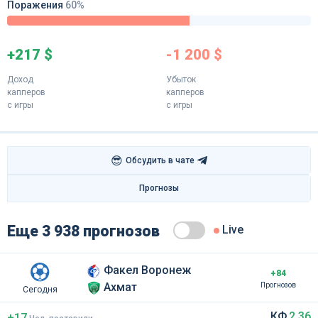
Поражения
60%
+217 $
-1 200 $
Доход
Убыток
капперов
капперов
с игры
с игры
😎
Обсудить в чате
Прогнозы
Еще 3 938 прогнозов
Live
Факел Воронеж
+84
Ахмат
Прогнозов
Сегодня
КФ
2.36
+17