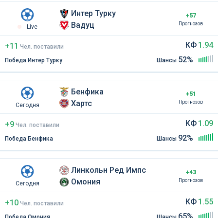
Интер Турку
+57
Вадуц
Прогнозов
Live
КФ
1.94
+11
Чел
.
поставили
52%
Победа Интер Турку
Шансы
Бенфика
+51
Хартс
Прогнозов
Сегодня
КФ
1.09
+9
Чел
.
поставили
92%
Победа Бенфика
Шансы
Линкольн Ред Импс
+43
Омония
Прогнозов
Сегодня
КФ
1.55
+10
Чел
.
поставили
65%
Победа Омония
Шансы