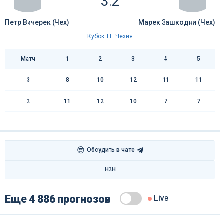
3:2
Петр Вичерек (Чех)
Марек Зашкодни (Чех)
Кубок ТТ. Чехия
Матч
1
2
3
4
5
3
8
10
12
11
11
2
11
12
10
7
7
😎
Обсудить в чате
H2H
Еще 4 886 прогнозов
Live