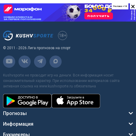
×
Реклама +18
18+
© 2011 - 2026 Лига прогнозов на спорт
Kushvsporte не проводит игр на деньги. Вся информация носит
ознакомительный характер. При использовании материалов сайта
активная ссылка на www.kushvsporte.ru обязательна
Прогнозы
Информация
Букмекеры