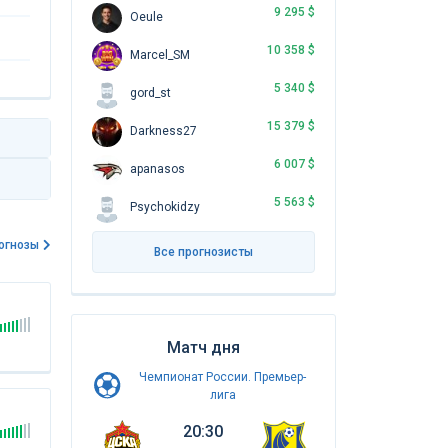
9 295 $
Oeule
10 358 $
Marcel_SM
5 340 $
gord_st
15 379 $
Darkness27
6 007 $
apanasos
5 563 $
Psychokidzy
огнозы
Все прогнозисты
Матч дня
Чемпионат России. Премьер-
лига
20:30