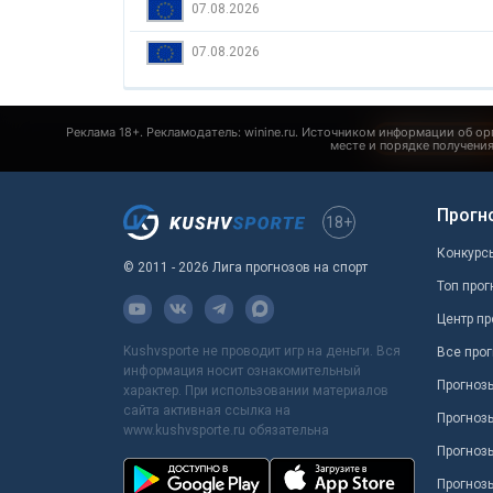
07.08.2026
07.08.2026
Прогн
18+
Конкурс
© 2011 - 2026 Лига прогнозов на спорт
Топ прог
Центр пр
Kushvsporte не проводит игр на деньги. Вся
Все прог
информация носит ознакомительный
Прогноз
характер. При использовании материалов
сайта активная ссылка на
Прогноз
www.kushvsporte.ru обязательна
Прогнозы
Прогноз