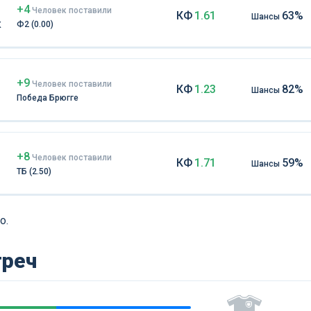
+4
Чел
овек
поставили
КФ
1.61
63%
Шансы
к
Ф2 (0.00)
+9
Чел
овек
поставили
КФ
1.23
82%
Шансы
Победа Брюгге
+8
Чел
овек
поставили
КФ
1.71
59%
Шансы
ТБ (2.50)
о.
треч