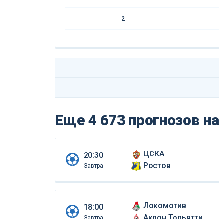
2
Еще 4 673 прогнозов
на
ЦСКА
20:30
Ростов
Завтра
Локомотив
18:00
Акрон Тольятти
Завтра