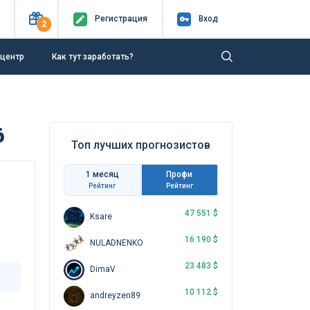
Регистр
ация
Вход
2
-центр
Как тут заработать?
6
Топ лучших прогнозистов
1 месяц
Профи
Рейтинг
Рейтинг
47 551 $
Ksare
16 190 $
NULADNENKO
23 483 $
DimaV
10 112 $
andreyzen89