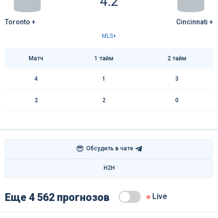
4:2
Toronto +
Cincinnati +
MLS+
Матч
1 тайм
2 тайм
4
1
3
2
2
0
😎
Обсудить в чате
H2H
Еще 4 562 прогнозов
Live