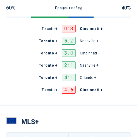
60%
40%
Процент побед
0
:
3
Toronto +
Cincinnati +
5
:
2
Toronto +
Nashville +
3
:
0
Toronto +
Cincinnati +
2
:
1
Toronto +
Nashville +
4
:
1
Toronto +
Orlando +
4
:
5
Toronto +
Cincinnati +
MLS+