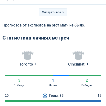
Смотреть все
Прогнозов от экспертов на этот матч не было.
Статистика личных встреч
Toronto +
Cincinnati +
3
1
2
Победы
Ничьи
Победы
20
Голы:
35
15