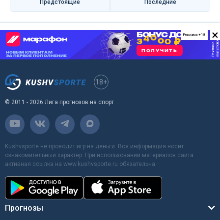
Предстоящие
Последниe
×
Реклама +18
18+
© 2011 - 2026 Лига прогнозов на спорт
Kushvsporte не проводит игр на деньги. Вся информация носит
ознакомительный характер. При использовании материалов сайта
активная ссылка на www.kushvsporte.ru обязательна
Прогнозы