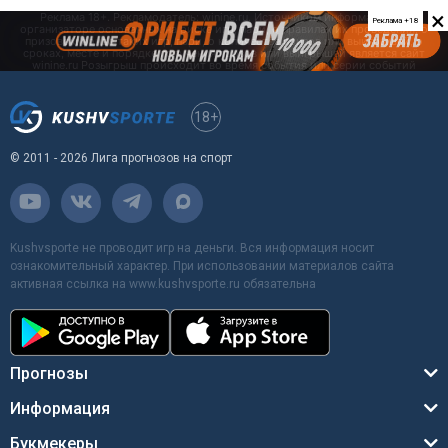
×
Реклама +18
18+
© 2011 - 2026 Лига прогнозов на спорт
Kushvsporte не проводит игр на деньги. Вся информация носит
ознакомительный характер. При использовании материалов сайта
активная ссылка на www.kushvsporte.ru обязательна
Прогнозы
Информация
Букмекеры