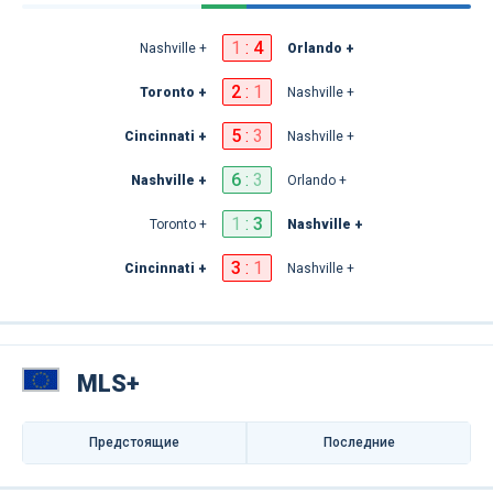
1
:
4
Nashville +
Orlando +
2
:
1
Toronto +
Nashville +
5
:
3
Cincinnati +
Nashville +
6
:
3
Nashville +
Orlando +
1
:
3
Toronto +
Nashville +
3
:
1
Cincinnati +
Nashville +
MLS+
Предстоящие
Последниe