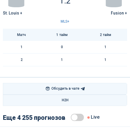
1:2
St. Louis +
Fusion +
MLS+
Матч
1 тайм
2 тайм
1
0
1
2
1
1
😎
Обсудить в чате
H2H
Еще 4 255 прогнозов
Live