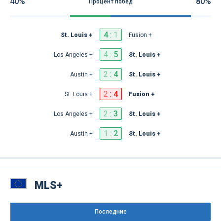
40%
80%
Процент побед
4
:
1
St. Louis +
Fusion +
4
:
5
Los Angeles +
St. Louis +
2
:
4
Austin +
St. Louis +
2
:
4
St. Louis +
Fusion +
2
:
3
Los Angeles +
St. Louis +
1
:
2
Austin +
St. Louis +
MLS+
Последниe