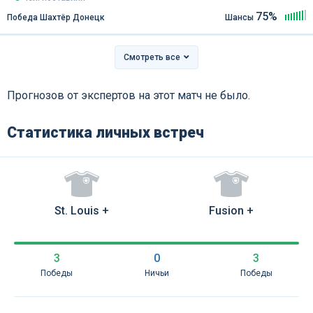
75%
Победа Шахтёр Донецк
Шансы
Смотреть все
Прогнозов от экспертов на этот матч не было.
Статистика личных встреч
St. Louis +
Fusion +
3
0
3
Победы
Ничьи
Победы