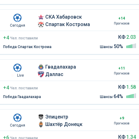
СКА Хабаровск
+14
Спартак Кострома
Прогнозов
Сегодня
КФ
2.03
+4
Чел
.
поставили
50%
Победа Спартак Кострома
Шансы
Гвадалахара
+11
Даллас
Прогнозов
Live
КФ
1.58
+4
Чел
.
поставили
64%
Победа Гвадалахара
Шансы
Эпицентр
+9
Шахтёр Донецк
Прогнозов
Сегодня
КФ
1.34
+6
Чел
.
поставили