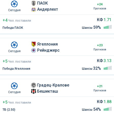
ПАОК
+24
Андерлехт
Прогнозов
Сегодня
КФ
1.71
+4
Чел
.
поставили
59%
Победа ПАОК
Шансы
Ягеллония
+23
Рейнджерс
Прогнозов
Сегодня
КФ
3.13
+5
Чел
.
поставили
32%
Победа Ягеллония
Шансы
Градец-Кралове
+21
Бешикташ
Прогнозов
Сегодня
КФ
1.88
+5
Чел
.
поставили
54%
ТБ (2.50)
Шансы