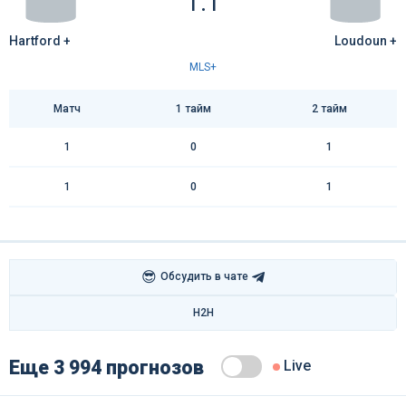
1:1
Hartford +
Loudoun +
MLS+
Матч
1 тайм
2 тайм
1
0
1
1
0
1
😎
Обсудить в чате
H2H
Еще 3 994 прогнозов
Live