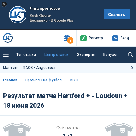
×
Лига прогнозов
Скачать
KushvSporte
Бесплатно - В Google Play
Регистр
.
Вход
2
Топ ставки
Центр ставок
Эксперты
Бонусы
Тренды
Букмекеры
Пресс-центр
Матч дня
ПАОК - Андерлехт
Как тут заработать?
Главная
Прогнозы на Футбол
MLS+
Результат матча Hartford + - Loudoun +
18 июня 2026
Счёт матча