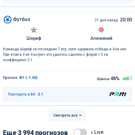
Футбол
20:00
27 дня назад
Шериф
Алюминий
Команда Шериф за последние 7 игр, смог одержать победы в 4 из них.
При этом в 3 из 4 встреч это удалось сделать с форой 1.5 за
коэффициент 2.1
Прогноз:
Ф1 (-1.50)
48%
Шансы
Повторить в БК
2.1
Смотреть все
Еще 3 994 прогнозов
Live