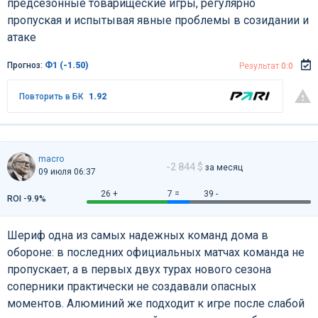
предсезонные товарищеские игры, регулярно
пропуская и испытывая явные проблемы в созидании и
атаке
Прогноз:
Ф1 (-1.50)
Результат
0:0
Повторить в БК
1.92
macro
-2 844 $
за месяц
09 июля 06:37
26 +
7 =
39 -
ROI -9.9%
Шериф одна из самых надежных команд дома в
обороне: в последних официальных матчах команда не
пропускает, а в первых двух турах нового сезона
соперники практически не создавали опасных
моментов. Алюминий же подходит к игре после слабой