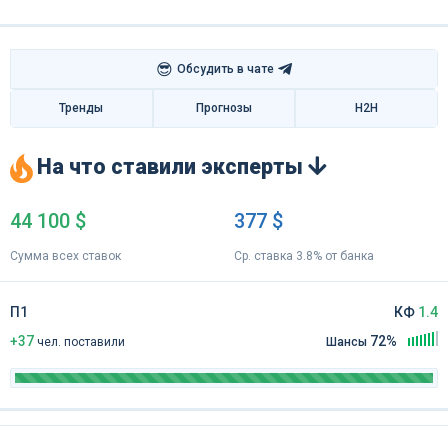
😎
Обсудить в чате
Тренды
Прогнозы
H2H
На что ставили эксперты
44 100 $
377 $
Сумма всех ставок
Ср. ставка 3.8% от банка
П1
КФ
1.4
+37
72%
чел
.
поставили
Шансы