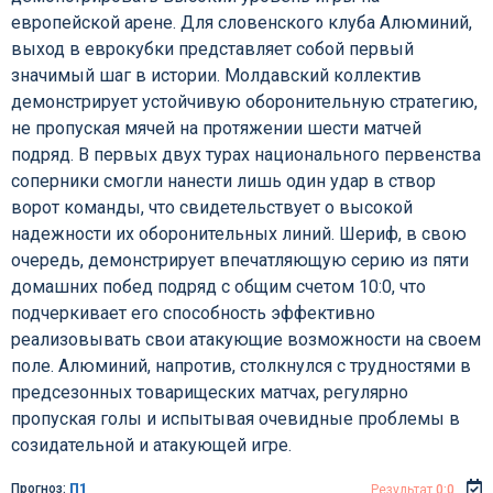
европейской арене. Для словенского клуба Алюминий,
выход в еврокубки представляет собой первый
значимый шаг в истории. Молдавский коллектив
демонстрирует устойчивую оборонительную стратегию,
не пропуская мячей на протяжении шести матчей
подряд. В первых двух турах национального первенства
соперники смогли нанести лишь один удар в створ
ворот команды, что свидетельствует о высокой
надежности их оборонительных линий. Шериф, в свою
очередь, демонстрирует впечатляющую серию из пяти
домашних побед подряд с общим счетом 10:0, что
подчеркивает его способность эффективно
реализовывать свои атакующие возможности на своем
поле. Алюминий, напротив, столкнулся с трудностями в
предсезонных товарищеских матчах, регулярно
пропуская голы и испытывая очевидные проблемы в
созидательной и атакующей игре.
Прогноз:
П1
Результат
0:0