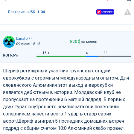
Повторить в БК
1.34
kanatol74
820 $
за месяц
09 июля 18:18
16 +
4 =
11 -
ROI 6.6%
Шериф регулярный участник групповых стадий
еврокубков с огромным международным опытом. Для
словенского Алюминия этот выход в еврокубки
является дебютным в истории. Молдавский клуб не
пропускает на протяжении 6 матчей подряд. В первых
двух турах внутреннего чемпионата они позволили
соперникам нанести всего 1 удар в створ своих
ворот.Шериф выиграл 5 последних домашних встреч
подряд с общим счетом 10:0.Алюминий слабо провел