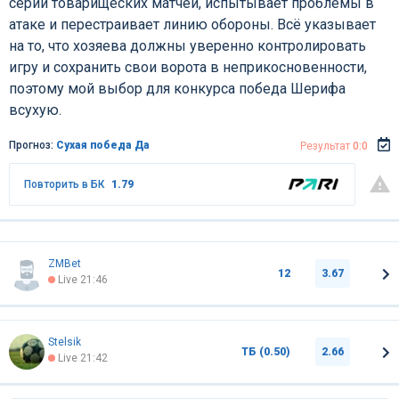
серии товарищеских матчей, испытывает проблемы в
атаке и перестраивает линию обороны. Всё указывает
на то, что хозяева должны уверенно контролировать
игру и сохранить свои ворота в неприкосновенности,
поэтому мой выбор для конкурса победа Шерифа
всухую.
Прогноз:
Сухая победа Да
Результат
0:0
Повторить в БК
1.79
ZMBet
12
3.67
Live 21:46
Stelsik
ТБ (0.50)
2.66
Live 21:42