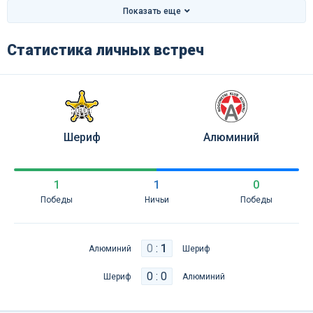
Показать еще
Статистика личных встреч
Шериф
Алюминий
1
1
0
Победы
Ничьи
Победы
0
:
1
Алюминий
Шериф
0 : 0
Шериф
Алюминий