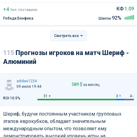
КФ
1.09
+4
Чел
.
поставили
92%
Победа Бенфика
Шансы
Смотреть все
115
Прогнозы игроков на матч Шериф -
Алюминий
adidas1234
589 $
за месяц
09 июля 19:44
31 +
3 =
4 -
ROI 10.5%
Шериф, будучи постоянным участником групповых
этапов еврокубков, обладает значительным
международным опытом, что позволяет ему
демонстрировать высокий уровень игры на