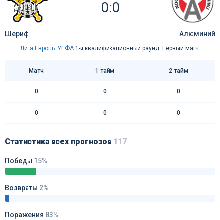
0:0
Шериф
Алюминий
Лига Европы УЕФА
1-й квалификационный раунд. Первый матч.
Матч
1 тайм
2 тайм
0
0
0
0
0
0
Статистика всех прогнозов
117
Победы
15%
Возвраты
2%
Поражения
83%