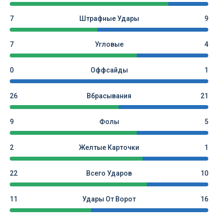
7
Штрафные Удары
9
7
Угловые
4
0
Оффсайды
1
26
Вбрасывания
21
9
Фолы
5
2
Желтые Карточки
1
22
Всего Ударов
10
11
Удары От Ворот
16