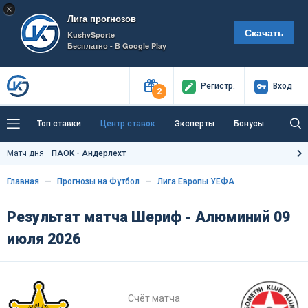
×
Лига прогнозов
Скачать
KushvSporte
Бесплатно - В Google Play
Регистр
.
Вход
2
Топ ставки
Центр ставок
Эксперты
Бонусы
Тренды
Букмекеры
Пресс-центр
Матч дня
ПАОК - Андерлехт
Как тут заработать?
Главная
Прогнозы на Футбол
Лига Европы УЕФА
Результат матча Шериф - Алюминий 09
июля 2026
Счёт матча