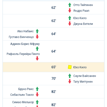
Отто Тийтинен
62'
Яндро Раап
Юхо Кило
62'
Джуна Ветели
Иво Набаис
64'
Густаво Винченцо
Адриен Борис Мфуму
64'
Рафаэль Перейра Пинто
65'
Юхо Кило
Саули Вайсанен
70'
Тату Миттунен
Бруно Реис
82'
Себастьян Тхилл
Симао Мельхор
82'