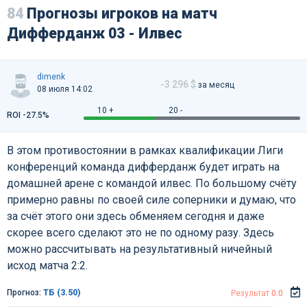
84
Прогнозы игроков на матч
Дифферданж 03 - Илвес
dimenk
-3 296 $
за месяц
08 июля 14:02
10 +
20 -
ROI -27.5%
В этом противостоянии в рамках квалификации Лиги
конференций команда дифферданж будет играть на
домашней арене с командой илвес. По большому счёту
примерно равны по своей силе соперники и думаю, что
за счёт этого они здесь обменяем сегодня и даже
скорее всего сделают это не по одному разу. Здесь
можно рассчитывать на результативный ничейный
исход матча 2:2.
Прогноз:
ТБ (3.50)
Результат
0:0