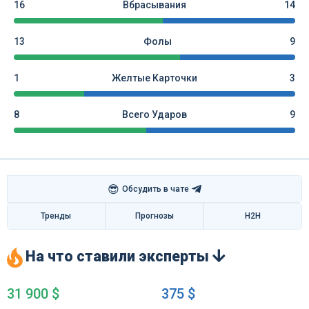
16
Вбрасывания
14
13
Фолы
9
1
Желтые Карточки
3
8
Всего Ударов
9
😎
Обсудить в чате
Тренды
Прогнозы
H2H
На что ставили эксперты
31 900 $
375 $