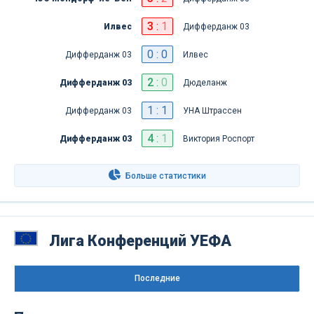
3
:
1
Илвес
Дифферданж 03
0 : 0
Дифферданж 03
Илвес
2
:
0
Дифферданж 03
Дюделанж
1 : 1
Дифферданж 03
УНА Штрассен
4
:
1
Дифферданж 03
Виктория Роспорт
Больше статистики
Лига Конференций УЕФА
Последниe