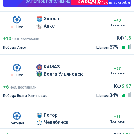
ЗАБРАТЬ
ЗА ПЕРВОЕ ПОПОЛНЕНИЕ
Реклама. 18+, marathonbet.ru
Зволле
+40
Аякс
Прогнозов
Live
КФ
1.5
+13
Чел
.
поставили
67%
Победа Аякс
Шансы
КАМАЗ
+37
Волга Ульяновск
Прогнозов
Live
КФ
2.97
+6
Чел
.
поставили
34%
Победа Волга Ульяновск
Шансы
Ротор
+31
Челябинск
Прогнозов
Сегодня