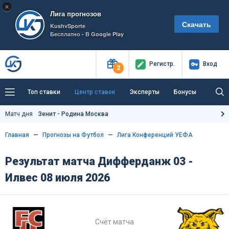
×
Лига прогнозов
Скачать
KushvSporte
Бесплатно - В Google Play
Регистр
.
Вход
2
Топ ставки
Центр ставок
Эксперты
Бонусы
Тренды
Букмекеры
Пресс-центр
Матч дня
Зенит - Родина Москва
Как тут заработать?
Главная
Прогнозы на Футбол
Лига Конференций УЕФА
Результат матча Дифферданж 03 -
Илвес 08 июля 2026
Счёт матча