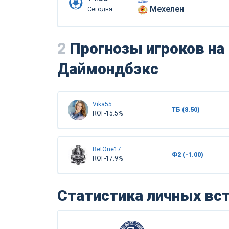
Мехелен
Сегодня
2
Прогнозы игроков на 
Даймондбэкс
Vika55
ТБ (8.50)
ROI -15.5%
BetOne17
Ф2 (-1.00)
ROI -17.9%
Статистика личных вс