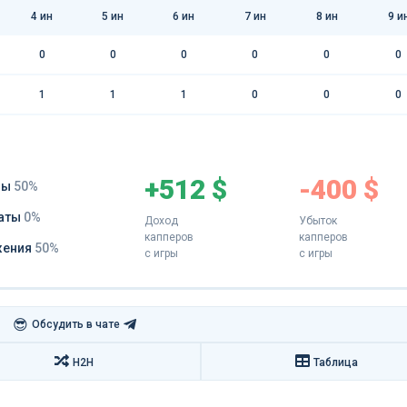
4
ин
5
ин
6
ин
7
ин
8
ин
9
и
0
0
0
0
0
0
1
1
1
0
0
0
+512 $
-400 $
ды
50%
аты
0%
Доход
Убыток
капперов
капперов
жения
50%
с игры
с игры
😎
Обсудить в чате
H2H
Таблица