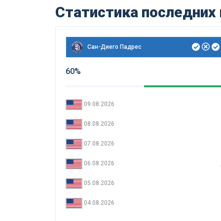
Статистика последних
Сан-Диего Падрeс
60%
09.08.2026
08.08.2026
07.08.2026
06.08.2026
05.08.2026
04.08.2026