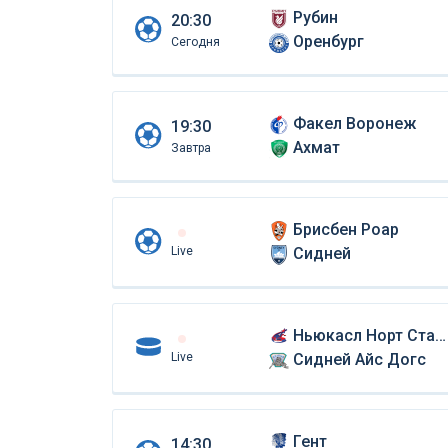
Рубин
20:30
Оренбург
Сегодня
Факел Воронеж
19:30
Ахмат
Завтра
Брисбен Роар
Live
Сидней
Ньюкасл Норт Старс
Live
Сидней Айс Догс
Гент
14:30