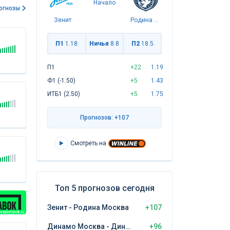
Начало
огнозы
Зенит
Родина Москва
П1
1.18
Ничья
8.8
П2
18.5
П1
+22
1.19
Ф1 (-1.50)
+5
1.43
ИТБ1 (2.50)
+5
1.75
Прогнозов: +107
Смотреть на
Топ 5 прогнозов сегодня
Зенит - Родина Москва
+107
 ligastavok.ru
Динамо Москва - Динамо Махачкала
+96