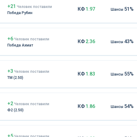
+21
Чел
овек
поставили
КФ
1.97
51%
Шансы
Победа Рубин
+6
Чел
овек
поставили
КФ
2.36
43%
Шансы
Победа Ахмат
+3
Чел
овек
поставили
КФ
1.83
55%
Шансы
ТМ (2.50)
+2
Чел
овек
поставили
КФ
1.86
54%
Шансы
Ф2 (2.50)
+5
Чел
овек
поставили