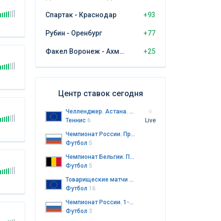
Спартак - Краснодар
+93
Рубин - Оренбург
+77
Факел Воронеж - Ахмат
+25
Центр ставок сегодня
Челленджер. Астана. Квалификация
Теннис
6
Live
Чемпионат России. Премьер-лига
Футбол
5
Чемпионат Бельгии. Премьер-лига
Футбол
5
Товарищеские матчи клубов
Футбол
16
Чемпионат России. 1-я лига
Футбол
3