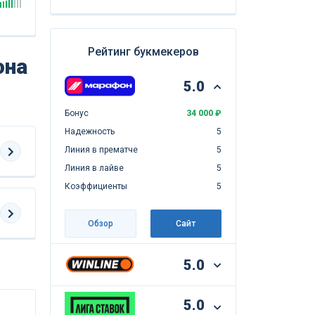
Рейтинг букмекеров
она
5.0
Бонус
34 000 ₽
Надежность
5
Линия в прематче
5
Линия в лайве
5
Коэффициенты
5
Обзор
Сайт
5.0
5.0