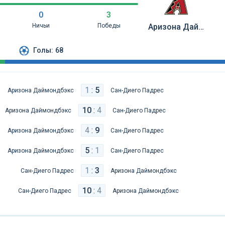
0
3
Ничьи
Победы
Аризона Даймондбэкс
Голы:
68
1
:
5
Аризона Даймондбэкс
Сан-Диего Падрeс
10
:
4
Аризона Даймондбэкс
Сан-Диего Падрeс
4
:
9
Аризона Даймондбэкс
Сан-Диего Падрeс
5
:
1
Аризона Даймондбэкс
Сан-Диего Падрeс
1
:
3
Сан-Диего Падрeс
Аризона Даймондбэкс
10
:
4
Сан-Диего Падрeс
Аризона Даймондбэкс