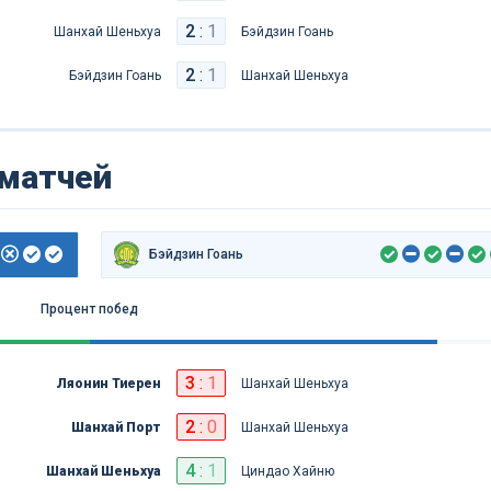
2
:
1
Шанхай Шеньхуа
Бэйдзин Гоань
2
:
1
Бэйдзин Гоань
Шанхай Шеньхуа
 матчей
Бэйдзин Гоань
Процент побед
3
:
1
Ляонин Тиерен
Шанхай Шеньхуа
2
:
0
Шанхай Порт
Шанхай Шеньхуа
4
:
1
Шанхай Шеньхуа
Циндао Хайню