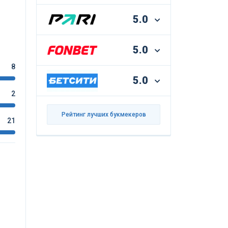
5.0
5.0
8
5.0
2
Рейтинг лучших букмекеров
21