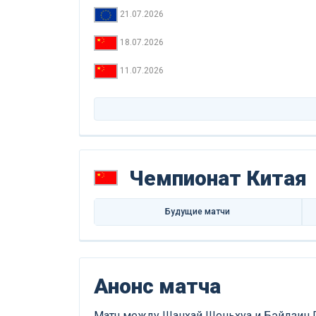
21.07.2026
18.07.2026
11.07.2026
Чемпионат Китая
Будущие матчи
Анонс матча
Матч между Шанхай Шеньхуа и Бэйдзин Го