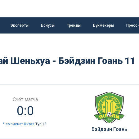
Эксперты
Бонусы
Тренды
Букмекеры
Пресс
й Шеньхуа - Бэйдзин Гоань 11
Счёт матча
0:0
Чемпионат Китая
Тур 18.
Бэйдзин Гоань