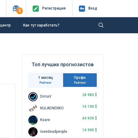
Регистр
ация
Вход
2
-центр
Как тут заработать?
Топ лучших прогнозистов
1 месяц
Профи
Рейтинг
Рейтинг
24 983 $
DimaV
16 190 $
NULADNENKO
44 939 $
Ksare
14 990 $
iseedeadpeople