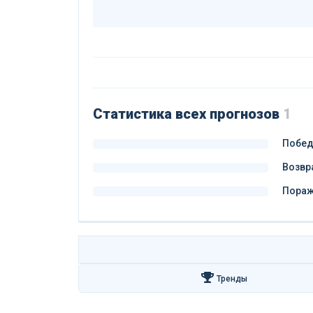
Статистика всех прогнозов
1
Побе
Возвр
Пора
Тренды