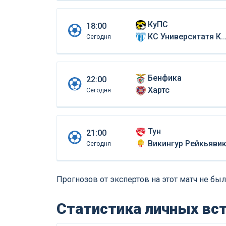
КуПС
18:00
КС Университатя Крайова
Сегодня
Бенфика
22:00
Хартс
Сегодня
Тун
21:00
Викингур Рейкьяви
Сегодня
Прогнозов от экспертов на этот матч не был
Статистика личных вс