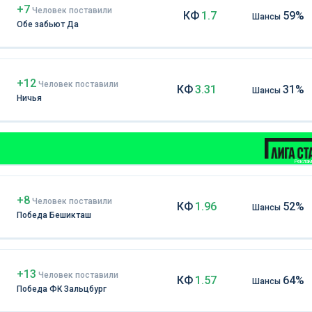
+7
Чел
овек
поставили
КФ
1.7
59%
Шансы
Обе забьют Да
+12
Чел
овек
поставили
КФ
3.31
31%
Шансы
Ничья
Реклама
+8
Чел
овек
поставили
КФ
1.96
52%
Шансы
Победа Бешикташ
+13
Чел
овек
поставили
КФ
1.57
64%
Шансы
Победа ФК Зальцбург