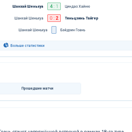
4
:
1
Шанхай Шеньхуа
Циндао Хайню
0
:
2
Шанхай Шеньхуа
Тяньцзинь Тайгер
Шанхай Шеньхуа
Бэйдзин Гоань
Больше статистики
Прошедшие матчи
ань станет напряжённой встречей в рамках 18-го тура