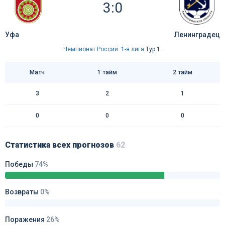
3:0
Уфа
Ленинградец
Чемпионат России. 1-я лига
Тур 1.
Матч
1 тайм
2 тайм
3
2
1
0
0
0
Статистика всех прогнозов
62
Победы
74%
Возвраты
0%
Поражения
26%