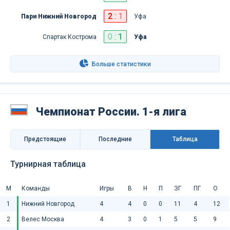
2
:
1
Пари Нижний Новгород
Уфа
0
:
1
Спартак Кострома
Уфа
Больше статистики
Чемпионат России. 1-я лига
Предстоящие
Последниe
Таблица
Турнирная таблица
М
Команды
Игры
В
Н
П
ЗГ
ПГ
О
1
Нижний Новгород
4
4
0
0
11
4
12
2
Велес Москва
4
3
0
1
5
5
9