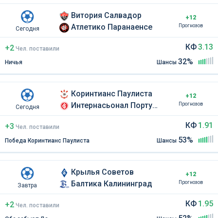
Витория Салвадор
+12
Атлетико Паранаенсе
Прогнозов
Сегодня
КФ
3.13
+2
Чел
.
поставили
32%
Ничья
Шансы
Коринтианс Паулиста
+12
Интернасьонал Порту-Алегри
Прогнозов
Сегодня
КФ
1.91
+3
Чел
.
поставили
53%
Победа Коринтианс Паулиста
Шансы
Крылья Советов
+12
Балтика Калининград
Прогнозов
Завтра
КФ
1.95
+2
Чел
.
поставили