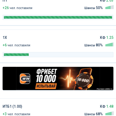
П1
КФ
2.03
+26
50%
чел
.
поставили
Шансы
1Х
КФ
1.25
+6
80%
чел
.
поставили
Шансы
Реклама winline.ru
ИТБ1 (1.00)
КФ
1.48
+3
68%
чел
.
поставили
Шансы