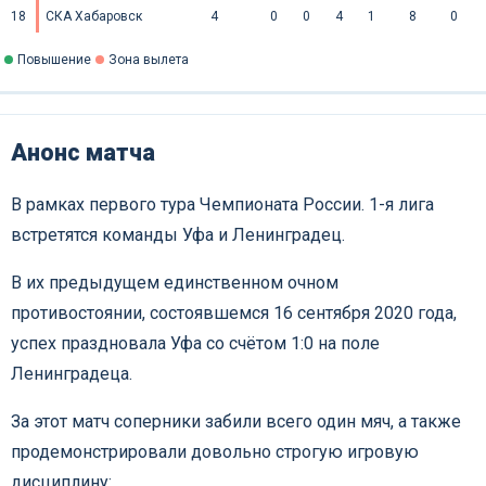
18
СКА Хабаровск
4
0
0
4
1
8
0
Повышение
Зона вылета
Анонс матча
В рамках первого тура Чемпионата России. 1-я лига
встретятся команды Уфа и Ленинградец.
В их предыдущем единственном очном
противостоянии, состоявшемся 16 сентября 2020 года,
успех праздновала Уфа со счётом 1:0 на поле
Ленинградеца.
За этот матч соперники забили всего один мяч, а также
продемонстрировали довольно строгую игровую
дисциплину: