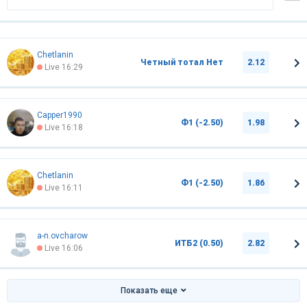
Chetlanin
Четный тотал Нет
2.12
Live 16:29
Capper1990
Ф1 (-2.50)
1.98
Live 16:18
Chetlanin
Ф1 (-2.50)
1.86
Live 16:11
a-n.ovcharow
ИТБ2 (0.50)
2.82
Live 16:06
Показать еще