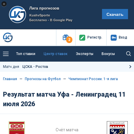
×
Лига прогнозов
Скачать
KushvSporte
Бесплатно - В Google Play
Регистр
.
Вход
2
Топ ставки
Центр ставок
Эксперты
Бонусы
Тренды
Букмекеры
Пресс-центр
Матч дня
ЦСКА - Ростов
Как тут заработать?
Главная
Прогнозы на Футбол
Чемпионат России. 1-я лига
Результат матча Уфа - Ленинградец 11
июля 2026
Счёт матча