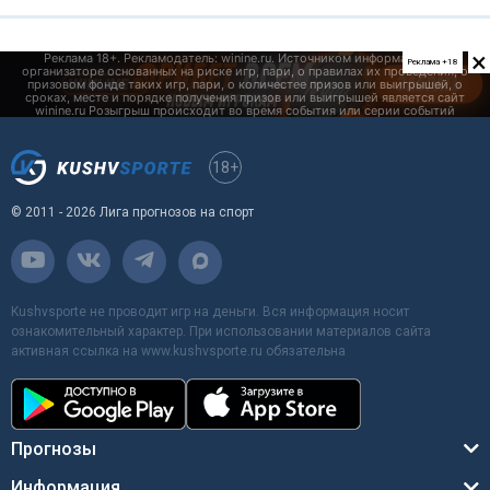
×
Реклама +18
18+
© 2011 - 2026 Лига прогнозов на спорт
Kushvsporte не проводит игр на деньги. Вся информация носит
ознакомительный характер. При использовании материалов сайта
активная ссылка на www.kushvsporte.ru обязательна
Прогнозы
Информация