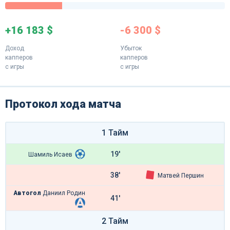
+16 183 $
-6 300 $
Доход
Убыток
капперов
капперов
с игры
с игры
Протокол хода матча
1 Тайм
19'
Шамиль Исаев
38'
Матвей Першин
Автогол
Даниил Родин
41'
2 Тайм