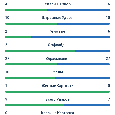
4
Удары В Створ
6
10
Штрафные Удары
10
2
Угловые
6
2
Оффсайды
1
27
Вбрасывания
27
10
Фолы
11
1
Желтые Карточки
0
9
Всего Ударов
7
0
Красные Карточки
1