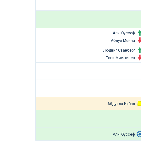
Али Юуссеф
Абдул Менна
Людвиг Сванберг
Тони Миеттинен
Абдулла Икбал
Али Юуссеф