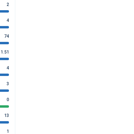
2
4
74
1.51
4
3
0
13
1