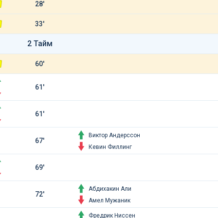
28'
33'
2 Тайм
60'
61'
61'
Виктор Андерссон
67'
Кевин Филлинг
69'
Абдихакин Али
72'
Амел Мужаник
Фредрик Ниссен