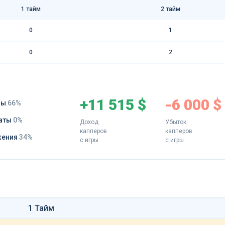
1 тайм
2 тайм
0
1
0
2
+11 515 $
-6 000 $
ды
66%
аты
0%
Доход
Убыток
капперов
капперов
жения
34%
с игры
с игры
1 Тайм