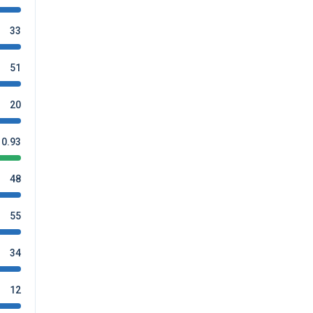
33
51
20
0.93
48
55
34
12