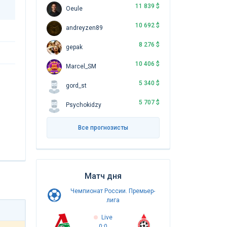
11 839 $
Oeule
10 692 $
andreyzen89
8 276 $
gepak
10 406 $
Marcel_SM
5 340 $
gord_st
5 707 $
Psychokidzy
Все прогнозисты
Матч дня
Чемпионат России. Премьер-
лига
Live
0:0