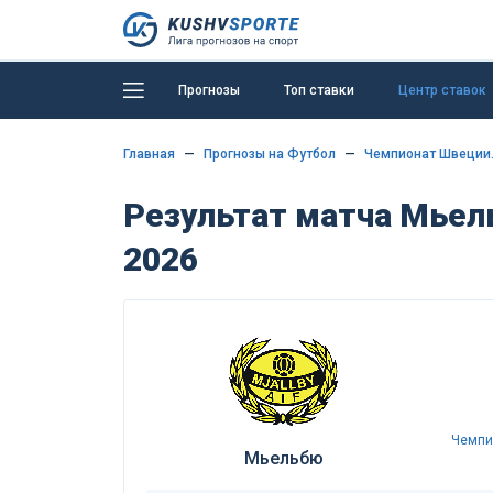
Прогнозы
Топ ставки
Центр ставок
Главная
Прогнозы на Футбол
Чемпионат Швеции
Результат матча Мьел
2026
Чемпи
Мьельбю