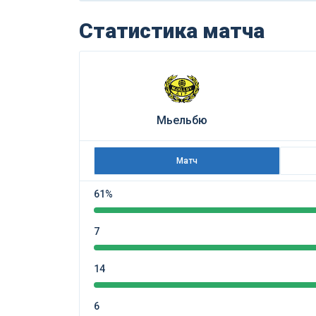
Статистика матча
Мьельбю
Матч
61%
7
14
6