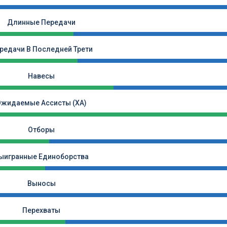
Длинные Передачи
редачи В Последней Трети
Навесы
Ожидаемые Ассисты (xA)
Отборы
ыигранные Единоборства
Выносы
Перехваты