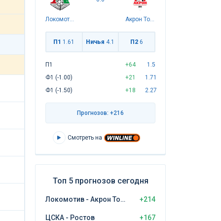
Локомотив
Акрон Тольятти
П1
1.61
Ничья
4.1
П2
6
П1
+64
1.5
Ф1 (-1.00)
+21
1.71
Ф1 (-1.50)
+18
2.27
Прогнозов: +216
Смотреть на
Топ 5 прогнозов сегодня
Локомотив - Акрон Тольятти
+214
ЦСКА - Ростов
+167