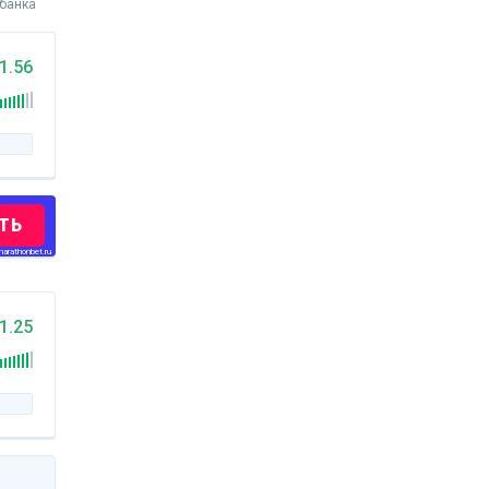
 банка
1.56
ТЬ
arathonbet.ru
1.25