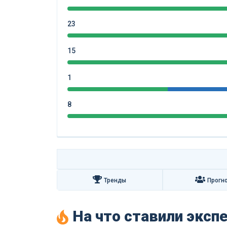
23
15
1
8
Тренды
Прогн
На что ставили экс