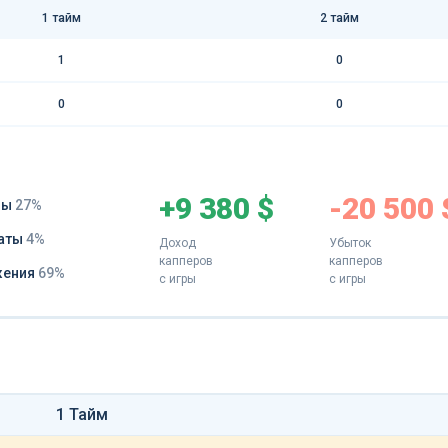
1 тайм
2 тайм
1
0
0
0
+9 380 $
-20 500 
ды
27%
аты
4%
Доход
Убыток
капперов
капперов
жения
69%
с игры
с игры
1 Тайм