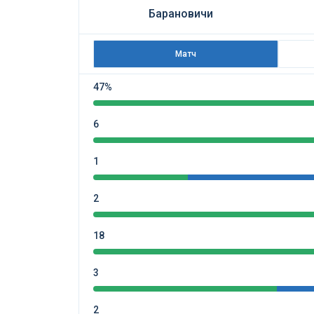
Барановичи
Матч
47%
6
1
2
18
3
2