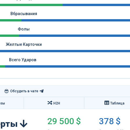
Вбрасывания
Фолы
Желтые Карточки
Всего Ударов
😎
Обсудить в чате
озы
H2H
Таблица
29 500 $
378 $
перты