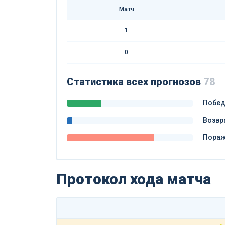
Матч
1
0
Статистика всех прогнозов
78
Побе
Возвр
Пора
Протокол хода матча