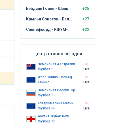
Бэйдзин Гоань - Шэньчжэнь Пэн Сити
+28
Крылья Советов - Балтика Калининград
+27
Саннефьорд - КФУМ-Камератене
+22
Центр ставок сегодня
Чемпионат Австралии. Премьер-лига Северного Нового Южного Уэльса. Женщины
Футбол
2
Live
World Tennis. Попрад. Пары
Теннис
1
Live
Чемпионат России. Премьер-лига
Футбол
7
Товарищеские матчи клубов
Футбол
46
Live
Англия. Кубок лиги
Футбол
32