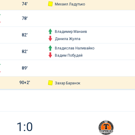
74'
Михаил Ладутько
78'
Владимир Манаев
82'
Данила Жулпа
Владислав Наливайко
82'
Вадим Побудей
89'
90+2'
Захар Баранок
1:0