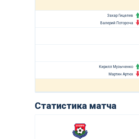
Захар Гицелев
Валерий Потороча
Кирилл Музыченко
Мартин Артюх
Статистика матча