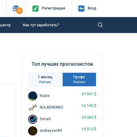
Регистр
ация
Вход
2
-центр
Как тут заработать?
Топ лучших прогнозистов
1 месяц
Профи
Рейтинг
Рейтинг
47 951 $
Ksare
16 190 $
NULADNENKO
23 483 $
DimaV
10 512 $
andreyzen89