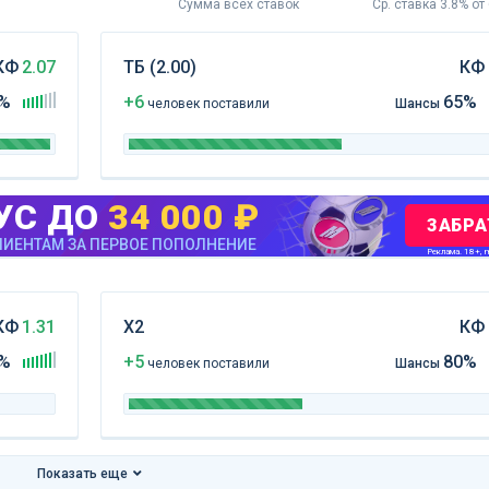
Сумма всех ставок
Ср. ставка 3.8% от
КФ
2.07
ТБ (2.00)
КФ
%
+6
65%
чел
овек
поставили
Шансы
УС ДО
34 000 ₽
ЗАБРА
ИЕНТАМ ЗА ПЕРВОЕ ПОПОЛНЕНИЕ
Реклама. 18+, m
КФ
1.31
Х2
КФ
%
+5
80%
чел
овек
поставили
Шансы
Показать еще