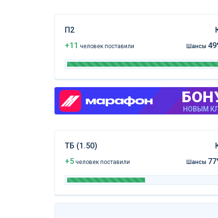
П2
+11
49
чел
овек
поставили
Шансы
БОН
НОВЫМ КЛ
ТБ (1.50)
+5
77
чел
овек
поставили
Шансы