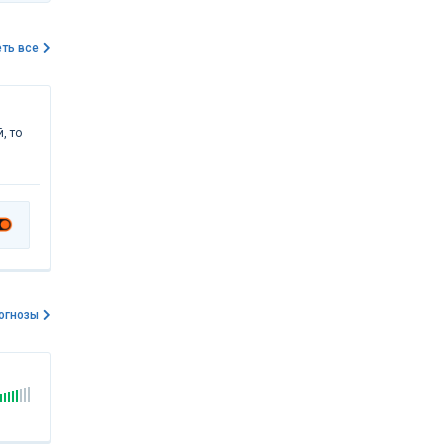
ть все
, то
огнозы