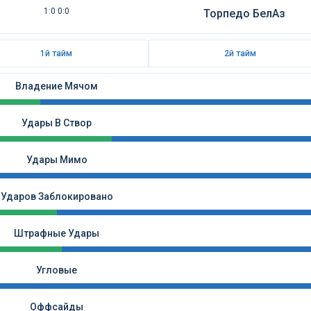
1:0 0:0
Торпедо БелАз
1й тайм
2й тайм
Владение Мячом
Удары В Створ
Удары Мимо
Ударов Заблокировано
Штрафные Удары
Угловые
Оффсайды