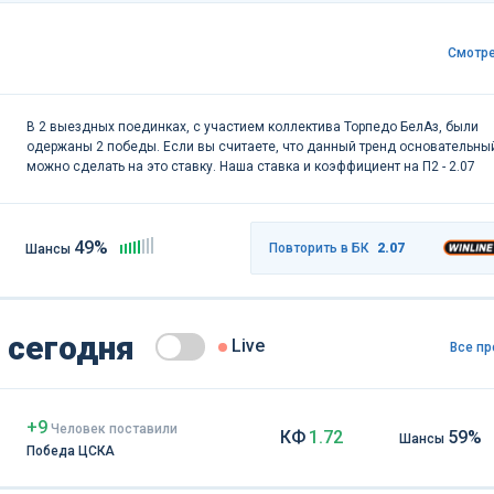
Смотре
В 2 выездных поединках, с участием коллектива Торпедо БелАз, были
одержаны 2 победы. Если вы считаете, что данный тренд основательный
можно сделать на это ставку. Наша ставка и коэффициент на П2 - 2.07
49%
Повторить в БК
2.07
Шансы
 сегодня
Live
Все пр
+9
Чел
овек
поставили
КФ
1.72
59%
Шансы
Победа ЦСКА