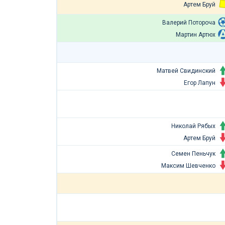
Артем Бруй
Валерий Потороча
Мартин Артюх
Матвей Свидинский
Егор Лапун
Николай Рябых
Артем Бруй
Семен Пеньчук
Максим Шевченко