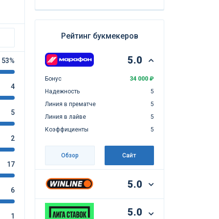
Рейтинг букмекеров
5.0
53%
Бонус
34 000 ₽
4
Надежность
5
Линия в прематче
5
5
Линия в лайве
5
Коэффициенты
5
2
Обзор
Сайт
17
5.0
6
5.0
1