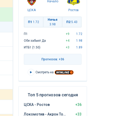
Начало
ЦСКА
Ростов
Ничья
П1
1.72
П2
5.43
3.98
П1
+9
1.72
Обе забьют Да
+4
1.98
ИТБ1 (1.50)
+3
1.89
Прогнозов: +36
Смотреть на
Топ 5 прогнозов сегодня
ЦСКА - Ростов
+36
Локомотив - Акрон Тольятти
+33