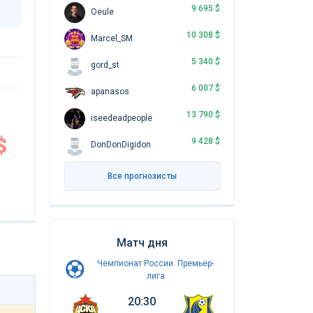
9 695 $
Oeule
10 308 $
Marcel_SM
5 340 $
gord_st
6 007 $
apanasos
13 790 $
iseedeadpeople
$
9 428 $
DonDonDigidon
Все прогнозисты
Матч дня
Чемпионат России. Премьер-
лига
20:30