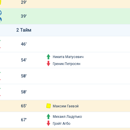
29'
39'
2 Тайм
46'
Никита Матусевич
54'
Греник Петросян
58'
58'
65'
Максим Гаевой
Михаил Ладутько
67'
Грэйт Агбо