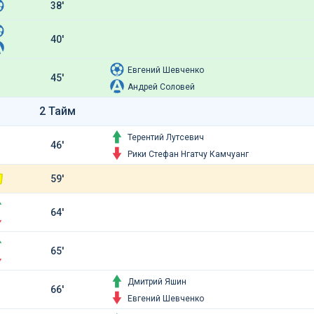
38'
40'
Евгений Шевченко
45'
Андрей Соловей
2 Тайм
Терентий Лутсевич
46'
Рики Стефан Нгатчу Камчуанг
59'
64'
65'
Дмитрий Яшин
66'
Евгений Шевченко