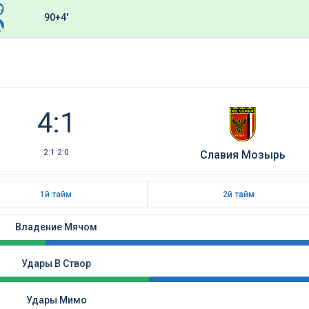
90+4'
4:1
2:1 2:0
Славия Мозырь
1й тайм
2й тайм
Владение Мячом
Удары В Створ
Удары Мимо