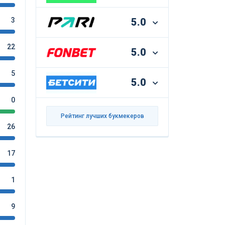
3
5.0
22
5.0
5
5.0
0
Рейтинг лучших букмекеров
26
17
1
9