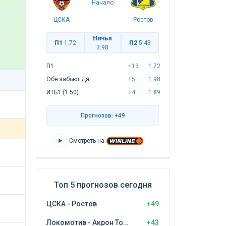
Начало
ЦСКА
Ростов
Ничья
П1
1.72
П2
5.43
3.98
П1
+13
1.72
Обе забьют Да
+5
1.98
ИТБ1 (1.50)
+4
1.89
Прогнозов: +49
Смотреть на
Топ 5 прогнозов сегодня
ЦСКА - Ростов
+49
Локомотив - Акрон Тольятти
+43