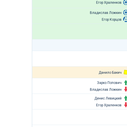
Егор Храленков
Владислав Ложкин
Егор Корцов
Данило Бакич
Зарко Попович
Владислав Ложкин
Денис Левицкий
Егор Храленков