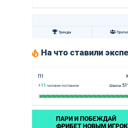
Тренды
Прогн
На что ставили экс
П1
+11
51
чел
овек
поставили
Шансы
ПАРИ И ПОБЕЖДАЙ
ФРИБЕТ НОВЫМ ИГРО