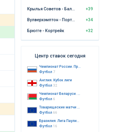
Крылья Советов - Балтика Калининград
+39
Вулверхэмптон - Порт Вэйл
+34
Брюгге - Кортрейк
+32
Центр ставок сегодня
Чемпионат России. Премьер-лига
Футбол
7
Англия. Кубок лиги
Футбол
32
Чемпионат Беларуси. Высшая лига
Футбол
6
Товарищеские матчи клубов
Футбол
66
Бразилия. Лига Паулиста до 20 лет
Футбол
16