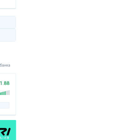
 банка
1.88
RU +18