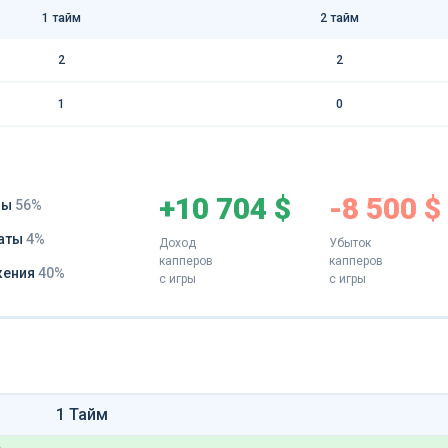
1 тайм
2 тайм
2
2
1
0
+10 704 $
-8 500 $
ды
56%
аты
4%
Доход
Убыток
капперов
капперов
жения
40%
с игры
с игры
1 Тайм