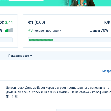
КФ
3.44
Ф1 (0.00)
КФ
%
+3
70%
чел
овек
поставили
Шансы
Показать еще
Смотре
Исторически Динамо Брест хорошо играет против данного соперника на
домашней арене. Успех был в 3 из 4 матчей. Наша ставка и коэффициен
П1 - 1.98