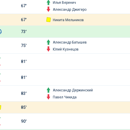
Илья Веренич
67'
Александр Джигеро
67'
Никита Мельников
73'
Александр Батышев
75'
Юлий Кузнецов
81'
81'
Александр Держинский
83'
Павел Чикида
85'
90'