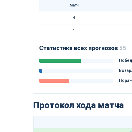
Матч
4
1
Статистика всех прогнозов
55
Побе
Возвр
Пора
Протокол хода матча