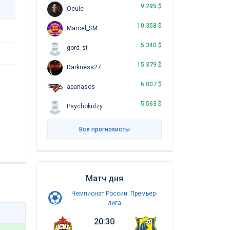
9 295 $
Oeule
10 358 $
Marcel_SM
5 340 $
gord_st
15 379 $
Darkness27
6 007 $
apanasos
5 563 $
Psychokidzy
Все прогнозисты
Матч дня
Чемпионат России. Премьер-
лига
20:30