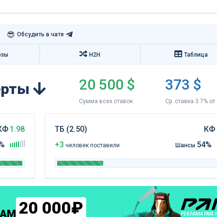
😎
Обсудить в чате
озы
H2H
Таблица
20 500 $
373 $
перты
Сумма всех ставок
Ср. ставка 3.7% от
КФ
1.98
ТБ (2.50)
КФ
%
+3
54%
чел
овек
поставили
Шансы
20 000₽
КАМ
РЕКЛАМА PARI.