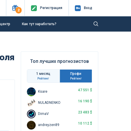
Регистр
ация
Вход
2
-центр
Как тут заработать?
июля
Топ лучших прогнозистов
1 месяц
Профи
Рейтинг
Рейтинг
47 551 $
Ksare
16 190 $
NULADNENKO
23 483 $
DimaV
10 112 $
andreyzen89