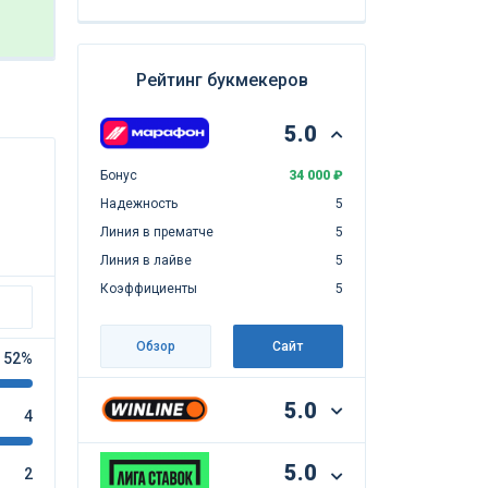
Рейтинг букмекеров
5.0
Бонус
34 000 ₽
Надежность
5
Линия в прематче
5
Линия в лайве
5
Коэффициенты
5
Обзор
Сайт
52%
5.0
4
5.0
2