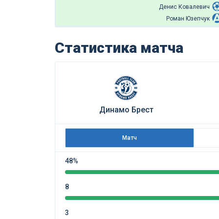
Денис Ковалевич
Роман Юзепчук
Статистика матча
Динамо Брест
Матч
48%
8
3