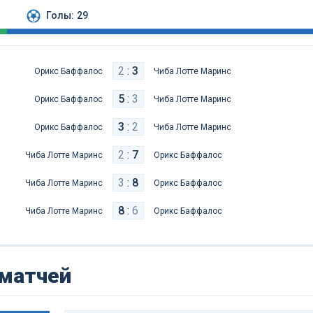
Голы:
29
2
:
3
Орикс Баффалос
Чиба Лотте Маринс
5
:
3
Орикс Баффалос
Чиба Лотте Маринс
3
:
2
Орикс Баффалос
Чиба Лотте Маринс
2
:
7
Чиба Лотте Маринс
Орикс Баффалос
3
:
8
Чиба Лотте Маринс
Орикс Баффалос
8
:
6
Чиба Лотте Маринс
Орикс Баффалос
 матчей