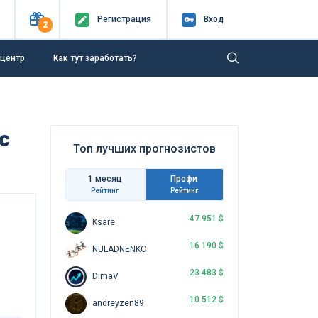
Регистр
ация
Вход
2
-центр
Как тут заработать?
с
Топ лучших прогнозистов
1 месяц
Профи
Рейтинг
Рейтинг
47 951 $
Ksare
16 190 $
NULADNENKO
23 483 $
DimaV
10 512 $
andreyzen89