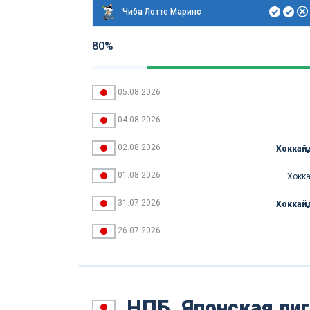
Чиба Лотте Маринс
80%
05.08.2026
04.08.2026
02.08.2026
Хоккай
01.08.2026
Хокка
31.07.2026
Хоккай
26.07.2026
НПБ. Японская ли