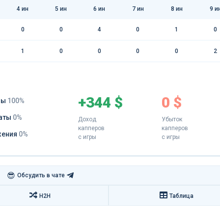
4
ин
5
ин
6
ин
7
ин
8
ин
9
и
0
0
4
0
1
0
1
0
0
0
0
2
+344 $
0 $
ды
100%
аты
0%
Доход
Убыток
капперов
капперов
жения
0%
с игры
с игры
😎
Обсудить в чате
H2H
Таблица