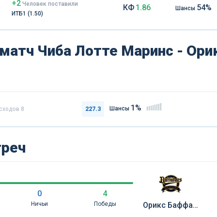
+2
Чел
овек
поставили
КФ
1.86
54%
Шансы
ИТБ1 (1.50)
матч Чиба Лотте Маринс - Ори
1%
Шансы
исходов
8
227.3
треч
0
4
Ничьи
Победы
Орикс Баффалос