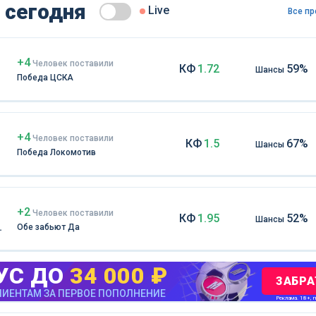
 сегодня
Live
Все пр
+4
Чел
овек
поставили
КФ
1.72
59%
Шансы
Победа ЦСКА
+4
Чел
овек
поставили
КФ
1.5
67%
Шансы
Победа Локомотив
+2
Чел
овек
поставили
КФ
1.95
52%
Шансы
Обе забьют Да
УС ДО
34 000 ₽
ЗАБРА
ИЕНТАМ ЗА ПЕРВОЕ ПОПОЛНЕНИЕ
Реклама. 18+, m