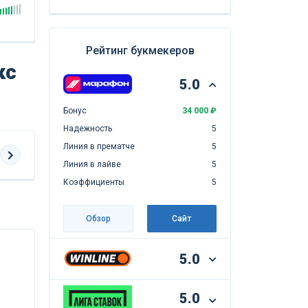
Рейтинг букмекеров
кс
5.0
Бонус
34 000 ₽
Надежность
5
Линия в прематче
5
Линия в лайве
5
Коэффициенты
5
Обзор
Сайт
5.0
5.0