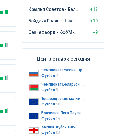
Крылья Советов - Балтика Калининград
+13
Бэйдзин Гоань - Шэньчжэнь Пэн Сити
+10
Саннефьорд - КФУМ-Камератене
+9
Центр ставок сегодня
Чемпионат России. Премьер-лига
Футбол
7
Чемпионат Беларуси. Высшая лига
Футбол
5
Товарищеские матчи клубов
Футбол
40
Бразилия. Лига Паулиста до 20 лет
Футбол
16
Англия. Кубок лиги
Футбол
32