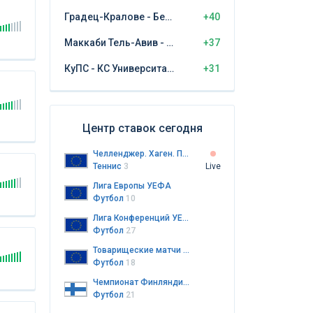
Градец-Кралове - Бешикташ
+40
Маккаби Тель-Авив - ЦСКА София
+37
КуПС - КС Университатя Крайова
+31
Центр ставок сегодня
Челленджер. Хаген. Пары
Теннис
3
Live
Лига Европы УЕФА
Футбол
10
Лига Конференций УЕФА
Футбол
27
Товарищеские матчи клубов
Футбол
18
Чемпионат Финляндии. Колмонен. 3-й дивизион
Футбол
21