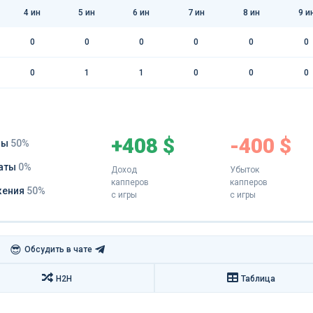
4
ин
5
ин
6
ин
7
ин
8
ин
9
и
0
0
0
0
0
0
0
1
1
0
0
0
+408 $
-400 $
ды
50%
аты
0%
Доход
Убыток
капперов
капперов
жения
50%
с игры
с игры
😎
Обсудить в чате
H2H
Таблица