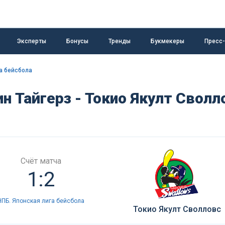
Эксперты
Бонусы
Тренды
Букмекеры
Пресс
а бейсбола
н Тайгерз - Токио Якулт Сволл
Счёт матча
1:2
НПБ. Японская лига бейсбола
Токио Якулт Сволловс