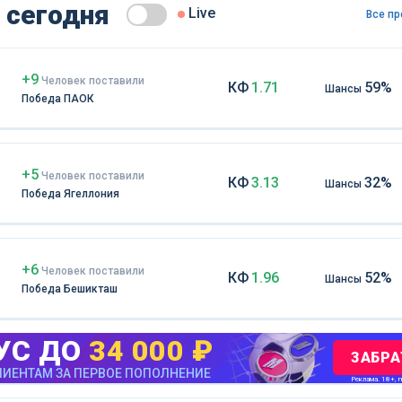
 сегодня
Live
Все пр
+9
Чел
овек
поставили
КФ
1.71
59%
Шансы
Победа ПАОК
+5
Чел
овек
поставили
КФ
3.13
32%
Шансы
Победа Ягеллония
+6
Чел
овек
поставили
КФ
1.96
52%
Шансы
Победа Бешикташ
УС ДО
34 000 ₽
ЗАБРА
ИЕНТАМ ЗА ПЕРВОЕ ПОПОЛНЕНИЕ
Реклама. 18+, m