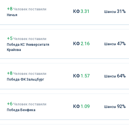
+8
Чел
овек
поставили
КФ
3.31
31%
Шансы
Ничья
+5
Чел
овек
поставили
КФ
2.16
47%
Шансы
Победа КС Университатя
Крайова
+8
Чел
овек
поставили
КФ
1.57
64%
Шансы
Победа ФК Зальцбург
+6
Чел
овек
поставили
КФ
1.09
92%
Шансы
Победа Бенфика