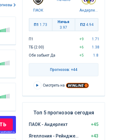
огнозы
ПАОК
Андерлехт
Ничья
П1
1.73
П2
4.94
3.97
П1
+9
1.71
ТБ (2.00)
+6
1.38
Обе забьют Да
+5
1.8
Прогнозов: +44
Смотреть на
Топ 5 прогнозов сегодня
ТЬ
ПАОК - Андерлехт
+45
arathonbet.ru
Ягеллония - Рейнджерс
+43