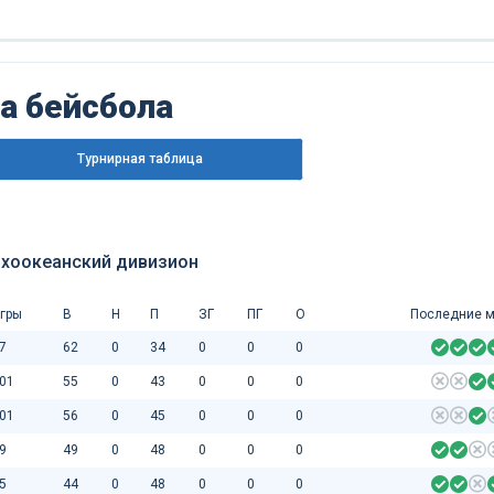
га бейсбола
Турнирная таблица
ихоокеанский дивизион
гры
В
Н
П
ЗГ
ПГ
О
Последние м
7
62
0
34
0
0
0
01
55
0
43
0
0
0
01
56
0
45
0
0
0
9
49
0
48
0
0
0
5
44
0
48
0
0
0