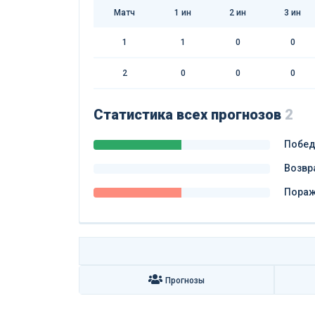
Матч
1
ин
2
ин
3
ин
1
1
0
0
2
0
0
0
Статистика всех прогнозов
2
Побе
Возвр
Пора
Прогнозы