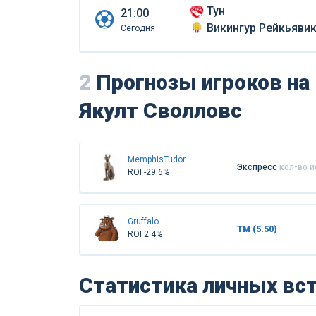
Тун
21:00
Викингур Рейкьяви
Сегодня
2
Прогнозы игроков на 
Якулт Сволловс
MemphisTudor
Экспресс
кол-во 
ROI -29.6%
Gruffalo
ТМ (5.50)
ROI 2.4%
Статистика личных вс