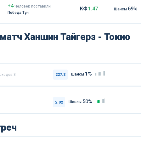
+4
Чел
овек
поставили
КФ
1.47
69%
Шансы
к
Победа Тун
матч Ханшин Тайгерз - Токио
1%
Шансы
исходов
8
227.3
50%
Шансы
2.02
треч