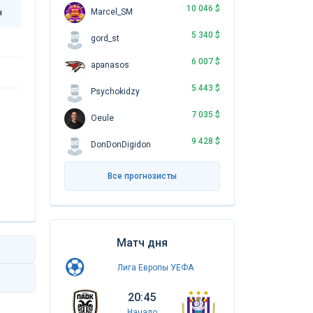
10 046 $
Marcel_SM
н
5 340 $
gord_st
6 007 $
apanasos
5 443 $
Psychokidzy
7 035 $
Oeule
9 428 $
DonDonDigidon
Все прогнозисты
Матч дня
Лига Европы УЕФА
20:45
Начало