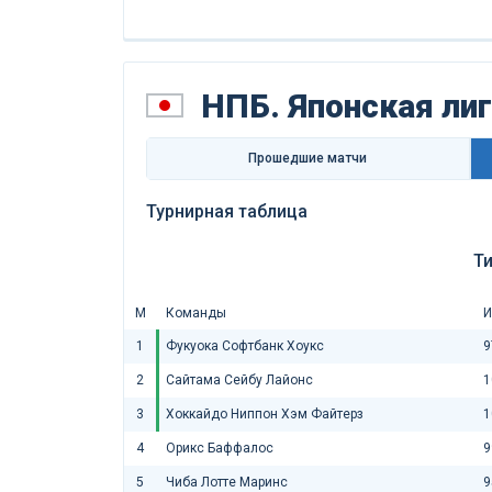
НПБ. Японская ли
Прошедшие матчи
Турнирная таблица
Т
М
Команды
И
1
Фукуока Софтбанк Хоукс
9
2
Сайтама Сейбу Лайонс
1
3
Хоккайдо Ниппон Хэм Файтерз
1
4
Орикс Баффалос
9
5
Чиба Лотте Маринс
9