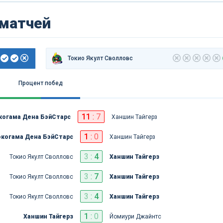
 матчей
Токио Якулт Сволловс
Процент побед
11
:
7
когама Дена БэйCтарс
Ханшин Тайгерз
1
:
0
когама Дена БэйCтарс
Ханшин Тайгерз
3
:
4
Токио Якулт Сволловс
Ханшин Тайгерз
3
:
7
Токио Якулт Сволловс
Ханшин Тайгерз
3
:
4
Токио Якулт Сволловс
Ханшин Тайгерз
1
:
0
Ханшин Тайгерз
Йомиури Джайнтс