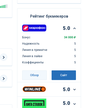
Рейтинг букмекеров
5.0
Бонус
34 000 ₽
Надежность
5
Линия в прематче
5
Линия в лайве
5
Коэффициенты
5
Обзор
Сайт
5.0
5.0