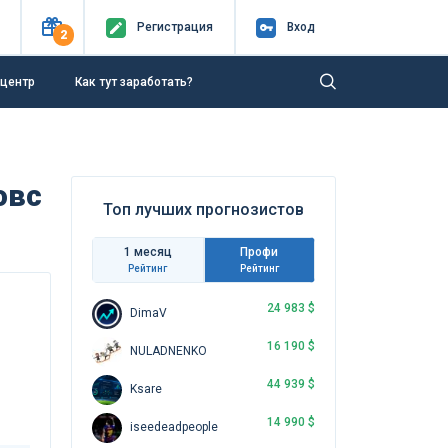
Регистр
ация
Вход
2
-центр
Как тут заработать?
овс
Топ лучших прогнозистов
1 месяц
Профи
Рейтинг
Рейтинг
24 983 $
DimaV
16 190 $
NULADNENKO
44 939 $
Ksare
14 990 $
iseedeadpeople