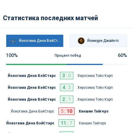
Статистика последних матчей
Йокогама Дена БэйCтарс
Йомиури Джайнтс
100%
60%
Процент побед
3
:
0
Йокогама Дена БэйCтарс
Хиросима Тойо Карп
4
:
3
Йокогама Дена БэйCтарс
Хиросима Тойо Карп
2
:
1
Йокогама Дена БэйCтарс
Хиросима Тойо Карп
5
:
10
Йокогама Дена БэйCтарс
Ханшин Тайгерз
11
:
7
Йокогама Дена БэйCтарс
Ханшин Тайгерз