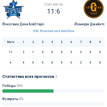
Счёт матча
11:6
Йокогама Дена БэйCтарс
Йомиури Джайнтс
НПБ. Японская лига бейсбола
Матч
1
2
3
4
5
6
7
8
9
11
2
1
0
0
0
5
3
0
0
6
4
0
0
0
0
0
2
0
0
Статистика всех прогнозов
2
Победы
50%
Возвраты
0%