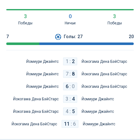
3
0
3
Победы
Ничьи
Победы
7
Голы:
27
20
1
:
2
Йомиури Джайнтс
Йокогама Дена БэйCтарс
7
:
8
Йомиури Джайнтс
Йокогама Дена БэйCтарс
6
:
0
Йомиури Джайнтс
Йокогама Дена БэйCтарс
3
:
4
Йокогама Дена БэйCтарс
Йомиури Джайнтс
4
:
5
Йокогама Дена БэйCтарс
Йомиури Джайнтс
11
:
6
Йокогама Дена БэйCтарс
Йомиури Джайнтс