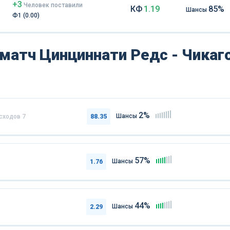
+3
Чел
овек
поставили
КФ
1.19
85%
Шансы
Ф1 (0.00)
матч Цинциннати Редс - Чикаг
2%
Шансы
исходов
7
88.35
57%
Шансы
1.76
44%
Шансы
2.29