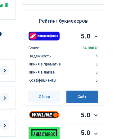
Рейтинг букмекеров
о
5.0
Бонус
34 000 ₽
Надежность
5
Линия в прематче
5
Линия в лайве
5
Коэффициенты
5
Обзор
Сайт
5.0
5.0