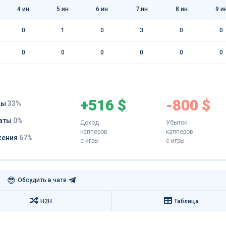
4
ин
5
ин
6
ин
7
ин
8
ин
9
и
0
1
0
3
0
0
0
0
0
0
0
0
+516 $
-800 $
ды
33%
аты
0%
Доход
Убыток
капперов
капперов
жения
67%
с игры
с игры
😎
Обсудить в чате
H2H
Таблица