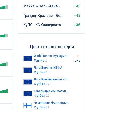
Маккаби Тель-Авив - ЦСКА София
+45
Градец-Кралове - Бешикташ
+45
КуПС - КС Университатя Крайова
+36
Центр ставок сегодня
World Tennis. Куршумлия-Баня. Женщины
Теннис
2
Live
Лига Европы УЕФА
Футбол
10
Лига Конференций УЕФА
Футбол
27
Товарищеские матчи клубов
Футбол
20
Чемпионат Финляндии. Колмонен. 3-й дивизион
Футбол
21