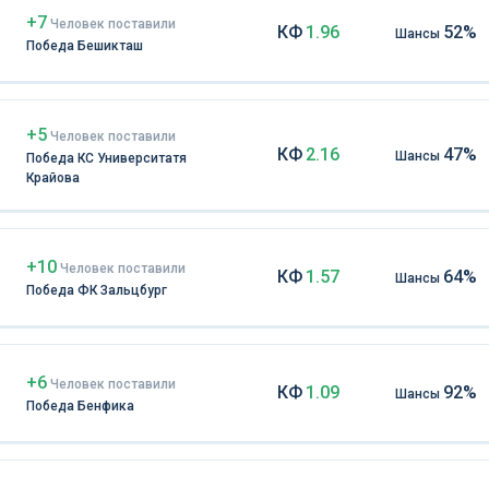
+7
Чел
овек
поставили
КФ
1.96
52%
Шансы
Победа Бешикташ
+5
Чел
овек
поставили
КФ
2.16
47%
Шансы
Победа КС Университатя
Крайова
+10
Чел
овек
поставили
КФ
1.57
64%
Шансы
Победа ФК Зальцбург
+6
Чел
овек
поставили
КФ
1.09
92%
Шансы
Победа Бенфика