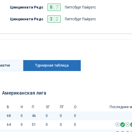
8
:
7
Цинциннати Редс
Питтсбург Пайрэтс
3
:
2
Цинциннати Редс
Питтсбург Пайрэтс
матчи
Турнирная таблица
Американская лига
В
Н
П
ЗГ
ПГ
О
Последние м
68
0
46
0
0
0
64
0
51
0
0
0