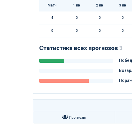
Матч
1
ин
2
ин
3
ин
4
0
0
0
0
0
0
0
Статистика всех прогнозов
3
Побе
Возвр
Пора
Прогнозы