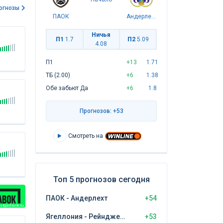
огнозы
ПАОК
Андерлехт
Ничья
П1
1.7
П2
5.09
4.08
П1
+13
1.71
ТБ (2.00)
+6
1.38
Обе забьют Да
+6
1.8
Прогнозов: +53
Смотреть на
Топ 5 прогнозов сегодня
ПАОК - Андерлехт
+54
 ligastavok.ru
Ягеллония - Рейнджерс
+53