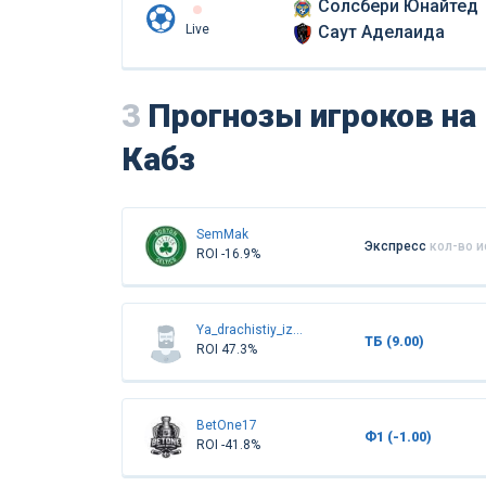
Солсбери Юнайтед
Live
Саут Аделаида
3
Прогнозы игроков на 
Кабз
SemMak
Экспресс
кол-во 
ROI -16.9%
Ya_drachistiy_izumrud
ТБ (9.00)
ROI 47.3%
BetOne17
Ф1 (-1.00)
ROI -41.8%