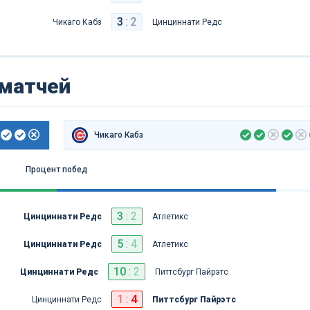
3
:
2
Чикаго Кабз
Цинциннати Редс
 матчей
Чикаго Кабз
Процент побед
3
:
2
Цинциннати Редс
Атлетикс
5
:
4
Цинциннати Редс
Атлетикс
10
:
2
Цинциннати Редс
Питтсбург Пайрэтс
1
:
4
Цинциннати Редс
Питтсбург Пайрэтс