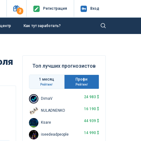
Регистр
ация
Вход
2
-центр
Как тут заработать?
юля
Топ лучших прогнозистов
1 месяц
Профи
Рейтинг
Рейтинг
24 983 $
DimaV
16 190 $
NULADNENKO
44 939 $
Ksare
14 990 $
iseedeadpeople