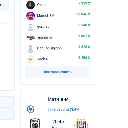
7 359 $
Oeule
н
10 046 $
Marcel_SM
5 340 $
gord_st
6 007 $
apanasos
9 428 $
DonDonDigidon
9 256 $
Jack07
Все прогнозисты
Матч дня
Лига Европы УЕФА
20:45
Начало