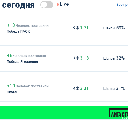
 сегодня
Live
Все пр
+13
Чел
овек
поставили
КФ
1.71
59%
Шансы
Победа ПАОК
+6
Чел
овек
поставили
КФ
3.13
32%
Шансы
Победа Ягеллония
+10
Чел
овек
поставили
КФ
3.31
31%
Шансы
Ничья
Реклама