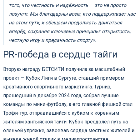
того, что честность и надёжность — это не просто
лозунги. Мы благодарны всем, кто поддерживает нас
на этом пути, и обещаем продолжать двигаться
вперёд, сохраняя ключевые принципы: открытость,
честную игру и преданность спорту».
PR-победа в сердце тайги
Вторую награду БЕТСИТИ получила за масштабный
проект — Кубок Лиги в Сургуте, ставший примером
креативного спортивного маркетинга. Турнир,
прошедший в декабре 2024 года, собрал лучшие
команды по мини-футболу, а его главной фишкой стал
Трофи-тур, отправившийся с кубком к коренным
жителям хантыйской тайги. Кубок преодолел путь на
оленьей упряжке, завоевав сердца местных жителей и
вызвав живой отклик в медиапространстве.