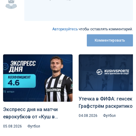
Авторизуйтесь
чтобы оставлять комментарий.
Комментировать
Утечка в ФИФА: генсек
Графстрём раскритиков
Экспресс дня на матчи
план Инфантино отдать
04.08.2026
Футбол
еврокубков от «Куш в
долю коммерции
спорте» (6 августа 2026)
05.08.2026
Футбол
чемпионата мира