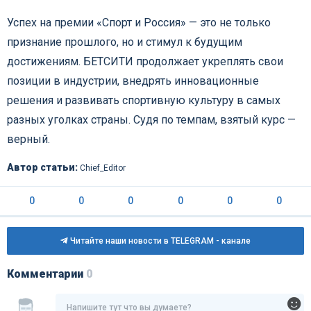
Успех на премии «Спорт и Россия» — это не только
признание прошлого, но и стимул к будущим
достижениям. БЕТСИТИ продолжает укреплять свои
позиции в индустрии, внедрять инновационные
решения и развивать спортивную культуру в самых
разных уголках страны. Судя по темпам, взятый курс —
верный.
Автор статьи:
Chief_Editor
0
0
0
0
0
0
Читайте наши новости в TELEGRAM - канале
Комментарии
0