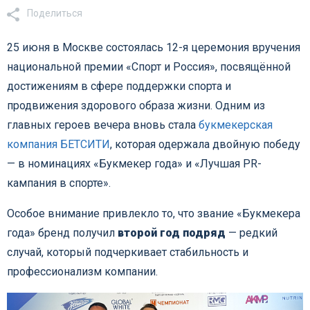
Поделиться
25 июня в Москве состоялась 12-я церемония вручения
национальной премии «Спорт и Россия», посвящённой
достижениям в сфере поддержки спорта и
продвижения здорового образа жизни. Одним из
главных героев вечера вновь стала
букмекерская
компания БЕТСИТИ
, которая одержала двойную победу
— в номинациях «Букмекер года» и «Лучшая PR-
кампания в спорте».
Особое внимание привлекло то, что звание «Букмекера
года» бренд получил
второй год подряд
— редкий
случай, который подчеркивает стабильность и
профессионализм компании.