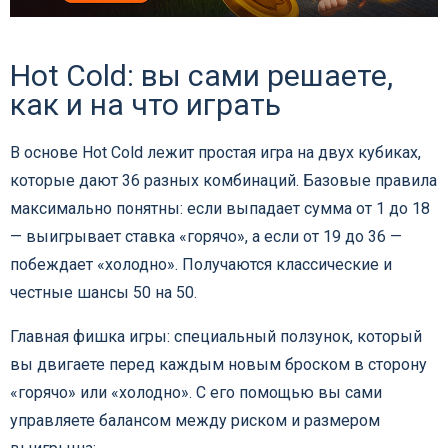
Hot Cold: вы сами решаете,
как и на что играть
В основе Hot Cold лежит простая игра на двух кубиках,
которые дают 36 разных комбинаций. Базовые правила
максимально понятны: если выпадает сумма от 1 до 18
— выигрывает ставка «горячо», а если от 19 до 36 —
побеждает «холодно». Получаются классические и
честные шансы 50 на 50.
Главная фишка игры: специальный ползунок, который
вы двигаете перед каждым новым броском в сторону
«горячо» или «холодно». С его помощью вы сами
управляете балансом между риском и размером