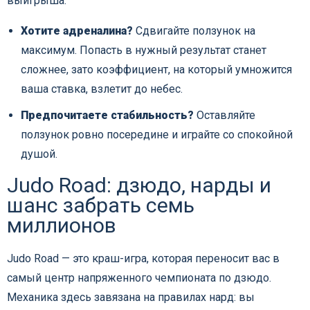
выигрыша:
Хотите адреналина?
Сдвигайте ползунок на
максимум. Попасть в нужный результат станет
сложнее, зато коэффициент, на который умножится
ваша ставка, взлетит до небес.
Предпочитаете стабильность?
Оставляйте
ползунок ровно посередине и играйте со спокойной
душой.
Judo Road: дзюдо, нарды и
шанс забрать семь
миллионов
Judo Road — это краш-игра, которая переносит вас в
самый центр напряженного чемпионата по дзюдо.
Механика здесь завязана на правилах нард: вы