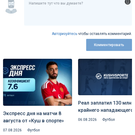
Авторизуйтесь
чтобы оставлять комментарий.
Комментировать
Реал заплатил 130 млн 
крайнего нападающего
Экспресс дня на матчи 8
Лейпциг — клуб едко
06.08.2026
Футбол
августа от «Куш в спорте»
пошутил над инсайдер
07.08.2026
Футбол
Романо