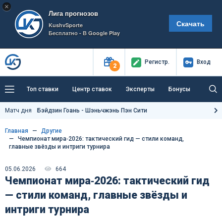
×
Лига прогнозов
Скачать
KushvSporte
Бесплатно - В Google Play
Регистр
.
Вход
2
Топ ставки
Центр ставок
Эксперты
Бонусы
Тренды
Букмекеры
Пресс-центр
Матч дня
Бэйдзин Гоань - Шэньчжэнь Пэн Сити
Как тут заработать?
Главная
Другие
Чемпионат мира‑2026: тактический гид — стили команд,
главные звёзды и интриги турнира
05.06.2026
664
Чемпионат мира‑2026: тактический гид
— стили команд, главные звёзды и
интриги турнира