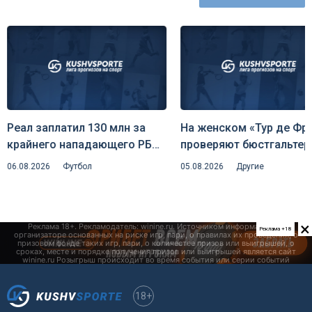
Реал заплатил 130 млн за
На женском «Тур де Фр
крайнего нападающего РБ
проверяют бюстгальтер
Лейпциг — клуб едко
охота на скрытую
06.08.2026
Футбол
05.08.2026
Другие
пошутил над инсайдером
аэродинамику и риск
Романо
дисквалификаций
×
Реклама +18
18+