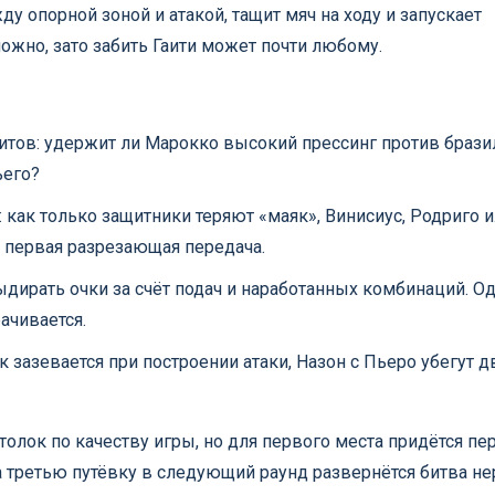
 опорной зоной и атакой, тащит мяч на ходу и запускает
ложно, зато забить Гаити может почти любому.
итов: удержит ли Марокко высокий прессинг против брази
ьего?
 как только защитники теряют «маяк», Винисиус, Родриго 
т первая разрезающая передача.
ыдирать очки за счёт подач и наработанных комбинаций. О
ачивается.
 зазевается при построении атаки, Назон с Пьеро убегут д
олок по качеству игры, но для первого места придётся пе
 третью путёвку в следующий раунд развернётся битва не