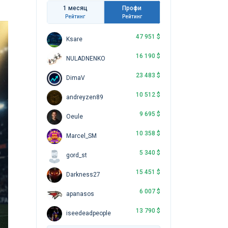
1 месяц
Профи
Рейтинг
Рейтинг
47 951 $
Ksare
16 190 $
NULADNENKO
23 483 $
DimaV
10 512 $
andreyzen89
9 695 $
Oeule
10 358 $
Marcel_SM
5 340 $
gord_st
15 451 $
Darkness27
6 007 $
apanasos
13 790 $
iseedeadpeople