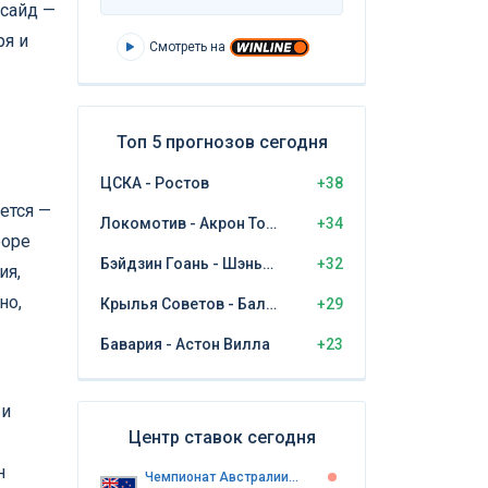
нсайд —
ря и
Смотреть на
Топ 5 прогнозов сегодня
ЦСКА - Ростов
+38
ется —
Локомотив - Акрон Тольятти
+34
боре
Бэйдзин Гоань - Шэньчжэнь Пэн Сити
+32
ия,
но,
Крылья Советов - Балтика Калининград
+29
Бавария - Астон Вилла
+23
 и
Центр ставок сегодня
н
Чемпионат Австралии. Чемпионшип Тасмании