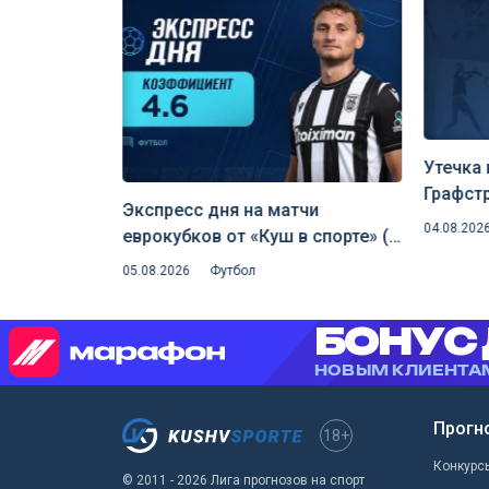
Утечка 
Графст
чи 7
Экспресс дня на матчи
Инфант
04.08.202
орте»
еврокубков от «Куш в спорте» (6
коммер
августа 2026)
05.08.2026
Футбол
Прогн
18+
Конкурс
© 2011 - 2026 Лига прогнозов на спорт