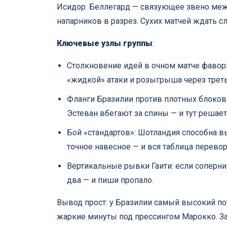
Исидор. Беллегард — связующее звено между
напарников в разрез. Сухих матчей ждать с
Ключевые узлы группы
:
Столкновение идей в очном матче фавор
«жидкой» атаки и розыгрыша через трет
Фланги Бразилии против плотных блоков:
Эстеван вбегают за спины — и тут решае
Бой «стандартов»: Шотландия способна в
точное навесное — и вся таблица перевор
Вертикальные рывки Гаити: если соперник
два — и пиши пропало.
Вывод прост: у Бразилии самый высокий пот
жаркие минуты под прессингом Марокко. За