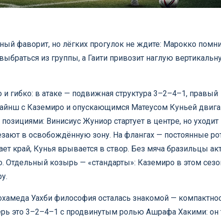
ный фаворит, но лёгких прогулок не ждите: Марокко помни
выбраться из группы, а Гаити привозит наглую вертикальн
о и гибко: в атаке — подвижная структура 3–2–4–1, правый
арайнш с Каземиро и опускающимся Матеусом Куньей двиг
позициями: Винисиус Жуниор стартует в центре, но уходит
резают в освобождённую зону. На флангах — постоянные ро
ет край, Кунья врывается в створ. Без мяча бразильцы ак
о. Отдельный козырь — «стандарты»: Каземиро в этом сезо
у.
охамеда Уахби философия осталась знакомой — компактнос
перь это 3–2–4–1 с продвинутым ролью Ашрафа Хакими: он 