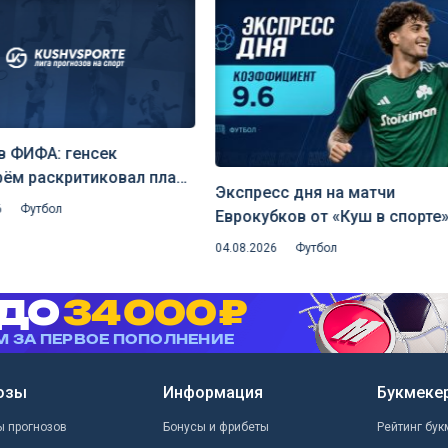
в ФИФА: генсек
рём раскритиковал план
Экспресс дня на матчи
ино отдать долю
6
Футбол
Еврокубков от «Куш в спорте»
ции чемпионата мира
августа 2026)
04.08.2026
Футбол
озы
Информация
Букмеке
ы прогнозов
Бонусы и фрибеты
Рейтинг бук