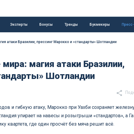
Эксперты
Бонусы
Тренды
Букмекеры
Пресс
агия атаки Бразилии, прессинг Марокко и «стандарты» Шотландии
 мира: магия атаки Бразилии,
стандарты» Шотландии
Под
рдов и гибкую атаку, Марокко при Уахби сохраняет желез
ландия упирает на навесы и розыгрыши «стандартов», а Га
ку квартета, где один просчёт без мяча решит всё.