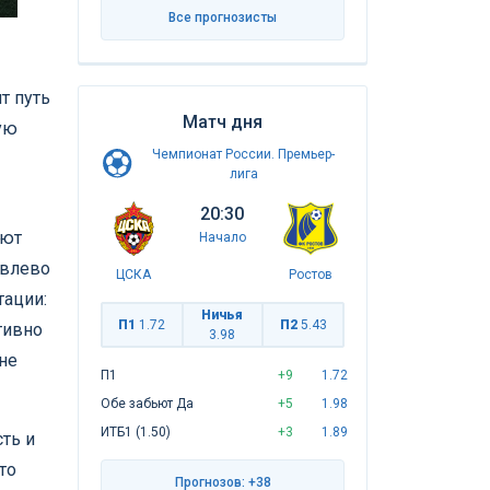
Все прогнозисты
т путь
Матч дня
ую
Чемпионат России. Премьер-
лига
20:30
ают
Начало
 влево
ЦСКА
Ростов
тации:
Ничья
П1
1.72
П2
5.43
тивно
3.98
не
П1
+9
1.72
Обе забьют Да
+5
1.98
ИТБ1 (1.50)
+3
1.89
ть и
то
Прогнозов: +38