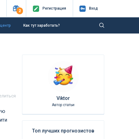
Регистр
ация
Вход
2
-центр
Как тут заработать?
елиться
Viktor
Автор статьи
ную
ити
Топ лучших прогнозистов