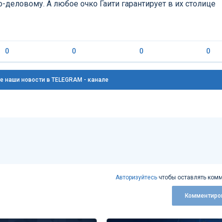
о-деловому. А любое очко Гаити гарантирует в их столице
0
0
0
0
е наши новости в TELEGRAM - канале
Авторизуйтесь
чтобы оставлять комм
Комментиро