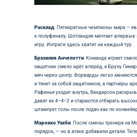
Расклад
. Пятикратные чемпионы мира — яв
к полуфиналу, Шотландия мечтает впервые 
игру. Интриги здесь хватит на каждый тур.
Бразилия Анчелотти
. Команда играет смел
защитник смело идёт вперёд, а Бруну Гим
мяч через центр. Форварды легко меняются 
и тянет за собой защитников, а партнёры в
Рафинья уходит внутрь, Вандерсон раскрыва
давят из 4–4–2 и стараются отбирать высок
штампует голы после подач как по конвейер
Марокко Уахби
. После смены тренера на М
порядок, — но в атаке добавили детали. Те