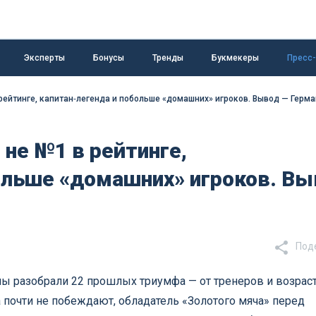
Эксперты
Бонусы
Тренды
Букмекеры
Пресс
рейтинге, капитан‑легенда и побольше «домашних» игроков. Вывод — Герм
 не №1 в рейтинге,
больше «домашних» игроков. В
Под
мы разобрали 22 прошлых триумфа — от тренеров и возраст
а почти не побеждают, обладатель «Золотого мяча» перед