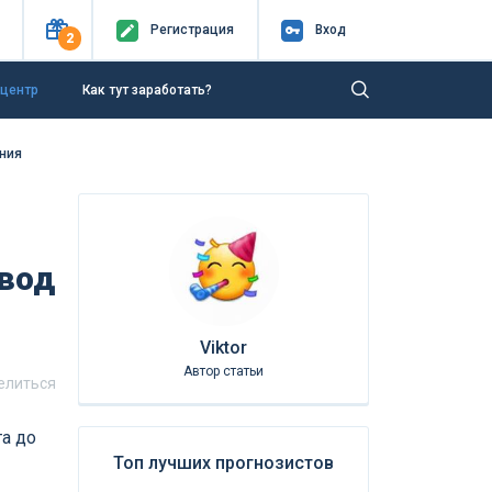
Регистр
ация
Вход
2
-центр
Как тут заработать?
ания
ывод
Viktor
Автор статьи
елиться
а до
Топ лучших прогнозистов