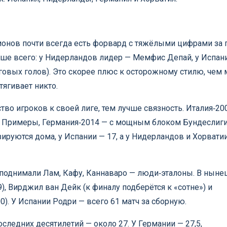
онов почти всегда есть форвард с тяжёлыми цифрами за г
ше всего: у Нидерландов лидер — Мемфис Депай, у Испан
овых голов). Это скорее плюс к осторожному стилю, чем 
ягивает никто.
о игроков к своей лиге, тем лучше связность. Италия‑20
 из Примеры, Германия‑2014 — с мощным блоком Бундеслиги
зируются дома, у Испании — 17, а у Нидерландов и Хорвати
поднимали Лам, Кафу, Каннаваро — люди‑эталоны. В нын
, Вирджил ван Дейк (к финалу подберётся к «сотне») и
. У Испании Родри — всего 61 матч за сборную.
следних десятилетий — около 27. У Германии — 27,5,