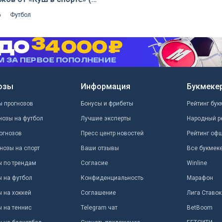
переизбрание
 2026)
6
Футбол
озы
Информация
Букмеке
ы прогнозов
Бонусы и фрибеты
Рейтинг бук
нозы на футбол
Лучшие эксперты
Народный р
огнозов
Пресс центр новостей
Рейтинг оф
нозы на спорт
Ваши отзывы
Все букмек
ы по трендам
Согласие
Winline
ы на футбол
Конфиденциальность
Марафон
 на хоккей
Соглашение
Лига Ставок
ы на теннис
Telegram чат
BetBoom