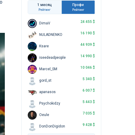
о
1 месяц
Профи
Рейтинг
Рейтинг
24 455 $
DimaV
16 190 $
NULADNENKO
44 939 $
Ksare
14 990 $
iseedeadpeople
10 046 $
Marcel_SM
5 340 $
gord_st
6 007 $
apanasos
5 443 $
Psychokidzy
7 035 $
Oeule
9 428 $
DonDonDigidon