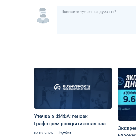
Утечка в ФИФА: генсек
Графстрём раскритиковал план
чи
Экспрес
Инфантино отдать долю
04.08.2026
Футбол
 спорте» (6
Еврокуб