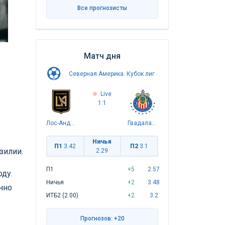
Все прогнозисты
Матч дня
Северная Америка. Кубок лиг
Live
1:1
Лос-Анджелес
Гвадалахара
Ничья
П1
3.42
П2
3.1
зилии.
2.29
П1
+5
2.57
оду.
Ничья
+2
3.48
нно
ИТБ2 (2.00)
+2
3.2
Прогнозов: +20