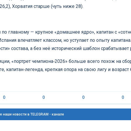
6,2), Хорватия старше (чуть ниже 28).
 по главному — крупное «домашнее ядро», капитан с «сотн
Испания впечатляет классом, но уступает по опыту капитана
ти» состава, а без неё исторический шаблон срабатывает 
туиции, «портрет чемпиона‑2026» больше всего похож на сб
, капитан‑легенда, крепкая опора на свою лигу и возраст 
0
0
0
0
е наши новости в TELEGRAM - канале