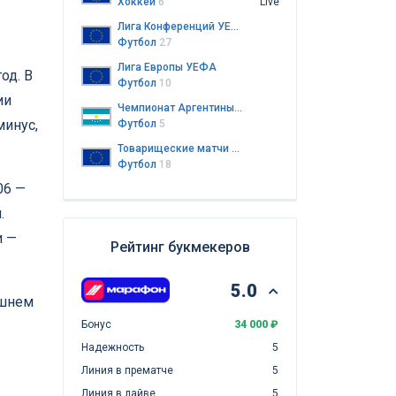
Хоккей
6
Live
Лига Конференций УЕФА
Футбол
27
Лига Европы УЕФА
од. В
Футбол
10
ии
Чемпионат Аргентины. Резервная лига
минус,
Футбол
5
Товарищеские матчи клубов
Футбол
18
06 —
.
и —
Рейтинг букмекеров
5.0
ешнем
Бонус
34 000 ₽
Надежность
5
Линия в прематче
5
Линия в лайве
5