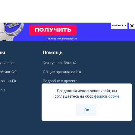
«Куш в спорте» (
03.08.2026
Футбол
×
Реклама +18
ры
Помощь
мекеров
Как тут заработать?
ейтинг БК
Общие правила сайта
шорных БК
Подробно о проекте
еры
Школа ставок
Продолжая использовать сайт, вы
соглашаетесь на сбор
файлов cookie
Вопрос-ответ
Контакты
Ок