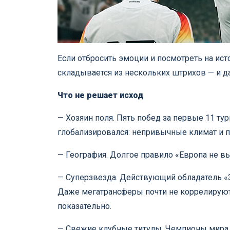
Если отбросить эмоции и посмотреть на ис
складывается из нескольких штрихов — и дал
Что не решает исход
— Хозяин поля. Пять побед за первые 11 ту
глобализировался: непривычные климат и 
— География. Долгое правило «Европа не в
— Суперзвезда. Действующий обладатель «Зо
Даже мегатрансферы почти не коррелируют 
показательно.
— Свежие клубные титулы. Чемпионы мира 