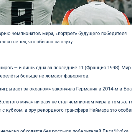
торию чемпионатов мира, «портрет» будущего победителя
еко не тех, что обычно на слуху.
рниров — и лишь одна за последние 11 (Франция‑1998). Мир
перелёты больше не ломают фаворитов.
ыигрывает за океаном» закончила Германия в 2014‑м в Бра
лотого мяча» ни разу не стал чемпионом мира в том же г
с кубком: в эру рекордного трансфера Неймара это особе
нередко обходятся без россыпи победителей Лиги/Кубка