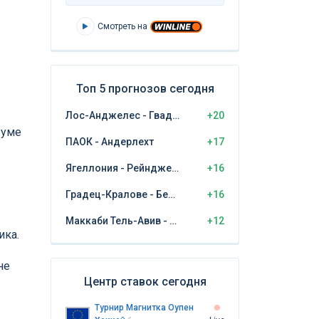
Смотреть на
Топ 5 прогнозов сегодня
Лос-Анджелес - Гвадалахара
+20
 уме
ПАОК - Андерлехт
+17
Ягеллония - Рейнджерс
+16
Градец-Кралове - Бешикташ
+16
Маккаби Тель-Авив - ЦСКА София
+12
ика.
не
Центр ставок сегодня
Турнир Магнитка Оупен