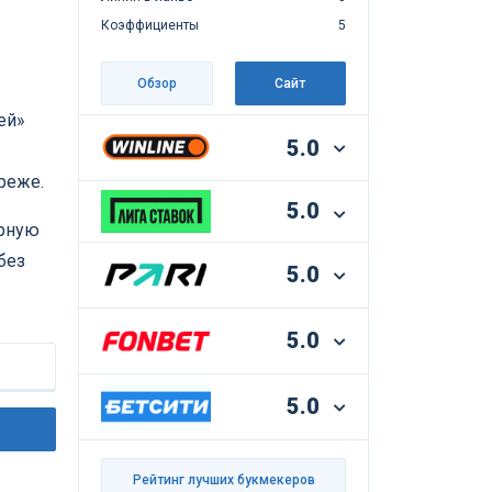
Коэффициенты
5
Обзор
Сайт
ей»
5.0
.
реже.
5.0
орную
без
5.0
5.0
5.0
Рейтинг лучших букмекеров