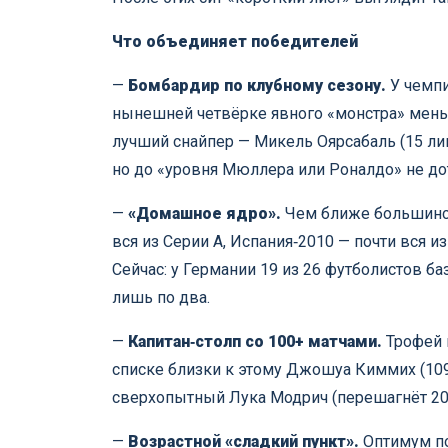
Что объединяет победителей
—
Бомбардир по клубному сезону.
У чемпи
нынешней четвёрке явного «монстра» мень
лучший снайпер — Микель Оярсабаль (15 лиг
но до «уровня Мюллера или Роналдо» не дот
—
«Домашное ядро».
Чем ближе большинств
вся из Серии А, Испания‑2010 — почти вся
Сейчас: у Германии 19 из 26 футболистов ба
лишь по два.
—
Капитан‑столп со 100+ матчами.
Трофей 
списке близки к этому Джошуа Киммих (109)
сверхопытный Лука Модрич (перешагнёт 200)
—
Возрастной «сладкий пункт».
Оптимум по