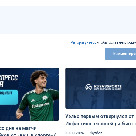
Авторизуйтесь
чтобы оставлять комм
Комментиро
Уэльс первым отвернулся от
Инфантино: европейцы бьют 
с дня на матчи
планам главы ФИФА на
03.08.2026
Футбол
ков от «Куш в спорте» (5