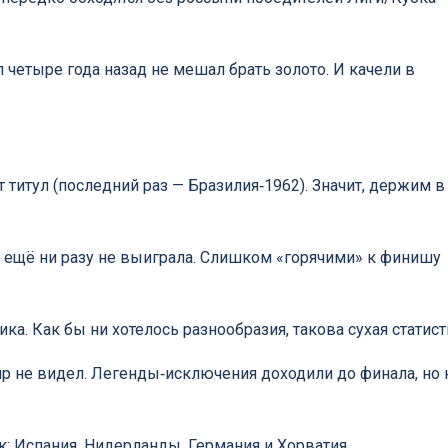
четыре года назад не мешал брать золото. И качели в
титул (последний раз — Бразилия‑1962). Значит, держим в
 ещё ни разу не выиграла. Слишком «горячими» к финишу
. Как бы ни хотелось разнообразия, такова сухая статист
р не видел. Легенды‑исключения доходили до финала, но 
к: Испания, Нидерланды, Германия и Хорватия.