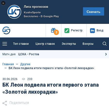
×
Лига прогнозов
Скачать
KushvSporte
Бесплатно - В Google Play
Регистр
.
Вход
2
Топ ставки
Центр ставок
Эксперты
Бонусы
Тренды
Букмекеры
Пресс-центр
Матч дня
ЦСКА - Ростов
Как тут заработать?
Главная
Другие
БК Леон подвела итоги первого этапа «Золотой лихорадки»
30.06.2026
233
БК Леон подвела итоги первого этапа
«Золотой лихорадки»
Поделиться