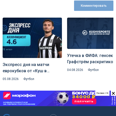
Комментировать
Утечка в ФИФА: генсек
Графстрём раскритиков
Экспресс дня на матчи
план Инфантино отдать
04.08.2026
Футбол
еврокубков от «Куш в
долю коммерции
спорте» (6 августа 2026)
05.08.2026
Футбол
чемпионата мира
×
Реклама +18