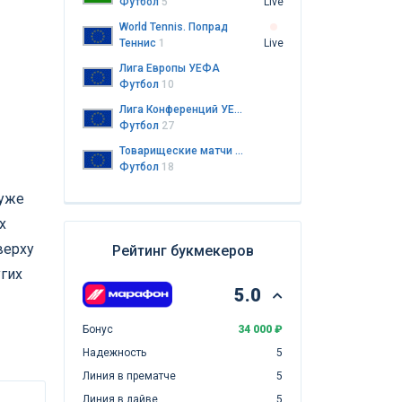
Футбол
5
Live
World Tennis. Попрад
Теннис
1
Live
Лига Европы УЕФА
Футбол
10
Лига Конференций УЕФА
Футбол
27
Товарищеские матчи клубов
Футбол
18
 уже
х
верху
Рейтинг букмекеров
угих
5.0
Бонус
34 000 ₽
Надежность
5
Линия в прематче
5
Линия в лайве
5