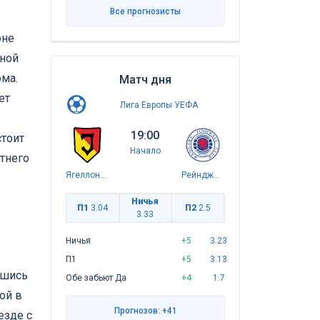
Все прогнозисты
оне
ьной
ома.
Матч дня
ет
Лига Европы УЕФА
19:00
стоит
Начало
етнего
Ягеллония
Рейнджерс
Ничья
П1
3.04
П2
2.5
3.33
Ничья
+5
3.23
П1
+5
3.13
вшись
Обе забьют Да
+4
1.7
ой в
Прогнозов: +41
езде с