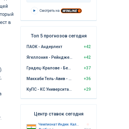
ущей
Смотреть на
оторый
ест в
Топ 5 прогнозов сегодня
ПАОК - Андерлехт
+42
Ягеллония - Рейнджерс
+42
Градец-Кралове - Бешикташ
+37
).
,
Маккаби Тель-Авив - ЦСКА София
+36
КуПС - КС Университатя Крайова
+29
а
Центр ставок сегодня
.
Чемпионат Индии. Калькутта