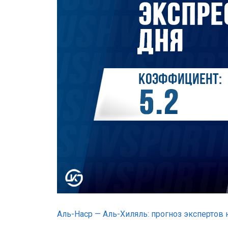
Аль-Наср — Аль-Хиляль: прогноз экспертов н