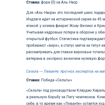
Ставка:
фора (0) на Аль-Наср
Для «Аль-Насра» это последний шанс подар
Индзаги идет на исторической серии из 45
атакой: у хозяев феерит Жоау Феликс и Кр
Учитывая кадровые потери в обороне у обе
открытый футбол. Статистика подтверждает
пробивают «верх», а статус матча за титул 
рассматривать для ставки верховые тоталы 
ветерана в экспресс включем нулевую фору
Сельта ― Леванте: прогноз экспертов на ма
Ставка:
Победа «Сельты»
«Сельта» под руководством Клаудио Хираль
в реальную борьбу за Лигу чемпионов. Ком
себе, в то время как «Леванте» остается 