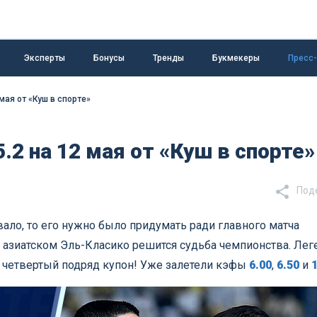
Эксперты
Бонусы
Тренды
Букмекеры
Пресс
мая от «Куш в спорте»
.2 на 12 мая от «Куш в спорте»
Под
ало, то его нужно было придумать ради главного матча
 азиатском Эль-Класико решится судьба чемпионства. Лег
 четвертый подряд купон! Уже залетели кэфы
6.00
,
6.50
и