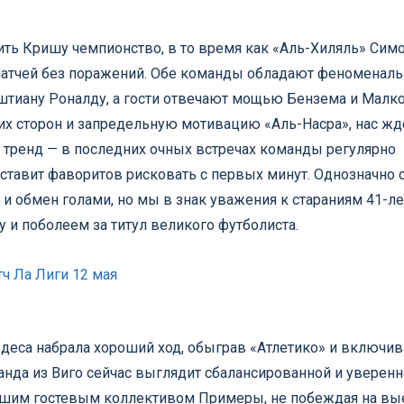
ить Кришу чемпионство, в то время как «Аль-Хиляль» Сим
 матчей без поражений. Обе команды обладают феноменал
иштиану Роналду, а гости отвечают мощью Бензема и Малк
их сторон и запредельную мотивацию «Аль-Насра», нас жд
 тренд — в последних очных встречах команды регулярно
заставит фаворитов рисковать с первых минут. Однозначно 
и обмен голами, но мы в знак уважения к стараниям 41-л
 и поболеем за титул великого футболиста.
тч Ла Лиги 12 мая
деса набрала хороший ход, обыграв «Атлетико» и включи
анда из Виго сейчас выглядит сбалансированной и уверенн
худшим гостевым коллективом Примеры, не побеждая на вы