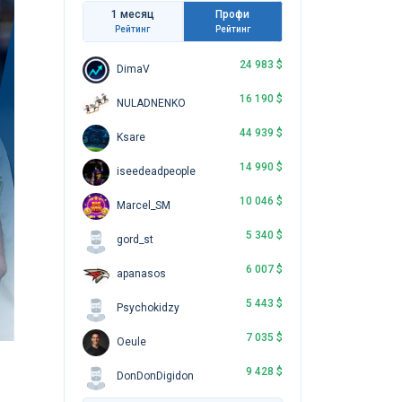
1 месяц
Профи
Рейтинг
Рейтинг
24 983 $
DimaV
16 190 $
NULADNENKO
44 939 $
Ksare
14 990 $
iseedeadpeople
10 046 $
Marcel_SM
5 340 $
gord_st
6 007 $
apanasos
5 443 $
Psychokidzy
7 035 $
Oeule
9 428 $
DonDonDigidon