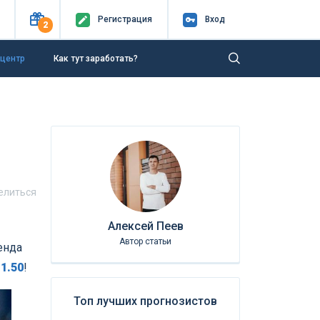
Регистр
ация
Вход
2
-центр
Как тут заработать?
елиться
Алексей Пеев
Автор статьи
енда
11.50
!
Топ лучших прогнозистов