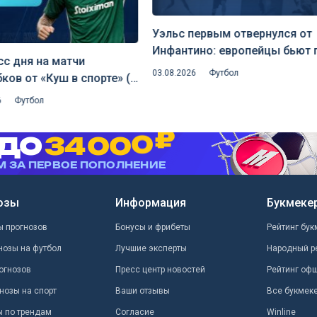
Уэльс первым отвернулся от
Инфантино: европейцы бьют 
с дня на матчи
планам главы ФИФА на
03.08.2026
Футбол
ков от «Куш в спорте» (5
переизбрание
 2026)
6
Футбол
озы
Информация
Букмеке
ы прогнозов
Бонусы и фрибеты
Рейтинг бук
нозы на футбол
Лучшие эксперты
Народный р
огнозов
Пресс центр новостей
Рейтинг оф
нозы на спорт
Ваши отзывы
Все букмек
ы по трендам
Согласие
Winline