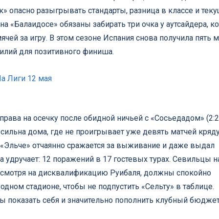
к» опасно разыгрывать стандарты, разница в классе и тек
а «Балаидосе» обязаны забирать три очка у аутсайдера, к
ячей за игру. В этом сезоне Испания снова получила пять м
илий для позитивного финиша.
Ла Лиги 12 мая
права на осечку после обидной ничьей с «Сосьедадом» (2:2
ильна дома, где не проигрывает уже девять матчей кряду
. «Эльче» отчаянно сражается за выживание и даже выдал
а удручает: 12 поражений в 17 гостевых турах. Севильцы н
несмотря на дисквалификацию Руибаля, должны спокойно
дном стадионе, чтобы не подпустить «Сельту» в таблице.
бы показать себя и значительно пополнить клубный бюджет