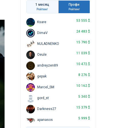
1 месяц
Профи
Рейтинг
Рейтинг
53 555 $
Ksare
24 483 $
DimaV
15 790 $
NULADNENKO
11 039 $
Oeule
10 472 $
andreyzen89
8 276 $
gepak
10 162 $
Marcel_SM
5 340 $
gord_st
15 379 $
Darkness27
5 999 $
apanasos