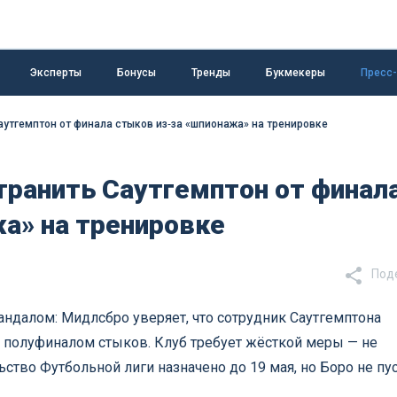
Эксперты
Бонусы
Тренды
Букмекеры
Пресс
аутгемптон от финала стыков из‑за «шпионажа» на тренировке
транить Саутгемптон от финал
а» на тренировке
Под
кандалом: Мидлсбро уверяет, что сотрудник Саутгемптона
 полуфиналом стыков. Клуб требует жёсткой меры — не
ьство Футбольной лиги назначено до 19 мая, но Боро не пу