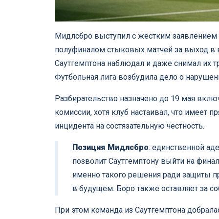
Мидлсбро выступил с жёстким заявлением
полуфиналом стыковых матчей за выход в в
Саутгемптона наблюдал и даже снимал их т
Футбольная лига возбудила дело о нарушен
Разбирательство назначено до 19 мая включ
комиссии, хотя клуб настаивал, что имеет 
инцидента на состязательную честность.
Позиция Мидлсбро
: единственной ад
позволит Саутгемптону выйти на финал
именно такого решения ради защиты п
в будущем. Боро также оставляет за с
При этом команда из Саутгемптона добралас