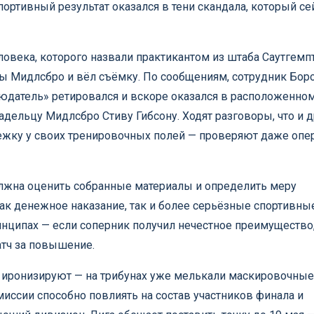
портивный результат оказался в тени скандала, который се
ловека, которого назвали практикантом из штаба Саутгемп
зы Мидлсбро и вёл съёмку. По сообщениям, сотрудник Бор
людатель» ретировался и вскоре оказался в расположенно
дельцу Мидлсбро Стиву Гибсону. Ходят разговоры, что и д
лежку у своих тренировочных полей — проверяют даже опе
лжна оценить собранные материалы и определить меру
как денежное наказание, так и более серьёзные спортивны
инципах — если соперник получил нечестное преимущество
атч за повышение.
и иронизируют — на трибунах уже мелькали маскировочные
иссии способно повлиять на состав участников финала и