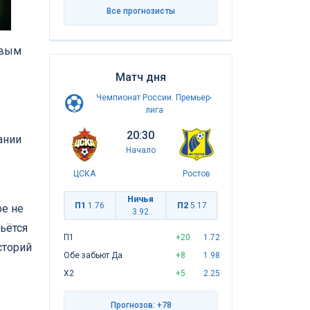
Все прогнозисты
рвым
Матч дня
Чемпионат России. Премьер-
лига
20:30
ании
Начало
ЦСКА
Ростов
Ничья
П1
1.76
П2
5.17
ое не
3.92
ьётся
П1
+20
1.72
сторий
Обе забьют Да
+8
1.98
Х2
+5
2.25
Прогнозов: +78