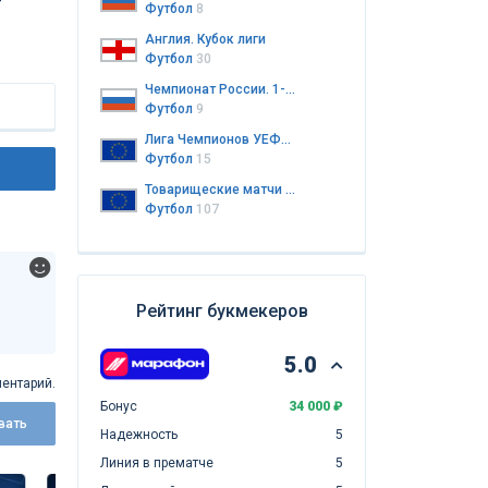
—
Футбол
8
Англия. Кубок лиги
Футбол
30
Чемпионат России. 1-я лига
Футбол
9
Лига Чемпионов УЕФА. Женщины
Футбол
15
Товарищеские матчи клубов
Футбол
107
Рейтинг букмекеров
5.0
ентарий.
Бонус
34 000 ₽
вать
Надежность
5
Линия в прематче
5