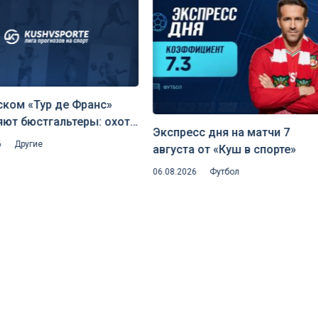
ском «Тур де Франс»
яют бюстгальтеры: охота
Экспресс дня на матчи 7
ытую аэродинамику и
6
Другие
августа от «Куш в спорте»
исквалификаций
06.08.2026
Футбол