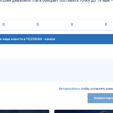
ысший дивизион. Лига обещает поставить точку до 19 мая 
0
0
0
0
е наши новости в TELEGRAM - канале
Авторизуйтесь
чтобы оставлять комм
Комментиро