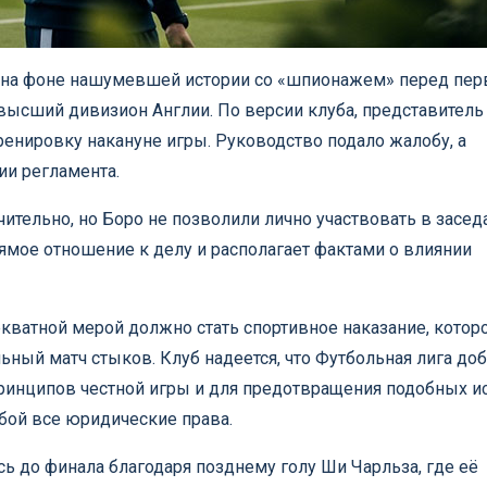
 на фоне нашумевшей истории со «шпионажем» перед пе
ысший дивизион Англии. По версии клуба, представитель
ренировку накануне игры. Руководство подало жалобу, а
ии регламента.
ительно, но Боро не позволили лично участвовать в засед
прямое отношение к делу и располагает фактами о влиянии
екватной мерой должно стать спортивное наказание, котор
ьный матч стыков. Клуб надеется, что Футбольная лига доб
ринципов честной игры и для предотвращения подобных и
обой все юридические права.
ь до финала благодаря позднему голу Ши Чарльза, где её