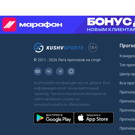
Прогн
18+
Конкурс
© 2011 - 2026 Лига прогнозов на спорт
Топ прог
Центр пр
Kushvsporte не проводит игр на деньги. Вся
Все прог
информация носит ознакомительный
Прогноз
характер. При использовании материалов
сайта активная ссылка на
Прогноз
www.kushvsporte.ru обязательна
Прогнозы
Прогноз
Прогноз