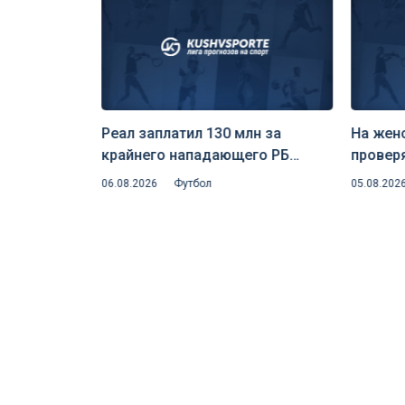
Реал заплатил 130 млн за
На жен
крайнего нападающего РБ
провер
чи 8
Лейпциг — клуб едко пошутил
на скр
06.08.2026
Футбол
05.08.202
орте»
над инсайдером Романо
риск д