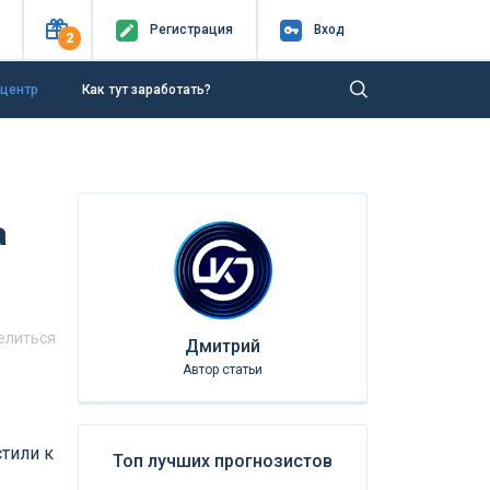
Регистр
ация
Вход
2
-центр
Как тут заработать?
а
елиться
Дмитрий
Автор статьи
стили к
Топ лучших прогнозистов