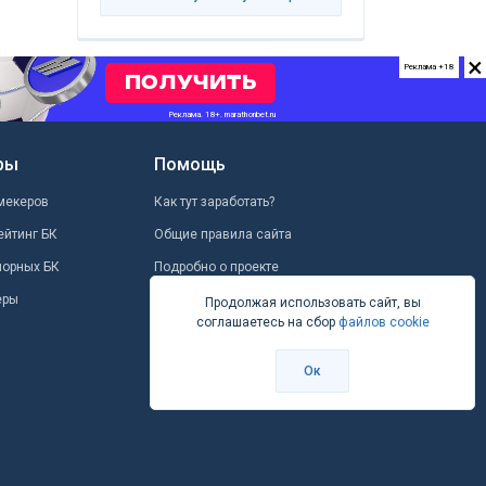
×
Реклама +18
ры
Помощь
мекеров
Как тут заработать?
ейтинг БК
Общие правила сайта
шорных БК
Подробно о проекте
еры
Школа ставок
Продолжая использовать сайт, вы
соглашаетесь на сбор
файлов cookie
Вопрос-ответ
Контакты
Ок