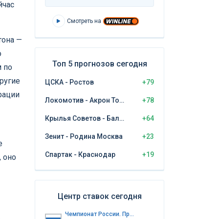
йчас
Смотреть на
тона —
о
Топ 5 прогнозов сегодня
м по
ругие
ЦСКА - Ростов
+79
рации
Локомотив - Акрон Тольятти
+78
Крылья Советов - Балтика Калининград
+64
Зенит - Родина Москва
+23
е
Спартак - Краснодар
+19
, оно
Центр ставок сегодня
Чемпионат России. Премьер-лига