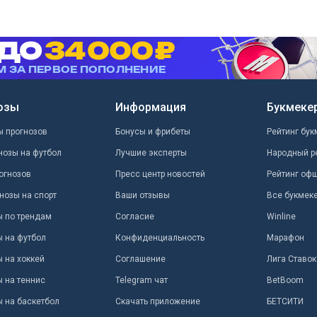
озы
Информация
Букмеке
ы прогнозов
Бонусы и фрибеты
Рейтинг бук
нозы на футбол
Лучшие эксперты
Народный р
огнозов
Пресс центр новостей
Рейтинг оф
нозы на спорт
Ваши отзывы
Все букмек
ы по трендам
Согласие
Winline
ы на футбол
Конфиденциальность
Марафон
 на хоккей
Соглашение
Лига Ставок
ы на теннис
Telegram чат
BetBoom
ы на баскетбол
Скачать приложение
БЕТСИТИ