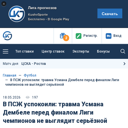
×
Лига прогнозов
Скачать
KushvSporte
Бесплатно - В Google Play
Регистр
.
Вход
2
Топ ставки
Центр ставок
Эксперты
Бонусы
Тренды
Букмекеры
Пресс-центр
Матч дня
ЦСКА - Ростов
Как тут заработать?
Главная
Футбол
В ПСЖ успокоили: травма Усмана Дембеле перед финалом Лиги
чемпионов не выглядит серьёзной
18.05.2026
197
В ПСЖ успокоили: травма Усмана
Дембеле перед финалом Лиги
чемпионов не выглядит серьёзной