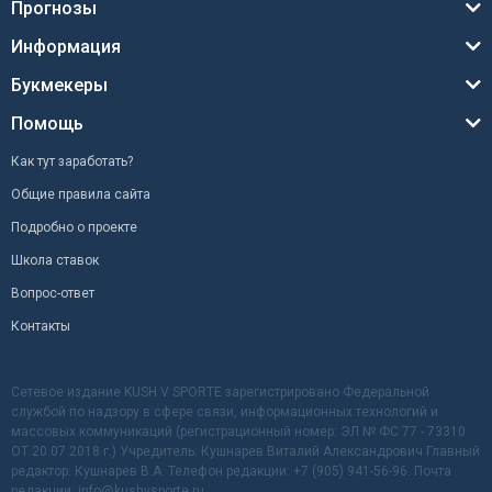
Прогнозы
Информация
Букмекеры
Помощь
Как тут заработать?
Общие правила сайта
Подробно о проекте
Школа ставок
Вопрос-ответ
Контакты
Сетевое издание KUSH V SPORTE зарегистрировано Федеральной
службой по надзору в сфере связи, информационных технологий и
массовых коммуникаций (регистрационный номер: ЭЛ № ФС 77 - 73310
ОТ 20.07.2018 г.) Учредитель: Кушнарев Виталий Александрович Главный
редактор: Кушнарев В.А. Телефон редакции: +7 (905) 941-56-96. Почта
редакции: info@kushvsporte.ru.