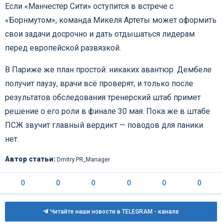
Если «Манчестер Сити» оступится в встрече с
«Борнмутом», команда Микеля Артеты может оформить
свои задачи досрочно и дать отдышаться лидерам
перед европейской развязкой.
В Париже же план простой: никаких авантюр. Дембеле
получит паузу, врачи всё проверят, и только после
результатов обследования тренерский штаб примет
решение о его роли в финале 30 мая. Пока же в штабе
ПСЖ звучит главный вердикт — поводов для паники
нет.
Автор статьи:
Dmitry.PR_Manager
0
0
0
0
0
0
Читайте наши новости в TELEGRAM - канале