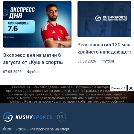
Реал заплатил 130 млн 
крайнего нападающего
Экспресс дня на матчи 8
Лейпциг — клуб едко
06.08.2026
Футбол
августа от «Куш в спорте»
пошутил над инсайдер
07.08.2026
Футбол
Романо
×
Реклама +18
18+
© 2011 - 2026 Лига прогнозов на спорт