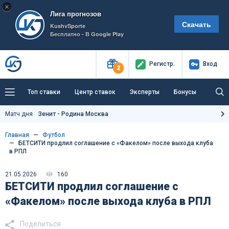
×
Лига прогнозов
Скачать
KushvSporte
Бесплатно - В Google Play
Регистр
.
Вход
2
Топ ставки
Центр ставок
Эксперты
Бонусы
Тренды
Букмекеры
Пресс-центр
Матч дня
Зенит - Родина Москва
Как тут заработать?
Главная
Футбол
БЕТСИТИ продлил соглашение с «Факелом» после выхода клуба
в РПЛ
21.05.2026
160
БЕТСИТИ продлил соглашение с
«Факелом» после выхода клуба в РПЛ
Поделиться