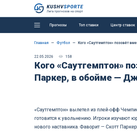
Прогнозы
Топ ставки
Центр ставок
Главная
Футбол
Кого «Саутгемптон» позовёт вме
22.05.2026
158
Кого «Саутгемптон» по
Паркер, в обойме — Д
«Саутгемптон» вылетел из плей‑офф Чемпио
готовится к увольнению. Игроки изучают ю
нового наставника. Фаворит — Скотт Парке