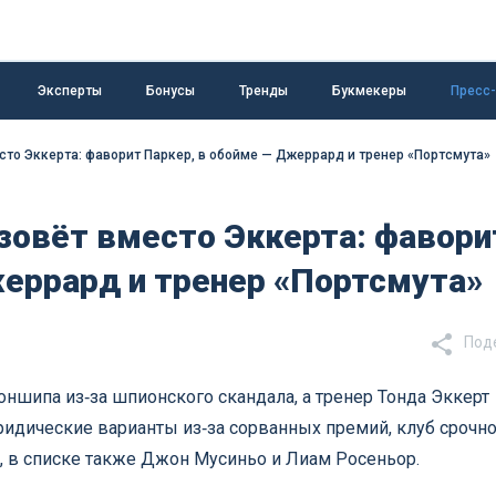
Эксперты
Бонусы
Тренды
Букмекеры
Пресс
сто Эккерта: фаворит Паркер, в обойме — Джеррард и тренер «Портсмута»
зовёт вместо Эккерта: фавори
жеррард и тренер «Портсмута»
Под
ншипа из‑за шпионского скандала, а тренер Тонда Эккерт
ридические варианты из‑за сорванных премий, клуб срочн
р, в списке также Джон Мусиньо и Лиам Росеньор.