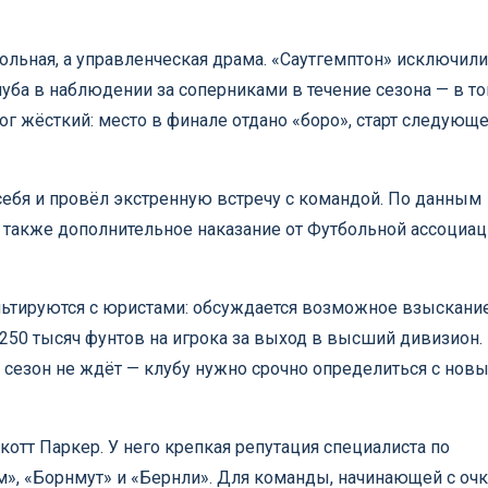
льная, а управленческая драма. «Саутгемптон» исключили
ба в наблюдении за соперниками в течение сезона — в т
г жёсткий: место в финале отдано «боро», старт следующ
себя и провёл экстренную встречу с командой. По данным
а также дополнительное наказание от Футбольной ассоциа
ьтируются с юристами: обсуждается возможное взыскани
250 тысяч фунтов на игрока за выход в высший дивизион.
 сезон не ждёт — клубу нужно срочно определиться с нов
отт Паркер. У него крепкая репутация специалиста по
м», «Борнмут» и «Бернли». Для команды, начинающей с о