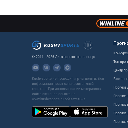
Прогн
18+
Конкурс
© 2011 - 2026 Лига прогнозов на спорт
Топ прог
Центр пр
Kushvsporte не проводит игр на деньги. Вся
Все прог
информация носит ознакомительный
Прогноз
характер. При использовании материалов
сайта активная ссылка на
Прогноз
www.kushvsporte.ru обязательна
Прогнозы
Прогноз
Прогноз