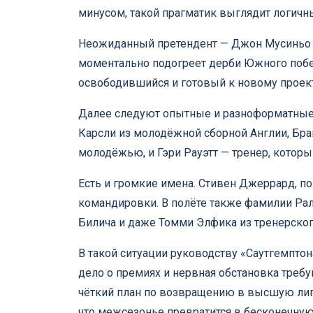
минусом, такой прагматик выглядит логич
Неожиданный претендент — Джон Мусиньо и
моментально подогреет дерби Южного побе
освободившийся и готовый к новому проект
Далее следуют опытные и разноформатные 
Карсли из молодёжной сборной Англии, Бр
молодёжью, и Гэри Рауэтт — тренер, котор
Есть и громкие имена. Стивен Джеррард, по 
командировки. В полёте также фамилии Рал
Билича и даже Томми Элфика из тренерског
В такой ситуации руководству «Саутгемптона
дело о премиях и нервная обстановка треб
чёткий план по возвращению в высшую лигу
что межсезонье превратится в бесконечную