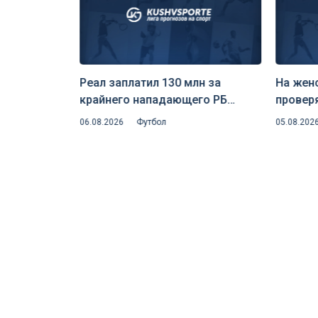
Реал заплатил 130 млн за
На жен
крайнего нападающего РБ
провер
чи 8
Лейпциг — клуб едко пошутил
на скр
06.08.2026
Футбол
05.08.202
орте»
над инсайдером Романо
риск д