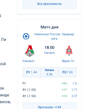
Все прогнозисты
д
Матч дня
Чемпионат России. Премьер-
лига
 Ли
18:00
Начало
Локомотив
Акрон Тольятти
кой
Ничья
П1
1.44
П2
7.65
5.28
П1
+53
1.5
кое
Ф1 (-1.00)
+17
1.71
манде
Ф1 (-1.50)
+10
2.27
ансов,
Прогнозов: +149