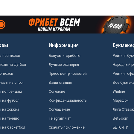
озы
Информация
Букмеке
ы прогнозов
Бонусы и фрибеты
Рейтинг бук
нозы на футбол
Лучшие эксперты
Народный р
огнозов
Пресс центр новостей
Рейтинг оф
нозы на спорт
Ваши отзывы
Все букмек
ы по трендам
Согласие
Winline
ы на футбол
Конфиденциальность
Марафон
 на хоккей
Соглашение
Лига Ставок
ы на теннис
Telegram чат
BetBoom
ы на баскетбол
Скачать приложение
БЕТСИТИ