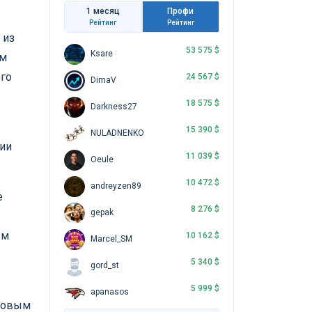
1 месяц
Профи
Рейтинг
Рейтинг
 из
53 575 $
Ksare
ом
его
24 567 $
DimaV
18 575 $
Darkness27
15 390 $
NULADNENKO
ции
11 039 $
Oeule
10 472 $
andreyzen89
е
8 276 $
gepak
ым
10 162 $
Marcel_SM
5 340 $
gord_st
5 999 $
apanasos
чковым