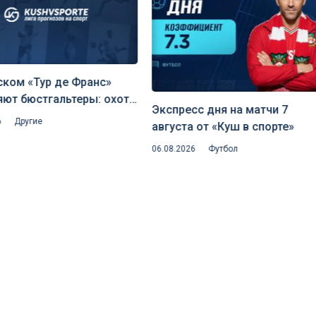
ском «Тур де Франс»
яют бюстгальтеры: охота
Экспресс дня на матчи 7
ытую аэродинамику и
6
Другие
августа от «Куш в спорте»
исквалификаций
06.08.2026
Футбол