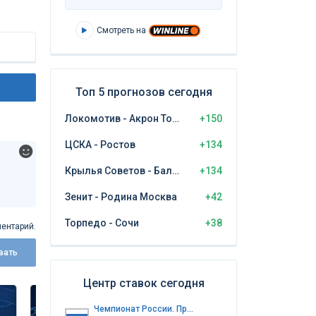
Смотреть на
Топ 5 прогнозов сегодня
Локомотив - Акрон Тольятти
+150
ЦСКА - Ростов
+134
Крылья Советов - Балтика Калининград
+134
Зенит - Родина Москва
+42
Торпедо - Сочи
+38
ентарий.
вать
Центр ставок сегодня
Чемпионат России. Премьер-лига