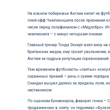
На южном побережье Англии кипит не футбо
плей‑офф Чемпионшипа после признания клу
числе перед полуфиналом с «Мидлсбро». Ито
чемпионата — с минус четырьмя очками.
Главный тренер Тонда Эккерт взял вину на 
британских медиа, ему грозит увольнение, 
Англии за подрыв репутации соревнований.
Тем временем футболисты «святых» консул
сорванных премий — речь о сумме порядка 
Скандал вышел далеко за пределы поля, но
наставником.
По оценкам букмекеров, фаворит гонки — Ск
продвижению в элиту: он поднимал «Фулхэ