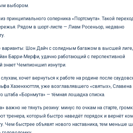
ным выбором.
з принципиального соперника «Портсмута». Такой перехо
режья. Рядом в шорт‑листе — Лиам Росеньор, недавно
у.
варианты: Шон Дайч с солидным багажом в высшей лиге,
айан Барри‑Мерфи, удачно работающий с перспективной
ый знает Чемпионшип изнутри.
слухам, хочет вернуться к работе на родине после саудовс
ьфа Хазенхюттля, уже возглавлявшего «святых», Славена
о штаба «Борнмута» — тёмная лошадка списка.
» важно не тянуть резину: минус по очкам на старте, гром
уют тренера, который быстро наведёт порядок и вернёт ко
. Чем быстрее объявят нового наставника, тем меньше ш
 головоломку.