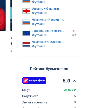
Футбол
8
Англия. Кубок лиги
Футбол
30
Чемпионат России. 1-я лига
Футбол
8
Утечка в ФИФА: 
Товарищеские матчи клубов
Графстрём раск
Футбол
95
Live
Экспресс дня на матчи
Инфантино отда
04.08.2026
Футбол
Чемпионат Нидерландов. Эредивизи
еврокубков от «Куш в спорте» (6
коммерции чемп
Футбол
8
августа 2026)
05.08.2026
Футбол
Рейтинг букмекеров
5.0
Бонус
34 000 ₽
Надежность
5
Линия в прематче
5