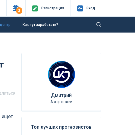
Регистр
ация
Вход
2
-центр
Как тут заработать?
т
елиться
Дмитрий
Автор статьи
о ищет
Топ лучших прогнозистов