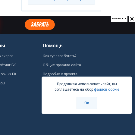
×
Реклама +18
ры
Помощь
мекеров
Как тут заработать?
ейтинг БК
Общие правила сайта
шорных БК
Подробно о проекте
еры
Школа ставок
Продолжая использовать сайт, вы
соглашаетесь на сбор
файлов cookie
Вопрос-ответ
Контакты
Ок