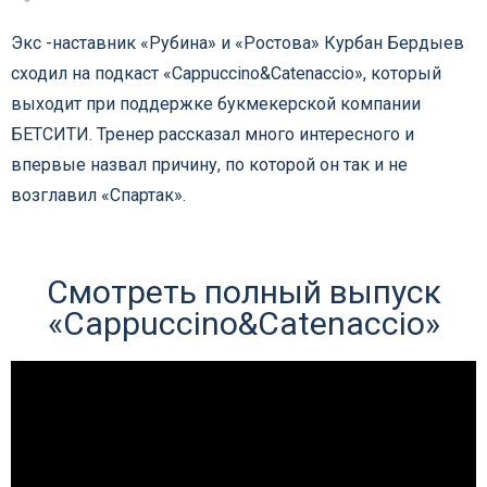
Экс -наставник «Рубина» и «Ростова» Курбан Бердыев
сходил на подкаст «Cappuccino&Catenaccio», который
выходит при поддержке букмекерской компании
БЕТСИТИ. Тренер рассказал много интересного и
впервые назвал причину, по которой он так и не
возглавил «Спартак».
Смотреть полный выпуск
«Cappuccino&Catenaccio»