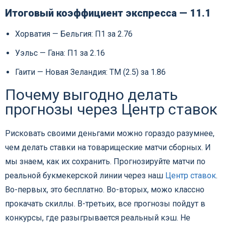
Итоговый коэффициент экспресса — 11.1
Хорватия — Бельгия: П1 за 2.76
Уэльс — Гана: П1 за 2.16
Гаити — Новая Зеландия: ТМ (2.5) за 1.86
Почему выгодно делать
прогнозы через Центр ставок
Рисковать своими деньгами можно гораздо разумнее,
чем делать ставки на товарищеские матчи сборных. И
мы знаем, как их сохранить. Прогнозируйте матчи по
реальной букмекерской линии через наш
Центр ставок
.
Во-первых, это бесплатно. Во-вторых, можо классно
прокачать скиллы. В-третьих, все прогнозы пойдут в
конкурсы, где разыгрывается реальный кэш. Не