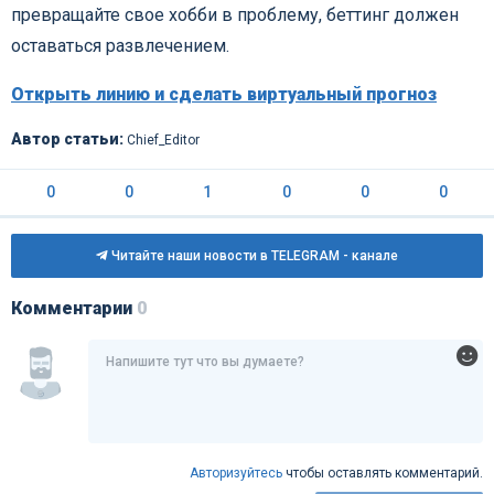
превращайте свое хобби в проблему, беттинг должен
оставаться развлечением.
Открыть линию и сделать виртуальный прогноз
Автор статьи:
Chief_Editor
0
0
1
0
0
0
Читайте наши новости в TELEGRAM - канале
Комментарии
0
Авторизуйтесь
чтобы оставлять комментарий.