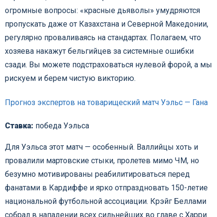
огромные вопросы: «красные дьяволы» умудряются
пропускать даже от Казахстана и Северной Македонии,
регулярно проваливаясь на стандартах. Полагаем, что
хозяева накажут бельгийцев за системные ошибки
сзади. Вы можете подстраховаться нулевой форой, а мы
рискуем и берем чистую викторию.
Прогноз экспертов на товарищеский матч Уэльс — Гана
Ставка:
победа Уэльса
Для Уэльса этот матч — особенный. Валлийцы хоть и
провалили мартовские стыки, пролетев мимо ЧМ, но
безумно мотивированы реабилитироваться перед
фанатами в Кардиффе и ярко отпраздновать 150-летие
национальной футбольной ассоциации. Крэйг Беллами
собрал в нападении всех сильнейших во главе с Харри