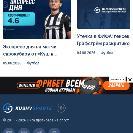
Утечка в ФИФА: генсек
Графстрём раскритиков
Экспресс дня на матчи
план Инфантино отдать
04.08.2026
Футбол
еврокубков от «Куш в
долю коммерции
спорте» (6 августа 2026)
05.08.2026
Футбол
чемпионата мира
×
Реклама +18
18+
© 2011 - 2026 Лига прогнозов на спорт