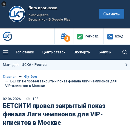
×
Лига прогнозов
Скачать
KushvSporte
Бесплатно - В Google Play
Регистр
.
Вход
2
Топ ставки
Центр ставок
Эксперты
Бонусы
Тренды
Букмекеры
Пресс-центр
Матч дня
ЦСКА - Ростов
Как тут заработать?
Главная
Футбол
БЕТСИТИ провел закрытый показ финала Лиги чемпионов для
VIP-клиентов в Москве
02.06.2026
138
БЕТСИТИ провел закрытый показ
финала Лиги чемпионов для VIP-
клиентов в Москве