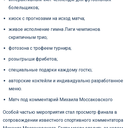
болельщиков;
киоск с прогнозами на исход матча;
живое исполнение гимна Лиги чемпионов
скрипичным трио;
фотозона с трофеем турнира;
розыгрыши фрибетов;
специальные подарки каждому гостю;
авторские коктейли и индивидуально разработанное
меню.
Матч под комментарий Михаила Моссаковского
Особой частью мероприятия стал просмотр финала в
сопровождении известного спортивного комментатора