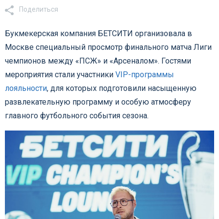
Поделиться
Букмекерская компания БЕТСИТИ организовала в
Москве специальный просмотр финального матча Лиги
чемпионов между «ПСЖ» и «Арсеналом». Гостями
мероприятия стали участники
VIP-программы
лояльности
, для которых подготовили насыщенную
развлекательную программу и особую атмосферу
главного футбольного события сезона.