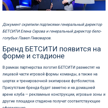
Документ скрепили подписями генеральный директор
БЕТСИТИ Елена Серова и генеральный директор бело-
голубых Павел Пивоваров.
Бренд БЕТСИТИ появится на
форме и стадионе
В рамках партнерства логотип БЕТСИТИ разместят на
лицевой части игровой формы команды, а также на
шортах и тренировочной экипировке футболистов.
Присутствие бренда будет заметно и на домашней
арене клуба — рекламные конструкции, игровые зоны и
другие площадки стадиона получат соответствующее
оформление.