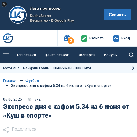
×
Лига прогнозов
Скачать
KushvSporte
Бесплатно - В Google Play
Регистр
.
Вход
2
Топ ставки
Центр ставок
Эксперты
Бонусы
Тренды
Букмекеры
Пресс-центр
Матч дня
Бэйдзин Гоань - Шэньчжэнь Пэн Сити
Как тут заработать?
Главная
Футбол
Экспресс дня с кэфом 5.34 на 6 июня от «Куш в спорте»
06.06.2026
572
Экспресс дня с кэфом 5.34 на 6 июня от
«Куш в спорте»
Поделиться