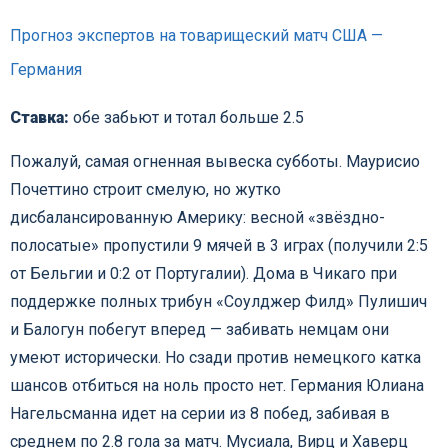
Прогноз экспертов на товарищеский матч США —
Германия
Ставка:
обе забьют и тотал больше 2.5
Пожалуй, самая огненная вывеска субботы. Маурисио
Почеттино строит смелую, но жутко
дисбалансированную Америку: весной «звёздно-
полосатые» пропустили 9 мячей в 3 играх (получили 2:5
от Бельгии и 0:2 от Португалии). Дома в Чикаго при
поддержке полных трибун «Соулджер Филд» Пулишич
и Балогун побегут вперед — забивать немцам они
умеют исторически. Но сзади против немецкого катка
шансов отбиться на ноль просто нет. Германия Юлиана
Нагельсманна идет на серии из 8 побед, забивая в
среднем по 2.8 гола за матч. Мусиала, Вирц и Хаверц