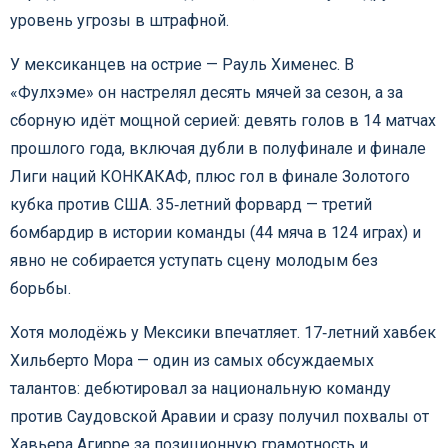
уровень угрозы в штрафной.
У мексиканцев на острие — Рауль Хименес. В
«Фулхэме» он настрелял десять мячей за сезон, а за
сборную идёт мощной серией: девять голов в 14 матчах
прошлого года, включая дубли в полуфинале и финале
Лиги наций КОНКАКАФ, плюс гол в финале Золотого
кубка против США. 35‑летний форвард — третий
бомбардир в истории команды (44 мяча в 124 играх) и
явно не собирается уступать сцену молодым без
борьбы.
Хотя молодёжь у Мексики впечатляет. 17‑летний хавбек
Хильберто Мора — один из самых обсуждаемых
талантов: дебютировал за национальную команду
против Саудовской Аравии и сразу получил похвалы от
Хавьера Агирре за позиционную грамотность и