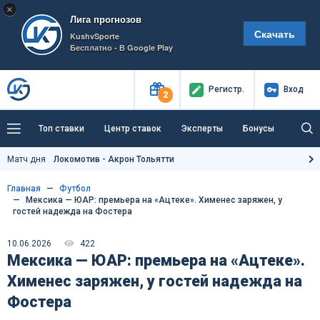
×
Лига прогнозов
Скачать
KushvSporte
Бесплатно - В Google Play
Регистр
.
Вход
2
Топ ставки
Центр ставок
Эксперты
Бонусы
Тренды
Букмекеры
Пресс-центр
Матч дня
Локомотив - Акрон Тольятти
Как тут заработать?
Главная
Футбол
Мексика — ЮАР: премьера на «Ацтеке». Хименес заряжен, у
гостей надежда на Фостера
10.06.2026
422
Мексика — ЮАР: премьера на «Ацтеке».
Хименес заряжен, у гостей надежда на
Фостера