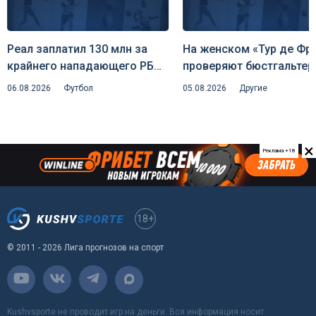
Реал заплатил 130 млн за
На женском «Тур де Фр
крайнего нападающего РБ
проверяют бюстгальтер
Лейпциг — клуб едко
охота на скрытую
06.08.2026
Футбол
05.08.2026
Другие
пошутил над инсайдером
аэродинамику и риск
Романо
дисквалификаций
×
Реклама +18
18+
© 2011 - 2026 Лига прогнозов на спорт
Kushvsporte не проводит игр на деньги. Вся информация носит