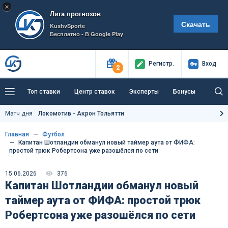
×
Лига прогнозов
Скачать
KushvSporte
Бесплатно - В Google Play
Регистр
.
Вход
2
Топ ставки
Центр ставок
Эксперты
Бонусы
Тренды
Букмекеры
Пресс-центр
Матч дня
Локомотив - Акрон Тольятти
Как тут заработать?
Главная
Футбол
Капитан Шотландии обманул новый таймер аута от ФИФА:
простой трюк Робертсона уже разошёлся по сети
15.06.2026
376
Капитан Шотландии обманул новый
таймер аута от ФИФА: простой трюк
Робертсона уже разошёлся по сети