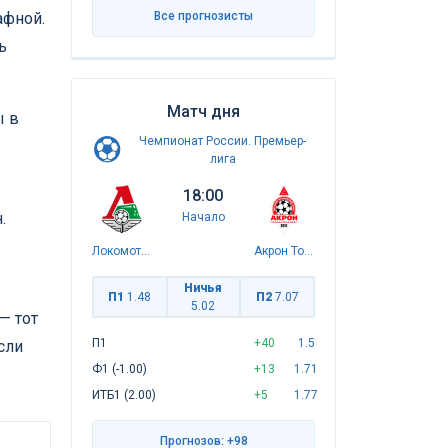
афной.
Все прогнозисты
ь
Матч дня
ы в
Чемпионат России. Премьер-
лига
18:00
.
Начало
Локомотив
Акрон Тольятти
Ничья
П1
1.48
П2
7.07
5.02
— тот
П1
+40
1.5
сли
Ф1 (-1.00)
+13
1.71
ИТБ1 (2.00)
+5
1.77
Прогнозов: +98