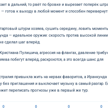
жает в дальний, то рвёт по бровке и вырезает поперёк штр
 — готов к выходу в любой момент и способен перевернут
стартовый штурм хозяев, сушить середину, ловить момент
кунда — идеальное оружие: скорость против высокой линии
же сделал шаг вперёд.
Кристиана Пулишича, агрессия на флангах, давление трибун
яева побегут вперёд, раскроются, а это всегда шанс для
встралия привыкла жить на нервах фаворитов, а Иранкунда 
ку без приглашения и выключает музыку в самый разгар. Е
ожет переписать прогнозы уже в первый же тур.
0
0
0
0