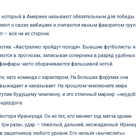
ч, который в Америке называют обязательным для победы.
вляют о своих амбициях и считаются явным фаворитом груп
 — всё на их стороне.
 мотив: «Австралию пройдут походя». Бывшие футболисты и
ются в прогнозах, записывая соперника в разряд удобных.
 фанфары часто оборачиваются фальшивой нотой.
ге, зато команда с характером. На больших форумах она
 выжидает и наказывает. На прошлом чемпионате мира
тупив будущему чемпиону, и это отличный маркер: «неудоб
андердога.
естори Иранкунда. Он из тех, кто меняет ход матча одним
 три раза», удар — тяжёлый, дальний, неожиданный. Иранк
ив защитников любого уровня. Его нельзя «вычислить»