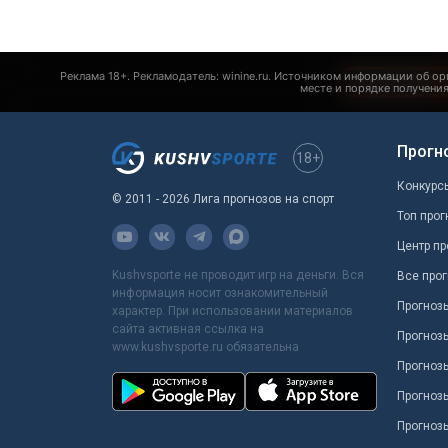
Прогн
18+
Конкурс
© 2011 - 2026 Лига прогнозов на спорт
Топ прог
Центр пр
Kushvsporte не проводит игр на деньги. Вся
Все прог
информация носит ознакомительный
Прогноз
характер. При использовании материалов
сайта активная ссылка на
Прогноз
www.kushvsporte.ru обязательна
Прогнозы
Прогноз
Прогноз