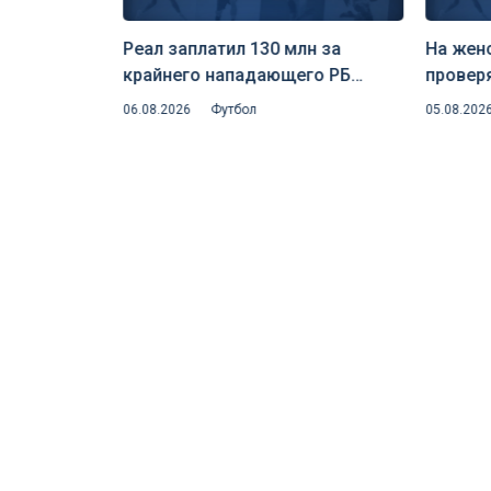
Реал заплатил 130 млн за
На жен
крайнего нападающего РБ
провер
чи 8
Лейпциг — клуб едко пошутил
на скр
06.08.2026
Футбол
05.08.202
орте»
над инсайдером Романо
риск д