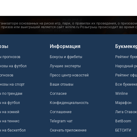
озы
Информация
Букмеке
ы прогнозов
Бонусы и фрибеты
Рейтинг бук
нозы на футбол
Лучшие эксперты
Народный р
огнозов
Пресс центр новостей
Рейтинг оф
нозы на спорт
Ваши отзывы
Все букмек
ы по трендам
Согласие
Winline
ы на футбол
Конфиденциальность
Марафон
 на хоккей
Соглашение
Лига Ставок
ы на теннис
Telegram чат
BetBoom
ы на баскетбол
Скачать приложение
БЕТСИТИ