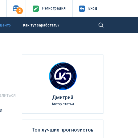
Регистр
ация
Вход
2
-центр
Как тут заработать?
елиться
Дмитрий
Автор статьи
е.
Топ лучших прогнозистов