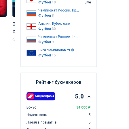
Футбол
10
Live
Чемпионат России. Премьер-лига
Утечка в ФИФА: 
Футбол
8
Графстрём раск
Экспресс дня на матчи
Англия. Кубок лиги
Инфантино отда
Футбол
30
04.08.2026
Футбол
еврокубков от «Куш в спорте» (6
коммерции чемп
Чемпионат России. 1-я лига
августа 2026)
05.08.2026
Футбол
Футбол
9
Лига Чемпионов УЕФА. Женщины
Футбол
15
Рейтинг букмекеров
5.0
Бонус
34 000 ₽
Надежность
5
Линия в прематче
5