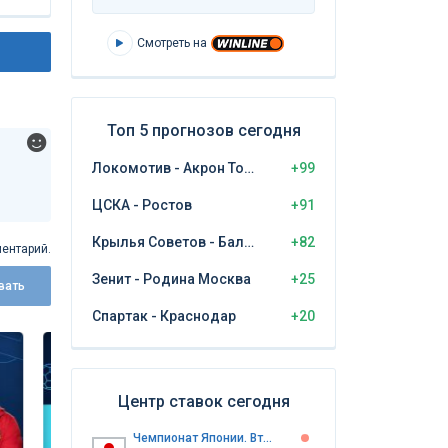
Смотреть на
Топ 5 прогнозов сегодня
Локомотив - Акрон Тольятти
+99
ЦСКА - Ростов
+91
Крылья Советов - Балтика Калининград
+82
ентарий.
Зенит - Родина Москва
+25
вать
Спартак - Краснодар
+20
Центр ставок сегодня
Чемпионат Японии. Второй дивизион