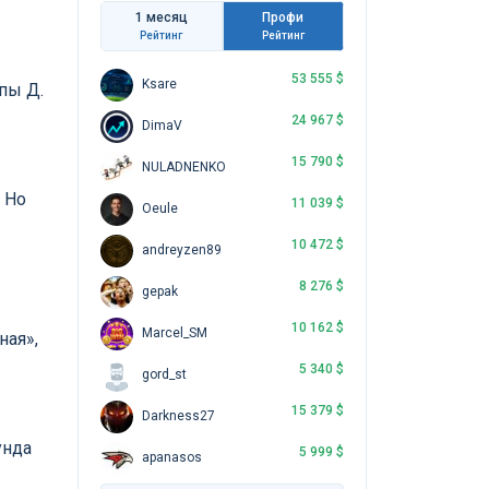
1 месяц
Профи
Рейтинг
Рейтинг
53 555 $
Ksare
пы Д.
24 967 $
DimaV
15 790 $
NULADNENKO
 Но
11 039 $
Oeule
10 472 $
andreyzen89
8 276 $
gepak
10 162 $
Marcel_SM
ная»,
5 340 $
gord_st
15 379 $
Darkness27
унда
5 999 $
apanasos