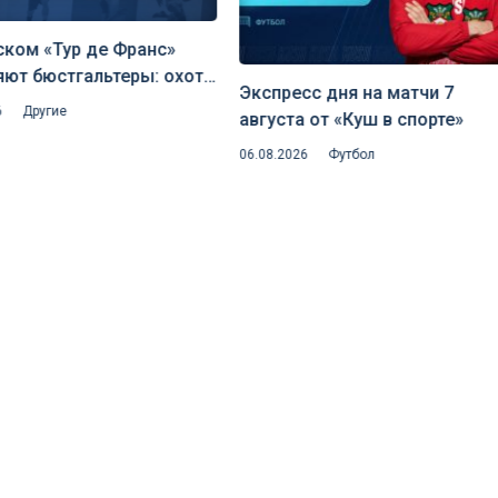
ском «Тур де Франс»
яют бюстгальтеры: охота
Экспресс дня на матчи 7
ытую аэродинамику и
6
Другие
августа от «Куш в спорте»
исквалификаций
06.08.2026
Футбол