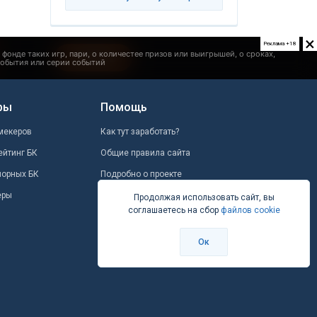
×
Реклама +18
ры
Помощь
мекеров
Как тут заработать?
ейтинг БК
Общие правила сайта
шорных БК
Подробно о проекте
еры
Школа ставок
Продолжая использовать сайт, вы
соглашаетесь на сбор
файлов cookie
Вопрос-ответ
Контакты
Ок