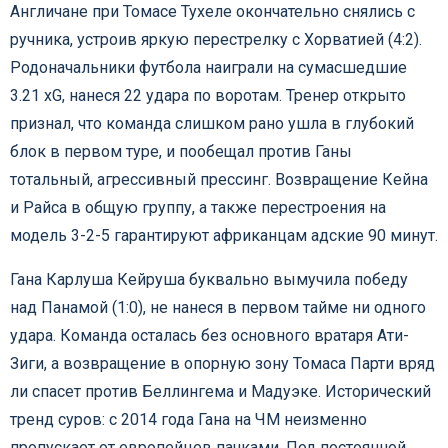
Англичане при Томасе Тухеле окончательно снялись с
ручника, устроив яркую перестрелку с Хорватией (4:2).
Родоначальники футбола наиграли на сумасшедшие
3.21 xG, нанеся 22 удара по воротам. Тренер открыто
признал, что команда слишком рано ушла в глубокий
блок в первом туре, и пообещал против Ганы
тотальный, агрессивный прессинг. Возвращение Кейна
и Райса в общую группу, а также перестроения на
модель 3-2-5 гарантируют африканцам адские 90 минут.
Гана Карлуша Кейруша буквально вымучила победу
над Панамой (1:0), не нанеся в первом тайме ни одного
удара. Команда осталась без основного вратаря Ати-
Зиги, а возвращение в опорную зону Томаса Парти вряд
ли спасет против Беллингема и Мадуэке. Исторический
тренд суров: с 2014 года Гана на ЧМ неизменно
пропускает от европейцев пачками. Под постоянной