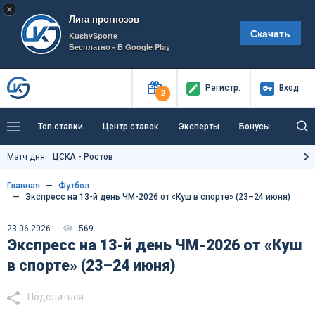
×
Лига прогнозов
Скачать
KushvSporte
Бесплатно - В Google Play
Регистр
.
Вход
2
Топ ставки
Центр ставок
Эксперты
Бонусы
Тренды
Букмекеры
Пресс-центр
Матч дня
ЦСКА - Ростов
Как тут заработать?
Главная
Футбол
Экспресс на 13-й день ЧМ-2026 от «Куш в спорте» (23–24 июня)
23.06.2026
569
Экспресс на 13-й день ЧМ-2026 от «Куш
в спорте» (23–24 июня)
Поделиться