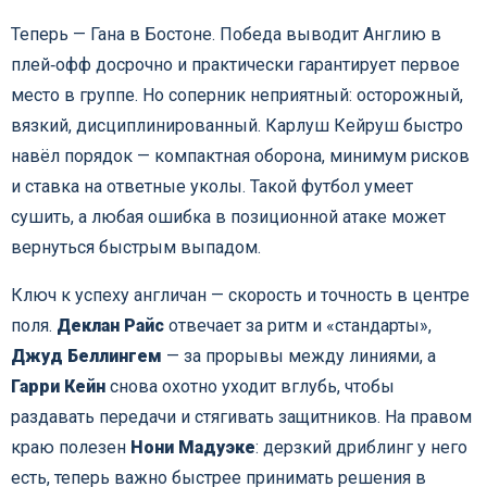
Теперь — Гана в Бостоне. Победа выводит Англию в
плей‑офф досрочно и практически гарантирует первое
место в группе. Но соперник неприятный: осторожный,
вязкий, дисциплинированный. Карлуш Кейруш быстро
навёл порядок — компактная оборона, минимум рисков
и ставка на ответные уколы. Такой футбол умеет
сушить, а любая ошибка в позиционной атаке может
вернуться быстрым выпадом.
Ключ к успеху англичан — скорость и точность в центре
поля.
Деклан Райс
отвечает за ритм и «стандарты»,
Джуд Беллингем
— за прорывы между линиями, а
Гарри Кейн
снова охотно уходит вглубь, чтобы
раздавать передачи и стягивать защитников. На правом
краю полезен
Нони Мадуэке
: дерзкий дриблинг у него
есть, теперь важно быстрее принимать решения в