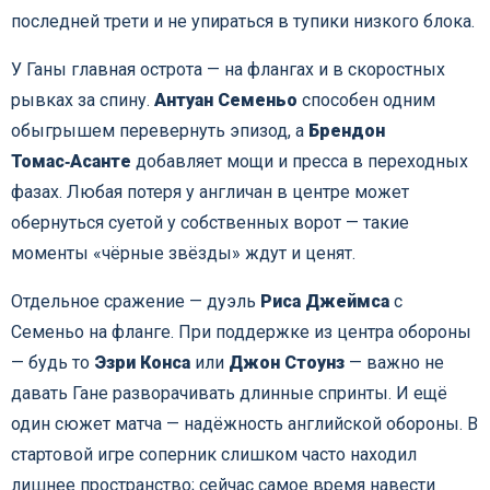
последней трети и не упираться в тупики низкого блока.
У Ганы главная острота — на флангах и в скоростных
рывках за спину.
Антуан Семеньо
способен одним
обыгрышем перевернуть эпизод, а
Брендон
Томас‑Асанте
добавляет мощи и пресса в переходных
фазах. Любая потеря у англичан в центре может
обернуться суетой у собственных ворот — такие
моменты «чёрные звёзды» ждут и ценят.
Отдельное сражение — дуэль
Риса Джеймса
с
Семеньо на фланге. При поддержке из центра обороны
— будь то
Эзри Конса
или
Джон Стоунз
— важно не
давать Гане разворачивать длинные спринты. И ещё
один сюжет матча — надёжность английской обороны. В
стартовой игре соперник слишком часто находил
лишнее пространство; сейчас самое время навести