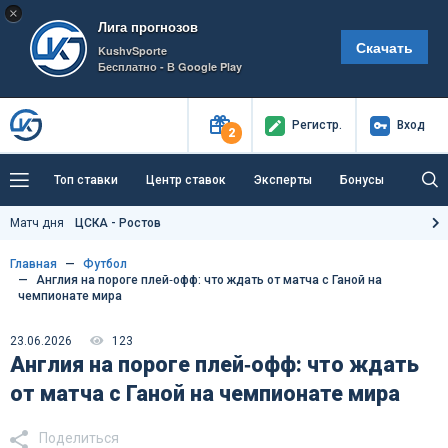
×
Лига прогнозов
Скачать
KushvSporte
Бесплатно - В Google Play
Регистр
.
Вход
2
Топ ставки
Центр ставок
Эксперты
Бонусы
Тренды
Букмекеры
Пресс-центр
Матч дня
ЦСКА - Ростов
Как тут заработать?
Главная
Футбол
Англия на пороге плей‑офф: что ждать от матча с Ганой на
чемпионате мира
23.06.2026
123
Англия на пороге плей‑офф: что ждать
от матча с Ганой на чемпионате мира
Поделиться