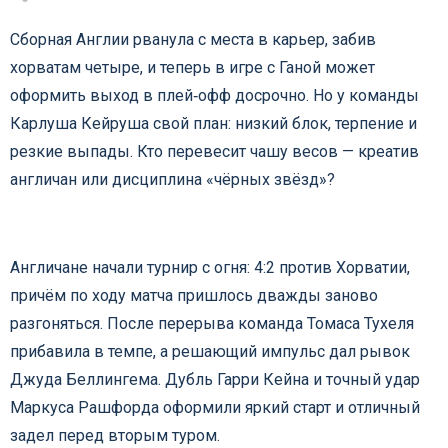
Сборная Англии рванула с места в карьер, забив
хорватам четыре, и теперь в игре с Ганой может
оформить выход в плей‑офф досрочно. Но у команды
Карлуша Кейруша свой план: низкий блок, терпение и
резкие выпады. Кто перевесит чашу весов — креатив
англичан или дисциплина «чёрных звёзд»?
Англичане начали турнир с огня: 4:2 против Хорватии,
причём по ходу матча пришлось дважды заново
разгоняться. После перерыва команда Томаса Тухеля
прибавила в темпе, а решающий импульс дал рывок
Джуда Беллингема. Дубль Гарри Кейна и точный удар
Маркуса Рашфорда оформили яркий старт и отличный
задел перед вторым туром.