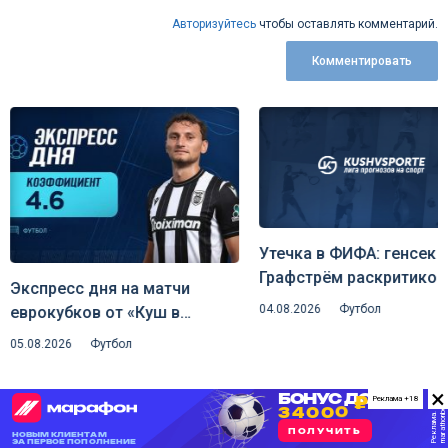
Авторизуйтесь
чтобы оставлять комментарий.
Комментировать
Утечка в ФИФА: генсек
Графстрём раскритиков
Экспресс дня на матчи
план Инфантино отдать
04.08.2026
Футбол
еврокубков от «Куш в
долю коммерции
спорте» (6 августа 2026)
05.08.2026
Футбол
чемпионата мира
×
Реклама +18