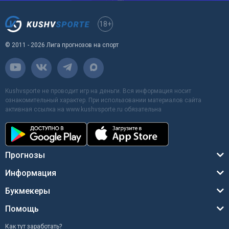
18+
© 2011 - 2026 Лига прогнозов на спорт
Kushvsporte не проводит игр на деньги. Вся информация носит
ознакомительный характер. При использовании материалов сайта
активная ссылка на www.kushvsporte.ru обязательна
Прогнозы
Информация
Букмекеры
Помощь
Как тут заработать?