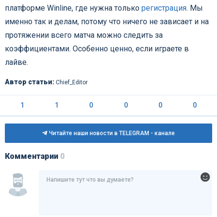
платформе Winline, где нужна только
регистрация
. Мы
именно так и делам, потому что ничего не зависает и на
протяжении всего матча можно следить за
коэффициентами. Особенно ценно, если играете в
лайве.
Автор статьи:
Chief_Editor
1
1
0
0
0
0
Читайте наши новости в TELEGRAM - канале
Комментарии
0