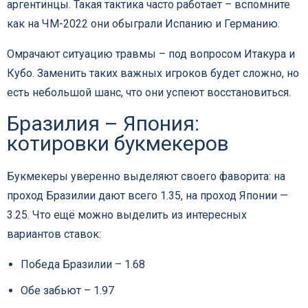
аргентинцы. Такая тактика часто работает – вспомните
как на ЧМ-2022 они обыграли Испанию и Германию.
Омрачают ситуацию травмы – под вопросом Итакура и
Кубо. Заменить таких важных игроков будет сложно, но
есть небольшой шанс, что они успеют восстановиться.
Бразилия – Япония:
котировки букмекеров
Букмекеры уверенно выделяют своего фаворита: на
проход Бразилии дают всего 1.35, на проход Японии —
3.25. Что ещё можно выделить из интересных
вариантов ставок:
Победа Бразилии – 1.68
Обе забьют – 1.97