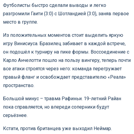
Футболисты быстро сделали выводы и легко
разгромили Гаити (3:0) с Шотландией (3:0), заняв первое
место в группе.
Из положительных моментов стоит выделить яркую
игру Винисиуса. Бразилец забивает в каждой встрече,
он подошёл к турниру на пике формы. Воссоединение с
Карло Анчелотти пошло на пользу вингеру, теперь почти
все атаки строятся через него: команда перегружает
правый фланг и освобождает представителю «Реала»
пространство.
Большой минус – травма Рафиньи. 19-летний Райан
пока справляется, но впереди соперники будут
серьёзнее.
Кстати, против британцев уже выходил Неймар.