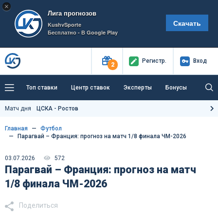
×
Лига прогнозов
Скачать
KushvSporte
Бесплатно - В Google Play
Регистр
.
Вход
2
Топ ставки
Центр ставок
Эксперты
Бонусы
Тренды
Букмекеры
Пресс-центр
Матч дня
ЦСКА - Ростов
Как тут заработать?
Главная
Футбол
Парагвай – Франция: прогноз на матч 1/8 финала ЧМ-2026
03.07.2026
572
Парагвай – Франция: прогноз на матч
1/8 финала ЧМ-2026
Поделиться