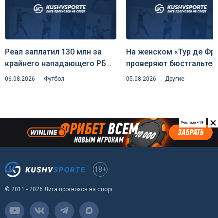
Реал заплатил 130 млн за
На женском «Тур де Фр
крайнего нападающего РБ
проверяют бюстгальтер
Лейпциг — клуб едко
охота на скрытую
06.08.2026
Футбол
05.08.2026
Другие
пошутил над инсайдером
аэродинамику и риск
Романо
дисквалификаций
×
Реклама +18
18+
© 2011 - 2026 Лига прогнозов на спорт