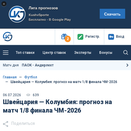
×
Лига прогнозов
Скачать
KushvSporte
Бесплатно - В Google Play
Регистр
.
Вход
2
Топ ставки
Центр ставок
Эксперты
Бонусы
Тренды
Букмекеры
Пресс-центр
Матч дня
ПАОК - Андерлехт
Как тут заработать?
Главная
Футбол
Швейцария — Колумбия: прогноз на матч 1/8 финала ЧМ-2026
06.07.2026
639
Швейцария — Колумбия: прогноз на
матч 1/8 финала ЧМ-2026
Поделиться