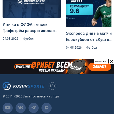
Утечка в ФИФА: генсек
Графстрём раскритиковал
Экспресс дня на матчи
план Инфантино отдать
04.08.2026
Футбол
Еврокубков от «Куш в
долю коммерции
спорте» (5 августа 2026)
04.08.2026
Футбол
чемпионата мира
×
Реклама +18
18+
© 2011 - 2026 Лига прогнозов на спорт