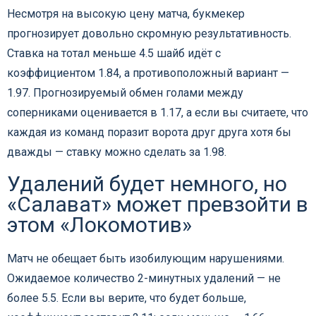
Несмотря на высокую цену матча, букмекер
прогнозирует довольно скромную результативность.
Ставка на тотал меньше 4.5 шайб идёт с
коэффициентом 1.84, а противоположный вариант —
1.97. Прогнозируемый обмен голами между
соперниками оценивается в 1.17, а если вы считаете, что
каждая из команд поразит ворота друг друга хотя бы
дважды — ставку можно сделать за 1.98.
Удалений будет немного, но
«Салават» может превзойти в
этом «Локомотив»
Матч не обещает быть изобилующим нарушениями.
Ожидаемое количество 2-минутных удалений — не
более 5.5. Если вы верите, что будет больше,