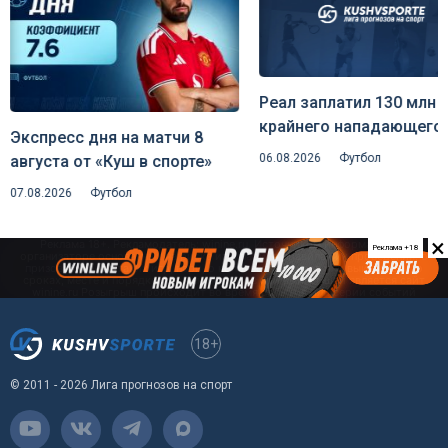
Реал заплатил 130 млн 
крайнего нападающего
Экспресс дня на матчи 8
Лейпциг — клуб едко
06.08.2026
Футбол
августа от «Куш в спорте»
пошутил над инсайдер
07.08.2026
Футбол
Романо
×
Реклама +18
18+
© 2011 - 2026 Лига прогнозов на спорт