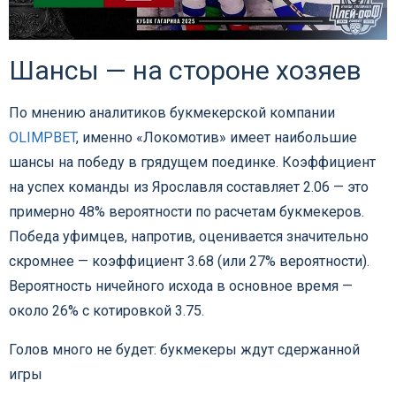
Шансы — на стороне хозяев
По мнению аналитиков букмекерской компании
OLIMPBET
, именно «Локомотив» имеет наибольшие
шансы на победу в грядущем поединке. Коэффициент
на успех команды из Ярославля составляет 2.06 — это
примерно 48% вероятности по расчетам букмекеров.
Победа уфимцев, напротив, оценивается значительно
скромнее — коэффициент 3.68 (или 27% вероятности).
Вероятность ничейного исхода в основное время —
около 26% с котировкой 3.75.
Голов много не будет: букмекеры ждут сдержанной
игры